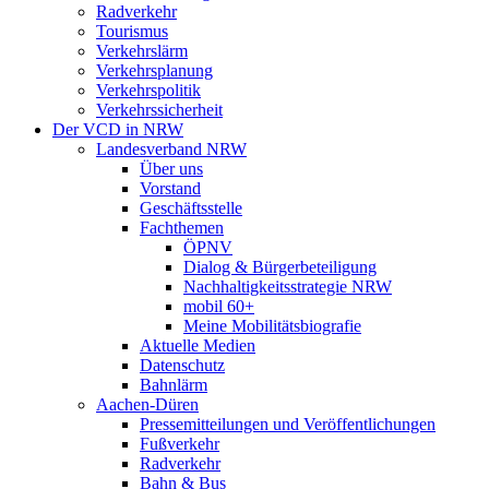
Radverkehr
Tourismus
Verkehrslärm
Verkehrsplanung
Verkehrspolitik
Verkehrssicherheit
Der VCD in NRW
Landesverband NRW
Über uns
Vorstand
Geschäftsstelle
Fachthemen
ÖPNV
Dialog & Bürgerbeteiligung
Nachhaltigkeitsstrategie NRW
mobil 60+
Meine Mobilitätsbiografie
Aktuelle Medien
Datenschutz
Bahnlärm
Aachen-Düren
Pressemitteilungen und Veröffentlichungen
Fußverkehr
Radverkehr
Bahn & Bus