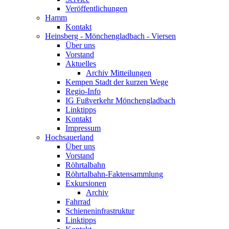
Veröffentlichungen
Hamm
Kontakt
Heinsberg - Mönchengladbach - Viersen
Über uns
Vorstand
Aktuelles
Archiv Mitteilungen
Kempen Stadt der kurzen Wege
Regio-Info
IG Fußverkehr Mönchengladbach
Linktipps
Kontakt
Impressum
Hochsauerland
Über uns
Vorstand
Röhrtalbahn
Röhrtalbahn-Faktensammlung
Exkursionen
Archiv
Fahrrad
Schieneninfrastruktur
Linktipps