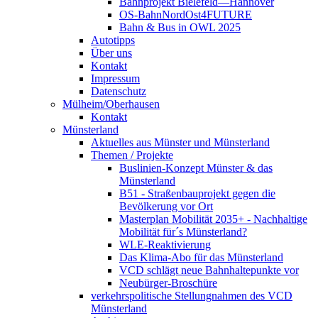
Bahnprojekt Bielefeld—Hannover
OS-BahnNordOst4FUTURE
Bahn & Bus in OWL 2025
Autotipps
Über uns
Kontakt
Impressum
Datenschutz
Mülheim/Oberhausen
Kontakt
Münsterland
Aktuelles aus Münster und Münsterland
Themen / Projekte
Buslinien-Konzept Münster & das
Münsterland
B51 - Straßenbauprojekt gegen die
Bevölkerung vor Ort
Masterplan Mobilität 2035+ - Nachhaltige
Mobilität für´s Münsterland?
WLE-Reaktivierung
Das Klima-Abo für das Münsterland
VCD schlägt neue Bahnhaltepunkte vor
Neubürger-Broschüre
verkehrspolitische Stellungnahmen des VCD
Münsterland