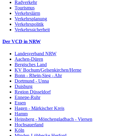
Radverkehr
Tourismus
Verkehrslärm
Verkehrsplanung
Verkehrspolitik
Verkehrssicherheit
Der VCD in NRW
Landesverband NRW
Aachen-Düren
Bergisches Land
KV Bochum/Gelsenkirchen/Herne
Bonn - Rhein-Sieg - Ahr
Dortmund - Unna
Duisburg
Region Düsseldorf
Ennepe-Ruhr
Essen
Hagen - Märkischer Kreis
Hamm
Heinsberg - Mönchengladbach - Viersen
Hochsauerland
Köln
Minden-Lübbecke Herford