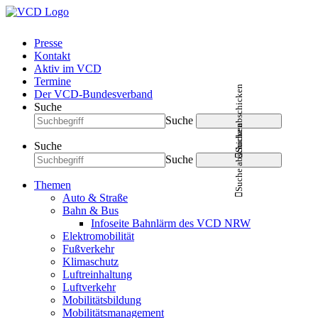
Presse
Kontakt
Aktiv im VCD
Termine
Suche abschicken
Der VCD-Bundesverband
Suche
Suche
Suche abschicken
Suche
Suche
Themen
Auto & Straße
Bahn & Bus
Infoseite Bahnlärm des VCD NRW
Elektromobilität
Fußverkehr
Klimaschutz
Luftreinhaltung
Luftverkehr
Mobilitätsbildung
Mobilitätsmanagement