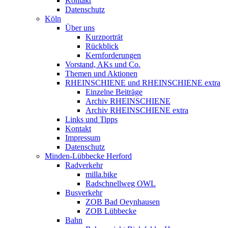
Kontakt
Datenschutz
Köln
Über uns
Kurzporträt
Rückblick
Kernforderungen
Vorstand, AKs und Co.
Themen und Aktionen
RHEINSCHIENE und RHEINSCHIENE extra
Einzelne Beiträge
Archiv RHEINSCHIENE
Archiv RHEINSCHIENE extra
Links und Tipps
Kontakt
Impressum
Datenschutz
Minden-Lübbecke Herford
Radverkehr
milla.bike
Radschnellweg OWL
Busverkehr
ZOB Bad Oeynhausen
ZOB Lübbecke
Bahn