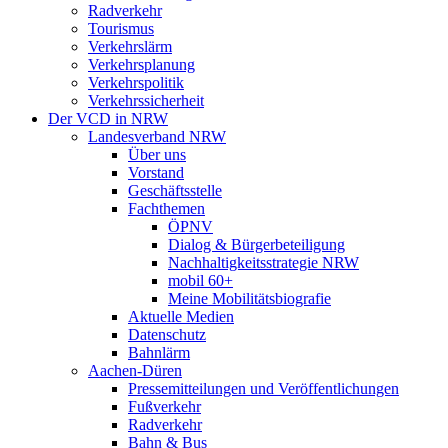
Radverkehr
Tourismus
Verkehrslärm
Verkehrsplanung
Verkehrspolitik
Verkehrssicherheit
Der VCD in NRW
Landesverband NRW
Über uns
Vorstand
Geschäftsstelle
Fachthemen
ÖPNV
Dialog & Bürgerbeteiligung
Nachhaltigkeitsstrategie NRW
mobil 60+
Meine Mobilitätsbiografie
Aktuelle Medien
Datenschutz
Bahnlärm
Aachen-Düren
Pressemitteilungen und Veröffentlichungen
Fußverkehr
Radverkehr
Bahn & Bus