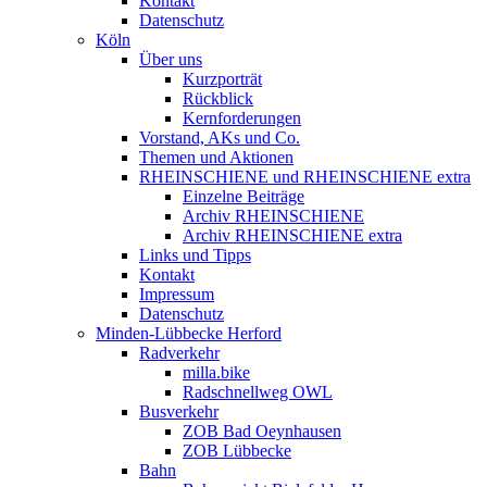
Kontakt
Datenschutz
Köln
Über uns
Kurzporträt
Rückblick
Kernforderungen
Vorstand, AKs und Co.
Themen und Aktionen
RHEINSCHIENE und RHEINSCHIENE extra
Einzelne Beiträge
Archiv RHEINSCHIENE
Archiv RHEINSCHIENE extra
Links und Tipps
Kontakt
Impressum
Datenschutz
Minden-Lübbecke Herford
Radverkehr
milla.bike
Radschnellweg OWL
Busverkehr
ZOB Bad Oeynhausen
ZOB Lübbecke
Bahn