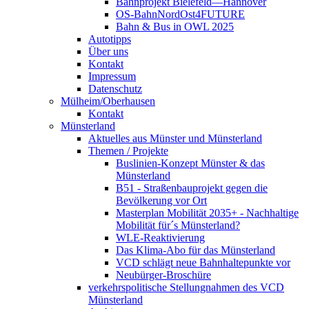
Bahnprojekt Bielefeld—Hannover
OS-BahnNordOst4FUTURE
Bahn & Bus in OWL 2025
Autotipps
Über uns
Kontakt
Impressum
Datenschutz
Mülheim/Oberhausen
Kontakt
Münsterland
Aktuelles aus Münster und Münsterland
Themen / Projekte
Buslinien-Konzept Münster & das
Münsterland
B51 - Straßenbauprojekt gegen die
Bevölkerung vor Ort
Masterplan Mobilität 2035+ - Nachhaltige
Mobilität für´s Münsterland?
WLE-Reaktivierung
Das Klima-Abo für das Münsterland
VCD schlägt neue Bahnhaltepunkte vor
Neubürger-Broschüre
verkehrspolitische Stellungnahmen des VCD
Münsterland