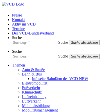
Presse
Kontakt
Aktiv im VCD
Termine
Der VCD-Bundesverband
Suche
Suche
Suche abschicken
Suche
Suche
Suche abschicken
Themen
Auto & Straße
Bahn & Bus
Infoseite Bahnlärm des VCD NRW
Elektromobilität
Fußverkehr
Klimaschutz
Luftreinhaltung
Luftverkehr
Mobilitätsbildung
Mobilitätsmanagement