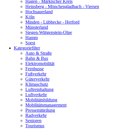
Hagen - Märkischer Kreis
Heinsberg - Mönchengladbach - Viersen
Hochsauerland
Köln
Minden - Lübbecke - Herford
Münsterland
Siegen-Wittgenstein-Olpe
Hamm
Soest
Kategoriefilter
Auto & Straße
Bahn & Bus
Elektromobilität
Fernbusse
Fußverkehr
Güterverkehr
Klimaschutz
Luftreinhaltung
Luftverkehr
Mobilitätsbildung
Mobilitätsmanagement
Pressemitteilung
Radverkehr
Senioren
Tourismus