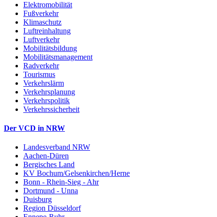
Elektromobilität
Fußverkehr
Klimaschutz
Luftreinhaltung
Luftverkehr
Mobilitätsbildung
Mobilitätsmanagement
Radverkehr
Tourismus
Verkehrslärm
Verkehrsplanung
Verkehrspolitik
Verkehrssicherheit
Der VCD in NRW
Landesverband NRW
Aachen-Düren
Bergisches Land
KV Bochum/Gelsenkirchen/Herne
Bonn - Rhein-Sieg - Ahr
Dortmund - Unna
Duisburg
Region Düsseldorf
Ennepe-Ruhr