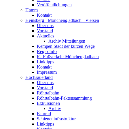
Veröffentlichungen
Hamm
Kontakt
Heinsberg - Mönchengladbach - Viersen
Über uns
Vorstand
Aktuelles
Archiv Mitteilungen
Kempen Stadt der kurzen Wege
Regio-Info
IG Fußverkehr Mönchengladbach
Linktipps
Kontakt
Impressum
Hochsauerland
Über uns
Vorstand
Röhrtalbahn
Röhrtalbahn-Faktensammlung
Exkursionen
Archiv
Fahrrad
Schieneninfrastruktur
Linktipps