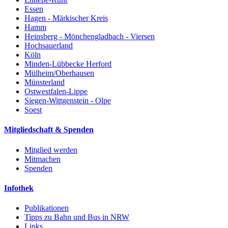
Essen
Hagen - Märkischer Kreis
Hamm
Heinsberg - Mönchengladbach - Viersen
Hochsauerland
Köln
Minden-Lübbecke Herford
Mülheim/Oberhausen
Münsterland
Ostwestfalen-Lippe
Siegen-Wittgenstein - Olpe
Soest
Mitgliedschaft & Spenden
Mitglied werden
Mitmachen
Spenden
Infothek
Publikationen
Tipps zu Bahn und Bus in NRW
Links