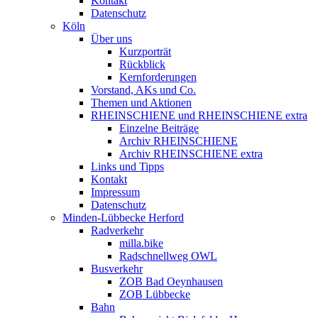
Kontakt
Datenschutz
Köln
Über uns
Kurzporträt
Rückblick
Kernforderungen
Vorstand, AKs und Co.
Themen und Aktionen
RHEINSCHIENE und RHEINSCHIENE extra
Einzelne Beiträge
Archiv RHEINSCHIENE
Archiv RHEINSCHIENE extra
Links und Tipps
Kontakt
Impressum
Datenschutz
Minden-Lübbecke Herford
Radverkehr
milla.bike
Radschnellweg OWL
Busverkehr
ZOB Bad Oeynhausen
ZOB Lübbecke
Bahn