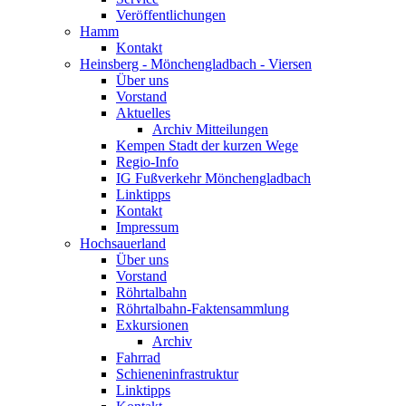
Veröffentlichungen
Hamm
Kontakt
Heinsberg - Mönchengladbach - Viersen
Über uns
Vorstand
Aktuelles
Archiv Mitteilungen
Kempen Stadt der kurzen Wege
Regio-Info
IG Fußverkehr Mönchengladbach
Linktipps
Kontakt
Impressum
Hochsauerland
Über uns
Vorstand
Röhrtalbahn
Röhrtalbahn-Faktensammlung
Exkursionen
Archiv
Fahrrad
Schieneninfrastruktur
Linktipps