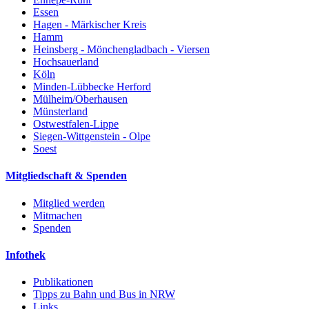
Essen
Hagen - Märkischer Kreis
Hamm
Heinsberg - Mönchengladbach - Viersen
Hochsauerland
Köln
Minden-Lübbecke Herford
Mülheim/Oberhausen
Münsterland
Ostwestfalen-Lippe
Siegen-Wittgenstein - Olpe
Soest
Mitgliedschaft & Spenden
Mitglied werden
Mitmachen
Spenden
Infothek
Publikationen
Tipps zu Bahn und Bus in NRW
Links