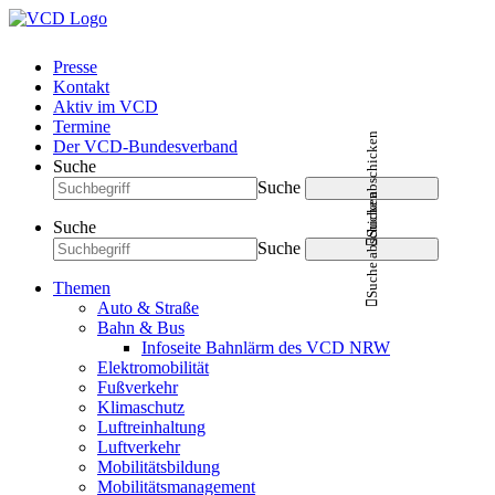
Presse
Kontakt
Aktiv im VCD
Termine
Suche abschicken
Der VCD-Bundesverband
Suche
Suche
Suche abschicken
Suche
Suche
Themen
Auto & Straße
Bahn & Bus
Infoseite Bahnlärm des VCD NRW
Elektromobilität
Fußverkehr
Klimaschutz
Luftreinhaltung
Luftverkehr
Mobilitätsbildung
Mobilitätsmanagement