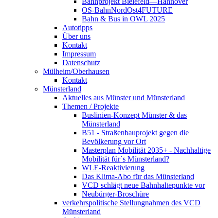
Bahnprojekt Bielefeld—Hannover
OS-BahnNordOst4FUTURE
Bahn & Bus in OWL 2025
Autotipps
Über uns
Kontakt
Impressum
Datenschutz
Mülheim/Oberhausen
Kontakt
Münsterland
Aktuelles aus Münster und Münsterland
Themen / Projekte
Buslinien-Konzept Münster & das
Münsterland
B51 - Straßenbauprojekt gegen die
Bevölkerung vor Ort
Masterplan Mobilität 2035+ - Nachhaltige
Mobilität für´s Münsterland?
WLE-Reaktivierung
Das Klima-Abo für das Münsterland
VCD schlägt neue Bahnhaltepunkte vor
Neubürger-Broschüre
verkehrspolitische Stellungnahmen des VCD
Münsterland