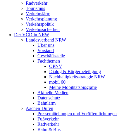
Radverkehr
Tourismus
Verkehrslärm
Verkehrsplanung
Verkehrspolitik
Verkehrssicherheit
Der VCD in NRW
Landesverband NRW
Über uns
Vorstand
Geschäftsstelle
Fachthemen
ÖPNV
Dialog & Bürgerbeteiligung
Nachhaltigkeitsstrategie NRW
mobil 60+
Meine Mobilitätsbiografie
Aktuelle Medien
Datenschutz
Bahnlärm
Aachen-Düren
Pressemitteilungen und Veröffentlichungen
Fußverkehr
Radverkehr
Bahn & Bus