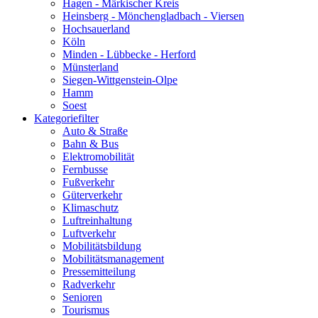
Hagen - Märkischer Kreis
Heinsberg - Mönchengladbach - Viersen
Hochsauerland
Köln
Minden - Lübbecke - Herford
Münsterland
Siegen-Wittgenstein-Olpe
Hamm
Soest
Kategoriefilter
Auto & Straße
Bahn & Bus
Elektromobilität
Fernbusse
Fußverkehr
Güterverkehr
Klimaschutz
Luftreinhaltung
Luftverkehr
Mobilitätsbildung
Mobilitätsmanagement
Pressemitteilung
Radverkehr
Senioren
Tourismus