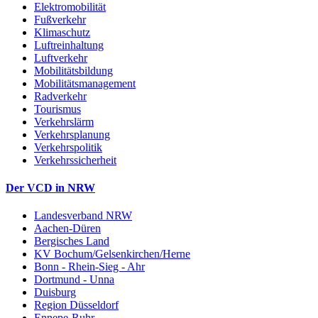
Elektromobilität
Fußverkehr
Klimaschutz
Luftreinhaltung
Luftverkehr
Mobilitätsbildung
Mobilitätsmanagement
Radverkehr
Tourismus
Verkehrslärm
Verkehrsplanung
Verkehrspolitik
Verkehrssicherheit
Der VCD in NRW
Landesverband NRW
Aachen-Düren
Bergisches Land
KV Bochum/Gelsenkirchen/Herne
Bonn - Rhein-Sieg - Ahr
Dortmund - Unna
Duisburg
Region Düsseldorf
Ennepe-Ruhr