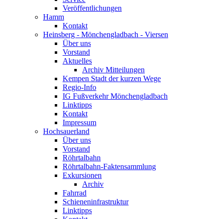
Veröffentlichungen
Hamm
Kontakt
Heinsberg - Mönchengladbach - Viersen
Über uns
Vorstand
Aktuelles
Archiv Mitteilungen
Kempen Stadt der kurzen Wege
Regio-Info
IG Fußverkehr Mönchengladbach
Linktipps
Kontakt
Impressum
Hochsauerland
Über uns
Vorstand
Röhrtalbahn
Röhrtalbahn-Faktensammlung
Exkursionen
Archiv
Fahrrad
Schieneninfrastruktur
Linktipps