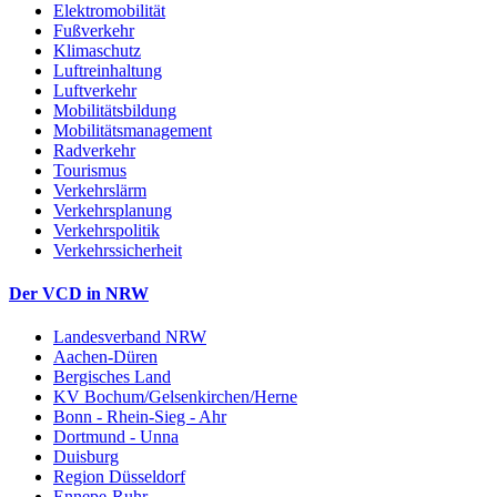
Elektromobilität
Fußverkehr
Klimaschutz
Luftreinhaltung
Luftverkehr
Mobilitätsbildung
Mobilitätsmanagement
Radverkehr
Tourismus
Verkehrslärm
Verkehrsplanung
Verkehrspolitik
Verkehrssicherheit
Der VCD in NRW
Landesverband NRW
Aachen-Düren
Bergisches Land
KV Bochum/Gelsenkirchen/Herne
Bonn - Rhein-Sieg - Ahr
Dortmund - Unna
Duisburg
Region Düsseldorf
Ennepe-Ruhr