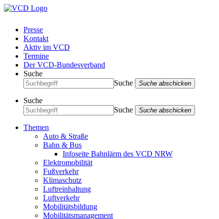
Presse
Kontakt
Aktiv im VCD
Termine
Der VCD-Bundesverband
Suche
Suche
Suche abschicken
Suche
Suche
Suche abschicken
Themen
Auto & Straße
Bahn & Bus
Infoseite Bahnlärm des VCD NRW
Elektromobilität
Fußverkehr
Klimaschutz
Luftreinhaltung
Luftverkehr
Mobilitätsbildung
Mobilitätsmanagement