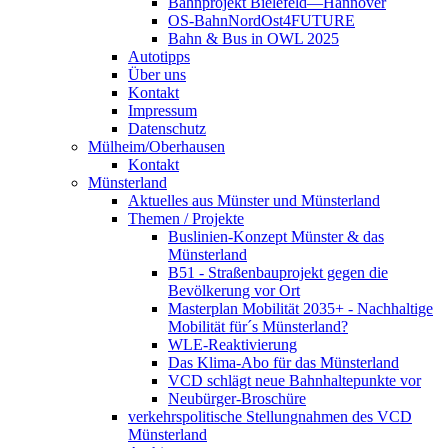
Bahnprojekt Bielefeld—Hannover
OS-BahnNordOst4FUTURE
Bahn & Bus in OWL 2025
Autotipps
Über uns
Kontakt
Impressum
Datenschutz
Mülheim/Oberhausen
Kontakt
Münsterland
Aktuelles aus Münster und Münsterland
Themen / Projekte
Buslinien-Konzept Münster & das
Münsterland
B51 - Straßenbauprojekt gegen die
Bevölkerung vor Ort
Masterplan Mobilität 2035+ - Nachhaltige
Mobilität für´s Münsterland?
WLE-Reaktivierung
Das Klima-Abo für das Münsterland
VCD schlägt neue Bahnhaltepunkte vor
Neubürger-Broschüre
verkehrspolitische Stellungnahmen des VCD
Münsterland