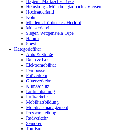
Hagen - Märkischer Kreis
Heinsberg - Mönchengladbach - Viersen
Hochsauerland
Köln
Minden - Lübbecke - Herford
Münsterland
Siegen-Wittgenstein-Olpe
Hamm
Soest
Kategoriefilter
Auto & Straße
Bahn & Bus
Elektromobilität
Fernbusse
Fußverkehr
Güterverkehr
Klimaschutz
Luftreinhaltung
Luftverkehr
Mobilitätsbildung
Mobilitätsmanagement
Pressemitteilung
Radverkehr
Senioren
Tourismus