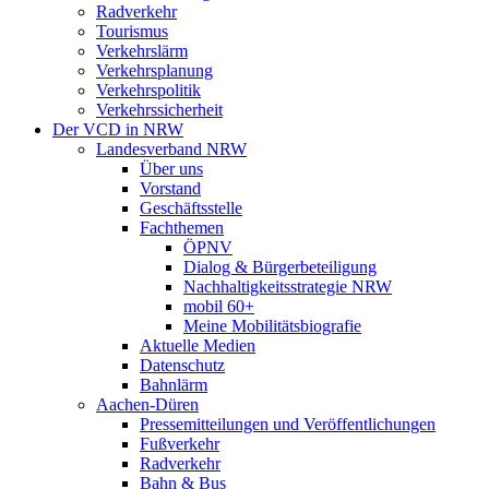
Radverkehr
Tourismus
Verkehrslärm
Verkehrsplanung
Verkehrspolitik
Verkehrssicherheit
Der VCD in NRW
Landesverband NRW
Über uns
Vorstand
Geschäftsstelle
Fachthemen
ÖPNV
Dialog & Bürgerbeteiligung
Nachhaltigkeitsstrategie NRW
mobil 60+
Meine Mobilitätsbiografie
Aktuelle Medien
Datenschutz
Bahnlärm
Aachen-Düren
Pressemitteilungen und Veröffentlichungen
Fußverkehr
Radverkehr
Bahn & Bus