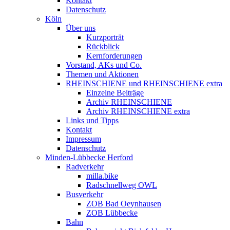
Kontakt
Datenschutz
Köln
Über uns
Kurzporträt
Rückblick
Kernforderungen
Vorstand, AKs und Co.
Themen und Aktionen
RHEINSCHIENE und RHEINSCHIENE extra
Einzelne Beiträge
Archiv RHEINSCHIENE
Archiv RHEINSCHIENE extra
Links und Tipps
Kontakt
Impressum
Datenschutz
Minden-Lübbecke Herford
Radverkehr
milla.bike
Radschnellweg OWL
Busverkehr
ZOB Bad Oeynhausen
ZOB Lübbecke
Bahn