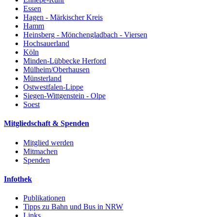
Essen
Hagen - Märkischer Kreis
Hamm
Heinsberg - Mönchengladbach - Viersen
Hochsauerland
Köln
Minden-Lübbecke Herford
Mülheim/Oberhausen
Münsterland
Ostwestfalen-Lippe
Siegen-Wittgenstein - Olpe
Soest
Mitgliedschaft & Spenden
Mitglied werden
Mitmachen
Spenden
Infothek
Publikationen
Tipps zu Bahn und Bus in NRW
Links