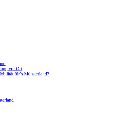
and
rung vor Ort
bilität für´s Münsterland?
terland