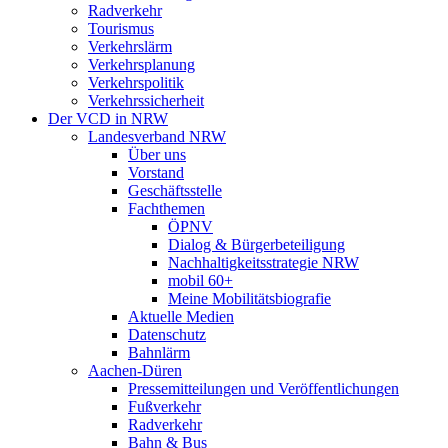
Radverkehr
Tourismus
Verkehrslärm
Verkehrsplanung
Verkehrspolitik
Verkehrssicherheit
Der VCD in NRW
Landesverband NRW
Über uns
Vorstand
Geschäftsstelle
Fachthemen
ÖPNV
Dialog & Bürgerbeteiligung
Nachhaltigkeitsstrategie NRW
mobil 60+
Meine Mobilitätsbiografie
Aktuelle Medien
Datenschutz
Bahnlärm
Aachen-Düren
Pressemitteilungen und Veröffentlichungen
Fußverkehr
Radverkehr
Bahn & Bus