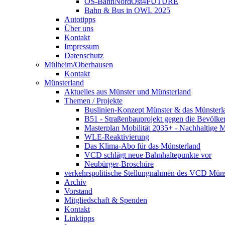
OS-BahnNordOst4FUTURE
Bahn & Bus in OWL 2025
Autotipps
Über uns
Kontakt
Impressum
Datenschutz
Mülheim/Oberhausen
Kontakt
Münsterland
Aktuelles aus Münster und Münsterland
Themen / Projekte
Buslinien-Konzept Münster & das Münsterl
B51 - Straßenbauprojekt gegen die Bevölke
Masterplan Mobilität 2035+ - Nachhaltige Mo
WLE-Reaktivierung
Das Klima-Abo für das Münsterland
VCD schlägt neue Bahnhaltepunkte vor
Neubürger-Broschüre
verkehrspolitische Stellungnahmen des VCD Müns
Archiv
Vorstand
Mitgliedschaft & Spenden
Kontakt
Linktipps