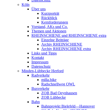
Datenschutz
Köln
Über uns
Kurzporträt
Rückblick
Kernforderungen
Vorstand, AKs und Co.
Themen und Aktionen
RHEINSCHIENE und RHEINSCHIENE extra
Einzelne Beiträge
Archiv RHEINSCHIENE
Archiv RHEINSCHIENE extra
Links und Tipps
Kontakt
Impressum
Datenschutz
Minden-Lübbecke Herford
Radverkehr
milla.bike
Radschnellweg OWL
Busverkehr
ZOB Bad Oeynhausen
ZOB Lübbecke
Bahn
Bahnprojekt Bielefeld—Hannover