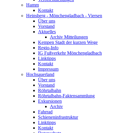
Hamm
Kontakt
Heinsberg - Mönchengladbach - Viersen
Über uns
Vorstand
Aktuelles
Archiv Mitteilungen
Kempen Stadt der kurzen Wege
Regio-Info
IG Fußverkehr Mönchengladbach
Linktipps
Kontakt
Impressum
Hochsauerland
Über uns
Vorstand
Röhrtalbahn
Röhrtalbahn-Faktensammlung
Exkursionen
Archiv
Fahrrad
Schieneninfrastruktur
Linktipps
Kontakt