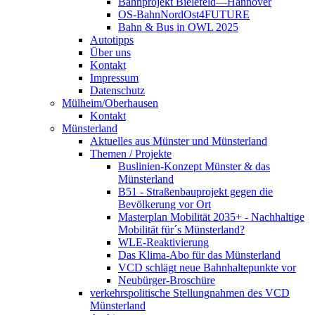
Bahnprojekt Bielefeld—Hannover
OS-BahnNordOst4FUTURE
Bahn & Bus in OWL 2025
Autotipps
Über uns
Kontakt
Impressum
Datenschutz
Mülheim/Oberhausen
Kontakt
Münsterland
Aktuelles aus Münster und Münsterland
Themen / Projekte
Buslinien-Konzept Münster & das
Münsterland
B51 - Straßenbauprojekt gegen die
Bevölkerung vor Ort
Masterplan Mobilität 2035+ - Nachhaltige
Mobilität für´s Münsterland?
WLE-Reaktivierung
Das Klima-Abo für das Münsterland
VCD schlägt neue Bahnhaltepunkte vor
Neubürger-Broschüre
verkehrspolitische Stellungnahmen des VCD
Münsterland