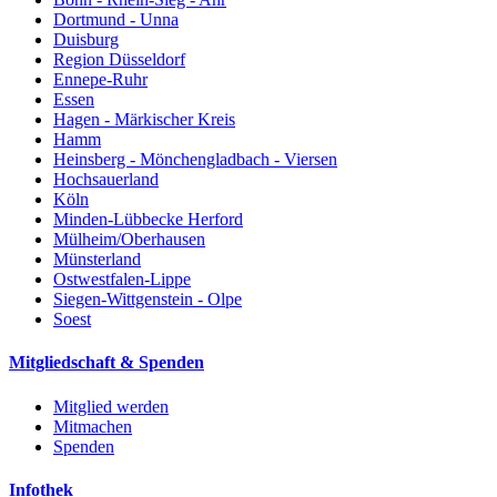
Dortmund - Unna
Duisburg
Region Düsseldorf
Ennepe-Ruhr
Essen
Hagen - Märkischer Kreis
Hamm
Heinsberg - Mönchengladbach - Viersen
Hochsauerland
Köln
Minden-Lübbecke Herford
Mülheim/Oberhausen
Münsterland
Ostwestfalen-Lippe
Siegen-Wittgenstein - Olpe
Soest
Mitgliedschaft & Spenden
Mitglied werden
Mitmachen
Spenden
Infothek