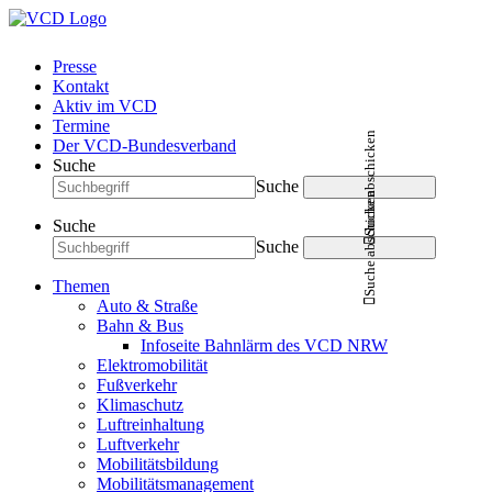
Presse
Kontakt
Aktiv im VCD
Termine
Suche abschicken
Der VCD-Bundesverband
Suche
Suche
Suche abschicken
Suche
Suche
Themen
Auto & Straße
Bahn & Bus
Infoseite Bahnlärm des VCD NRW
Elektromobilität
Fußverkehr
Klimaschutz
Luftreinhaltung
Luftverkehr
Mobilitätsbildung
Mobilitätsmanagement