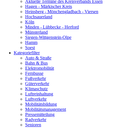
Aktuelle Termine des Kreisverbands Essen
Hagen - Märkischer Kreis
Heinsberg - Mönchengladbach - Viersen
Hochsauerland
Köln
Minden - Lübbecke - Herford
Münsterland
Siegen-Wittgenstein-Olpe
Hamm
Soest
Kategoriefilter
Auto & Straße
Bahn & Bus
Elektromobilität
Fernbusse
Fußverkehr
Güterverkehr
Klimaschutz
Luftreinhaltung
Luftverkehr
Mobilitätsbildung
Mobilitätsmanagement
Pressemitteilung
Radverkehr
Senioren