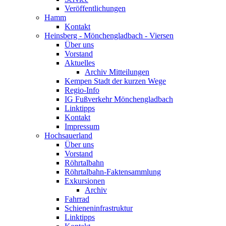
Veröffentlichungen
Hamm
Kontakt
Heinsberg - Mönchengladbach - Viersen
Über uns
Vorstand
Aktuelles
Archiv Mitteilungen
Kempen Stadt der kurzen Wege
Regio-Info
IG Fußverkehr Mönchengladbach
Linktipps
Kontakt
Impressum
Hochsauerland
Über uns
Vorstand
Röhrtalbahn
Röhrtalbahn-Faktensammlung
Exkursionen
Archiv
Fahrrad
Schieneninfrastruktur
Linktipps