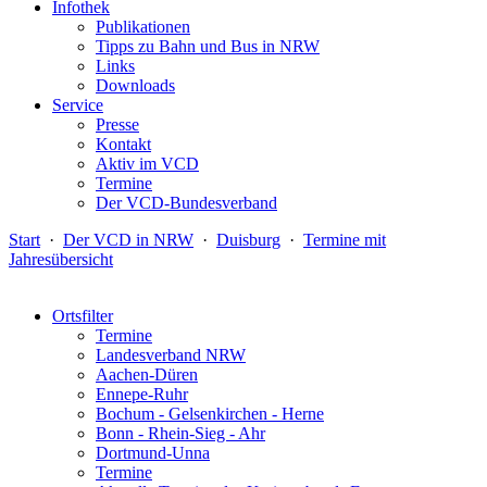
Infothek
Publikationen
Tipps zu Bahn und Bus in NRW
Links
Downloads
Service
Presse
Kontakt
Aktiv im VCD
Termine
Der VCD-Bundesverband
Start
·
Der VCD in NRW
·
Duisburg
·
Termine mit
Jahresübersicht
Ortsfilter
Termine
Landesverband NRW
Aachen-Düren
Ennepe-Ruhr
Bochum - Gelsenkirchen - Herne
Bonn - Rhein-Sieg - Ahr
Dortmund-Unna
Termine