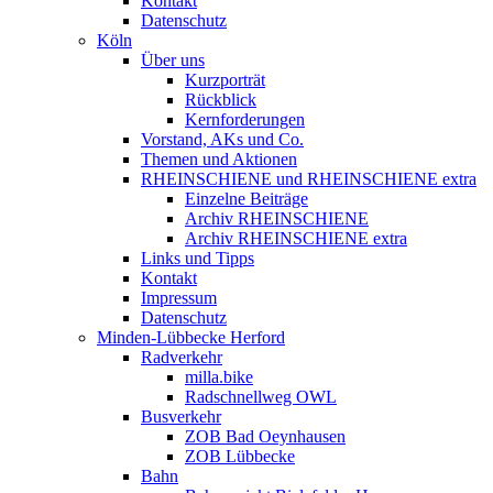
Kontakt
Datenschutz
Köln
Über uns
Kurzporträt
Rückblick
Kernforderungen
Vorstand, AKs und Co.
Themen und Aktionen
RHEINSCHIENE und RHEINSCHIENE extra
Einzelne Beiträge
Archiv RHEINSCHIENE
Archiv RHEINSCHIENE extra
Links und Tipps
Kontakt
Impressum
Datenschutz
Minden-Lübbecke Herford
Radverkehr
milla.bike
Radschnellweg OWL
Busverkehr
ZOB Bad Oeynhausen
ZOB Lübbecke
Bahn