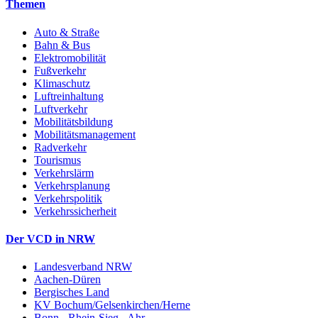
Themen
Auto & Straße
Bahn & Bus
Elektromobilität
Fußverkehr
Klimaschutz
Luftreinhaltung
Luftverkehr
Mobilitätsbildung
Mobilitätsmanagement
Radverkehr
Tourismus
Verkehrslärm
Verkehrsplanung
Verkehrspolitik
Verkehrssicherheit
Der VCD in NRW
Landesverband NRW
Aachen-Düren
Bergisches Land
KV Bochum/Gelsenkirchen/Herne
Bonn - Rhein-Sieg - Ahr