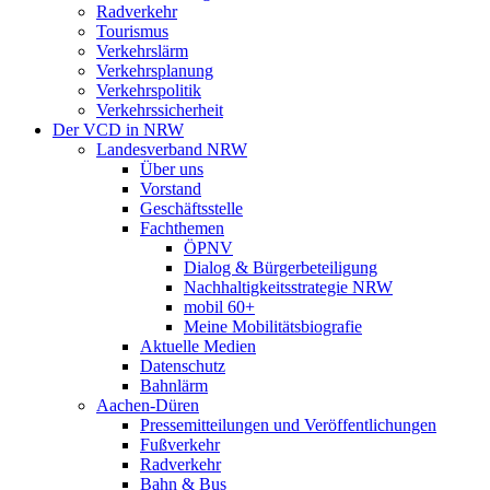
Radverkehr
Tourismus
Verkehrslärm
Verkehrsplanung
Verkehrspolitik
Verkehrssicherheit
Der VCD in NRW
Landesverband NRW
Über uns
Vorstand
Geschäftsstelle
Fachthemen
ÖPNV
Dialog & Bürgerbeteiligung
Nachhaltigkeitsstrategie NRW
mobil 60+
Meine Mobilitätsbiografie
Aktuelle Medien
Datenschutz
Bahnlärm
Aachen-Düren
Pressemitteilungen und Veröffentlichungen
Fußverkehr
Radverkehr
Bahn & Bus