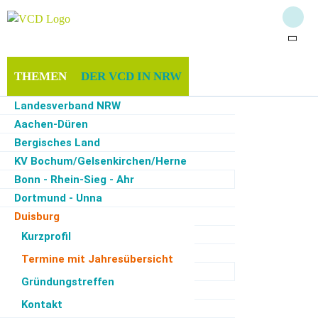
THEMEN
DER VCD IN NRW
Landesverband NRW
MITGLIEDSCHAFT & SPENDEN
INFOTHEK
Aachen-Düren
Bergisches Land
SERVICE
KV Bochum/Gelsenkirchen/Herne
Bonn - Rhein-Sieg - Ahr
Dortmund - Unna
Duisburg
Start
·
Der VCD in NRW
·
Duisburg
·
Termine mit Jahresübersicht
Region Düsseldorf
Kurzprofil
Ennepe-Ruhr
Termine mit Jahresübersicht
Ortsfilter
Kategoriefilter
Monatsfilter
Essen
Gründungstreffen
Hagen - Märkischer Kreis
Zur Zeit keine Termine
Kontakt
Hamm