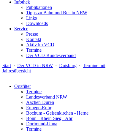
Infothek
Publikationen
Tipps zu Bahn und Bus in NRW
Links
Downloads
Service
Presse
Kontakt
Aktiv im VCD
Termine
Der VCD-Bundesverband
Start
·
Der VCD in NRW
·
Duisburg
·
Termine mit
Jahresübersicht
Ortsfilter
Termine
Landesverband NRW
Aachen-Düren
Ennepe-Ruhr
Bochum - Gelsenkirchen - Herne
Bonn - Rhein-Sieg - Ahr
Dortmund-Unna
Termine