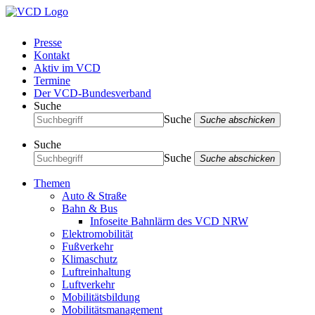
Presse
Kontakt
Aktiv im VCD
Termine
Der VCD-Bundesverband
Suche
Suche
Suche abschicken
Suche
Suche
Suche abschicken
Themen
Auto & Straße
Bahn & Bus
Infoseite Bahnlärm des VCD NRW
Elektromobilität
Fußverkehr
Klimaschutz
Luftreinhaltung
Luftverkehr
Mobilitätsbildung
Mobilitätsmanagement