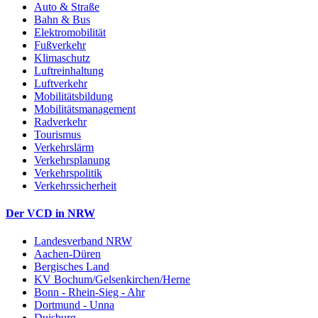
Auto & Straße
Bahn & Bus
Elektromobilität
Fußverkehr
Klimaschutz
Luftreinhaltung
Luftverkehr
Mobilitätsbildung
Mobilitätsmanagement
Radverkehr
Tourismus
Verkehrslärm
Verkehrsplanung
Verkehrspolitik
Verkehrssicherheit
Der VCD in NRW
Landesverband NRW
Aachen-Düren
Bergisches Land
KV Bochum/Gelsenkirchen/Herne
Bonn - Rhein-Sieg - Ahr
Dortmund - Unna
Duisburg