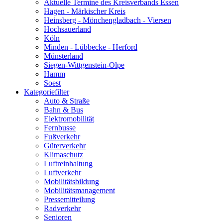
Aktuelle Termine des Kreisverbands Essen
Hagen - Märkischer Kreis
Heinsberg - Mönchengladbach - Viersen
Hochsauerland
Köln
Minden - Lübbecke - Herford
Münsterland
Siegen-Wittgenstein-Olpe
Hamm
Soest
Kategoriefilter
Auto & Straße
Bahn & Bus
Elektromobilität
Fernbusse
Fußverkehr
Güterverkehr
Klimaschutz
Luftreinhaltung
Luftverkehr
Mobilitätsbildung
Mobilitätsmanagement
Pressemitteilung
Radverkehr
Senioren