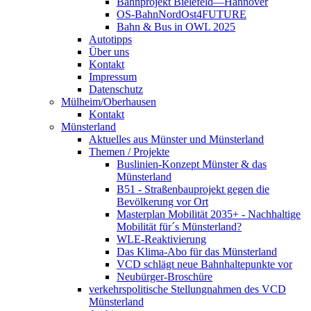
Bahnprojekt Bielefeld—Hannover
OS-BahnNordOst4FUTURE
Bahn & Bus in OWL 2025
Autotipps
Über uns
Kontakt
Impressum
Datenschutz
Mülheim/Oberhausen
Kontakt
Münsterland
Aktuelles aus Münster und Münsterland
Themen / Projekte
Buslinien-Konzept Münster & das
Münsterland
B51 - Straßenbauprojekt gegen die
Bevölkerung vor Ort
Masterplan Mobilität 2035+ - Nachhaltige
Mobilität für´s Münsterland?
WLE-Reaktivierung
Das Klima-Abo für das Münsterland
VCD schlägt neue Bahnhaltepunkte vor
Neubürger-Broschüre
verkehrspolitische Stellungnahmen des VCD
Münsterland