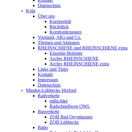
Kontakt
Datenschutz
Köln
Über uns
Kurzporträt
Rückblick
Kernforderungen
Vorstand, AKs und Co.
Themen und Aktionen
RHEINSCHIENE und RHEINSCHIENE extra
Einzelne Beiträge
Archiv RHEINSCHIENE
Archiv RHEINSCHIENE extra
Links und Tipps
Kontakt
Impressum
Datenschutz
Minden-Lübbecke Herford
Radverkehr
milla.bike
Radschnellweg OWL
Busverkehr
ZOB Bad Oeynhausen
ZOB Lübbecke
Bahn