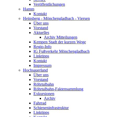
Veröffentlichungen
Hamm
Kontakt
Heinsberg - Mönchengladbach - Viersen
Über uns
Vorstand
Aktuelles
Archiv Mitteilungen
Kempen Stadt der kurzen Wege
Regio-Info
IG Fußverkehr Mönchengladbach
Linktipps
Kontakt
Impressum
Hochsauerland
Über uns
Vorstand
Röhrtalbahn
Röhrtalbahn-Faktensammlung
Exkursionen
Archiv
Fahrrad
Schieneninfrastruktur
Linktipps