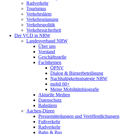
Radverkehr
Tourismus
Verkehrslärm
Verkehrsplanung
Verkehrspolitik
Verkehrssicherheit
Der VCD in NRW
Landesverband NRW
Über uns
Vorstand
Geschäftsstelle
Fachthemen
ÖPNV
Dialog & Bürgerbeteiligung
Nachhaltigkeitsstrategie NRW
mobil 60+
Meine Mobilitätsbiografie
Aktuelle Medien
Datenschutz
Bahnlärm
Aachen-Düren
Pressemitteilungen und Veröffentlichungen
Fußverkehr
Radverkehr
Bahn & Bus