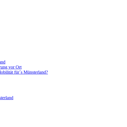
and
rung vor Ort
bilität für´s Münsterland?
terland