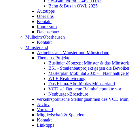
OS-BahnNordOst4FUTURE
Bahn & Bus in OWL 2025
Autotipps
Über uns
Kontakt
Impressum
Datenschutz
Mülheim/Oberhausen
Kontakt
Münsterland
Aktuelles aus Münster und Münsterland
Themen / Projekte
Buslinien-Konzept Münster & das Münsterl
B51 - Straßenbauprojekt gegen die Bevölke
Masterplan Mobilität 2035+ - Nachhaltige Mo
WLE-Reaktivierung
Das Klima-Abo für das Münsterland
VCD schlägt neue Bahnhaltepunkte vor
Neubürger-Broschüre
verkehrspolitische Stellungnahmen des VCD Müns
Archiv
Vorstand
Mitgliedschaft & Spenden
Kontakt
Linktipps