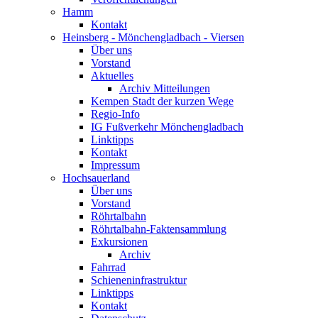
Hamm
Kontakt
Heinsberg - Mönchengladbach - Viersen
Über uns
Vorstand
Aktuelles
Archiv Mitteilungen
Kempen Stadt der kurzen Wege
Regio-Info
IG Fußverkehr Mönchengladbach
Linktipps
Kontakt
Impressum
Hochsauerland
Über uns
Vorstand
Röhrtalbahn
Röhrtalbahn-Faktensammlung
Exkursionen
Archiv
Fahrrad
Schieneninfrastruktur
Linktipps
Kontakt