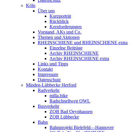
Datenschutz
Köln
Über uns
Kurzporträt
Rückblick
Kernforderungen
Vorstand, AKs und Co.
Themen und Aktionen
RHEINSCHIENE und RHEINSCHIENE extra
Einzelne Beiträge
Archiv RHEINSCHIENE
Archiv RHEINSCHIENE extra
Links und Tipps
Kontakt
Impressum
Datenschutz
Minden-Lübbecke Herford
Radverkehr
milla.bike
Radschnellweg OWL
Busverkehr
ZOB Bad Oeynhausen
ZOB Lübbecke
Bahn
Bahnprojekt Bielefeld—Hannover