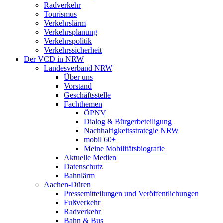
Radverkehr
Tourismus
Verkehrslärm
Verkehrsplanung
Verkehrspolitik
Verkehrssicherheit
Der VCD in NRW
Landesverband NRW
Über uns
Vorstand
Geschäftsstelle
Fachthemen
ÖPNV
Dialog & Bürgerbeteiligung
Nachhaltigkeitsstrategie NRW
mobil 60+
Meine Mobilitätsbiografie
Aktuelle Medien
Datenschutz
Bahnlärm
Aachen-Düren
Pressemitteilungen und Veröffentlichungen
Fußverkehr
Radverkehr
Bahn & Bus