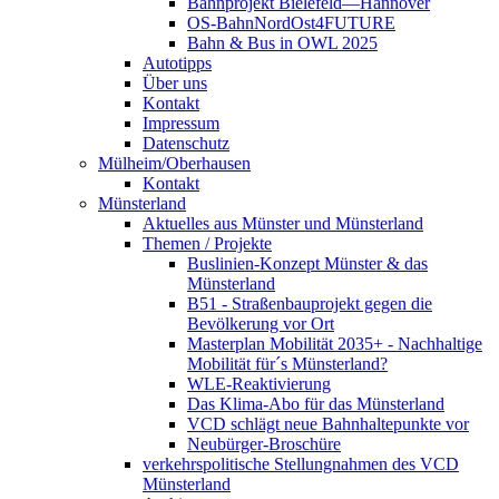
Bahnprojekt Bielefeld—Hannover
OS-BahnNordOst4FUTURE
Bahn & Bus in OWL 2025
Autotipps
Über uns
Kontakt
Impressum
Datenschutz
Mülheim/Oberhausen
Kontakt
Münsterland
Aktuelles aus Münster und Münsterland
Themen / Projekte
Buslinien-Konzept Münster & das
Münsterland
B51 - Straßenbauprojekt gegen die
Bevölkerung vor Ort
Masterplan Mobilität 2035+ - Nachhaltige
Mobilität für´s Münsterland?
WLE-Reaktivierung
Das Klima-Abo für das Münsterland
VCD schlägt neue Bahnhaltepunkte vor
Neubürger-Broschüre
verkehrspolitische Stellungnahmen des VCD
Münsterland