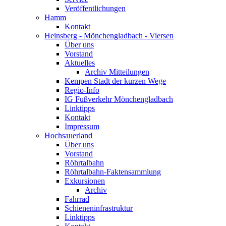
Veröffentlichungen
Hamm
Kontakt
Heinsberg - Mönchengladbach - Viersen
Über uns
Vorstand
Aktuelles
Archiv Mitteilungen
Kempen Stadt der kurzen Wege
Regio-Info
IG Fußverkehr Mönchengladbach
Linktipps
Kontakt
Impressum
Hochsauerland
Über uns
Vorstand
Röhrtalbahn
Röhrtalbahn-Faktensammlung
Exkursionen
Archiv
Fahrrad
Schieneninfrastruktur
Linktipps