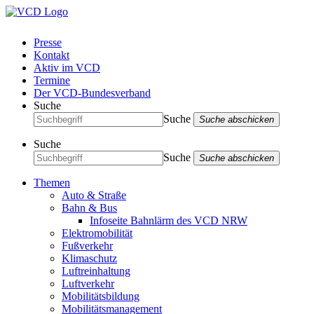
Presse
Kontakt
Aktiv im VCD
Termine
Der VCD-Bundesverband
Suche
Suche
Suche abschicken
Suche
Suche
Suche abschicken
Themen
Auto & Straße
Bahn & Bus
Infoseite Bahnlärm des VCD NRW
Elektromobilität
Fußverkehr
Klimaschutz
Luftreinhaltung
Luftverkehr
Mobilitätsbildung
Mobilitätsmanagement