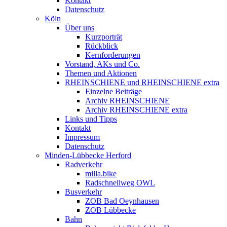
Kontakt
Datenschutz
Köln
Über uns
Kurzporträt
Rückblick
Kernforderungen
Vorstand, AKs und Co.
Themen und Aktionen
RHEINSCHIENE und RHEINSCHIENE extra
Einzelne Beiträge
Archiv RHEINSCHIENE
Archiv RHEINSCHIENE extra
Links und Tipps
Kontakt
Impressum
Datenschutz
Minden-Lübbecke Herford
Radverkehr
milla.bike
Radschnellweg OWL
Busverkehr
ZOB Bad Oeynhausen
ZOB Lübbecke
Bahn