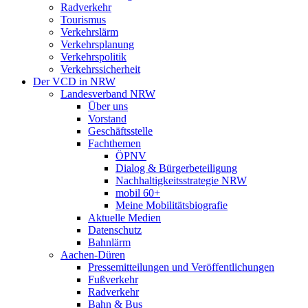
Radverkehr
Tourismus
Verkehrslärm
Verkehrsplanung
Verkehrspolitik
Verkehrssicherheit
Der VCD in NRW
Landesverband NRW
Über uns
Vorstand
Geschäftsstelle
Fachthemen
ÖPNV
Dialog & Bürgerbeteiligung
Nachhaltigkeitsstrategie NRW
mobil 60+
Meine Mobilitätsbiografie
Aktuelle Medien
Datenschutz
Bahnlärm
Aachen-Düren
Pressemitteilungen und Veröffentlichungen
Fußverkehr
Radverkehr
Bahn & Bus