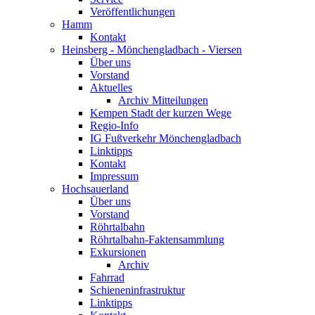
Veröffentlichungen
Hamm
Kontakt
Heinsberg - Mönchengladbach - Viersen
Über uns
Vorstand
Aktuelles
Archiv Mitteilungen
Kempen Stadt der kurzen Wege
Regio-Info
IG Fußverkehr Mönchengladbach
Linktipps
Kontakt
Impressum
Hochsauerland
Über uns
Vorstand
Röhrtalbahn
Röhrtalbahn-Faktensammlung
Exkursionen
Archiv
Fahrrad
Schieneninfrastruktur
Linktipps