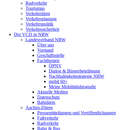
Radverkehr
Tourismus
Verkehrslärm
Verkehrsplanung
Verkehrspolitik
Verkehrssicherheit
Der VCD in NRW
Landesverband NRW
Über uns
Vorstand
Geschäftsstelle
Fachthemen
ÖPNV
Dialog & Bürgerbeteiligung
Nachhaltigkeitsstrategie NRW
mobil 60+
Meine Mobilitätsbiografie
Aktuelle Medien
Datenschutz
Bahnlärm
Aachen-Düren
Pressemitteilungen und Veröffentlichungen
Fußverkehr
Radverkehr
Bahn & Bus