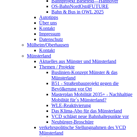
Bahnprojekt Bielefeld—Hannover
OS-BahnNordOst4FUTURE
Bahn & Bus in OWL 2025
Autotipps
Über uns
Kontakt
Impressum
Datenschutz
Mülheim/Oberhausen
Kontakt
Münsterland
Aktuelles aus Münster und Münsterland
Themen / Projekte
Buslinien-Konzept Münster & das
Münsterland
B51 - Straßenbauprojekt gegen die
Bevölkerung vor Ort
Masterplan Mobilität 2035+ - Nachhaltige
Mobilität für´s Münsterland?
WLE-Reaktivierung
Das Klima-Abo für das Münsterland
VCD schlägt neue Bahnhaltepunkte vor
Neubürger-Broschüre
verkehrspolitische Stellungnahmen des VCD
Münsterland