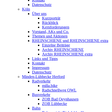
Kontakt
Datenschutz
Köln
Über uns
Kurzporträt
Rückblick
Kernforderungen
Vorstand, AKs und Co.
Themen und Aktionen
RHEINSCHIENE und RHEINSCHIENE extra
Einzelne Beiträge
Archiv RHEINSCHIENE
Archiv RHEINSCHIENE extra
Links und Tipps
Kontakt
Impressum
Datenschutz
Minden-Lübbecke Herford
Radverkehr
milla.bike
Radschnellweg OWL
Busverkehr
ZOB Bad Oeynhausen
ZOB Lübbecke
Bahn