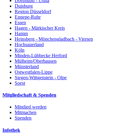
Dortmund - Unna
Duisburg
Region Düsseldorf
Ennepe-Ruhr
Essen
Hagen - Märkischer Kreis
Hamm
Heinsberg - Mönchengladbach - Viersen
Hochsauerland
Köln
Minden-Lübbecke Herford
Mülheim/Oberhausen
Münsterland
Ostwestfalen-Lippe
Siegen-Wittgenstein - Olpe
Soest
Mitgliedschaft & Spenden
Mitglied werden
Mitmachen
Spenden
Infothek