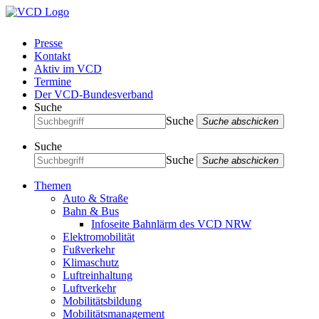
Presse
Kontakt
Aktiv im VCD
Termine
Der VCD-Bundesverband
Suche
Suche
Suche abschicken
Suche
Suche
Suche abschicken
Themen
Auto & Straße
Bahn & Bus
Infoseite Bahnlärm des VCD NRW
Elektromobilität
Fußverkehr
Klimaschutz
Luftreinhaltung
Luftverkehr
Mobilitätsbildung
Mobilitätsmanagement