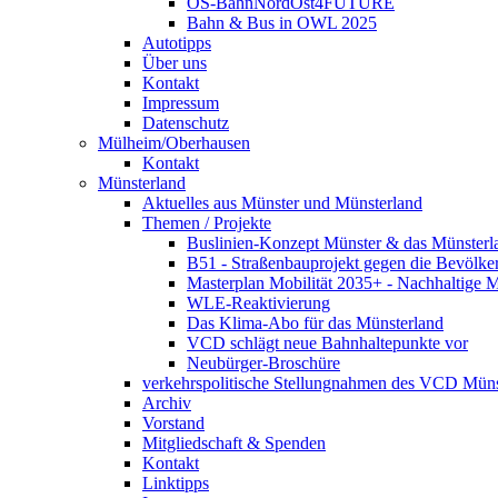
OS-BahnNordOst4FUTURE
Bahn & Bus in OWL 2025
Autotipps
Über uns
Kontakt
Impressum
Datenschutz
Mülheim/Oberhausen
Kontakt
Münsterland
Aktuelles aus Münster und Münsterland
Themen / Projekte
Buslinien-Konzept Münster & das Münsterl
B51 - Straßenbauprojekt gegen die Bevölke
Masterplan Mobilität 2035+ - Nachhaltige Mo
WLE-Reaktivierung
Das Klima-Abo für das Münsterland
VCD schlägt neue Bahnhaltepunkte vor
Neubürger-Broschüre
verkehrspolitische Stellungnahmen des VCD Müns
Archiv
Vorstand
Mitgliedschaft & Spenden
Kontakt
Linktipps