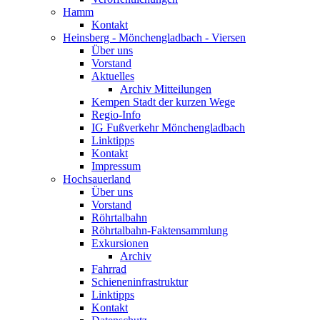
Hamm
Kontakt
Heinsberg - Mönchengladbach - Viersen
Über uns
Vorstand
Aktuelles
Archiv Mitteilungen
Kempen Stadt der kurzen Wege
Regio-Info
IG Fußverkehr Mönchengladbach
Linktipps
Kontakt
Impressum
Hochsauerland
Über uns
Vorstand
Röhrtalbahn
Röhrtalbahn-Faktensammlung
Exkursionen
Archiv
Fahrrad
Schieneninfrastruktur
Linktipps
Kontakt