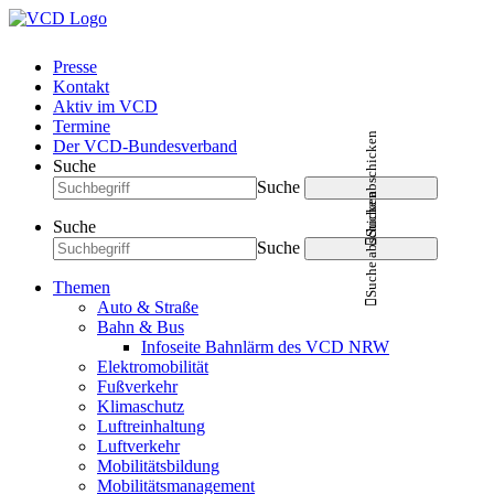
Presse
Kontakt
Aktiv im VCD
Termine
Suche abschicken
Der VCD-Bundesverband
Suche
Suche
Suche abschicken
Suche
Suche
Themen
Auto & Straße
Bahn & Bus
Infoseite Bahnlärm des VCD NRW
Elektromobilität
Fußverkehr
Klimaschutz
Luftreinhaltung
Luftverkehr
Mobilitätsbildung
Mobilitätsmanagement