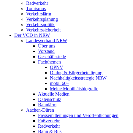
Radverkehr
Tourismus
Verkehrslärm
Verkehrsplanung
Verkehrspolitik
Verkehrssicherheit
Der VCD in NRW
Landesverband NRW
Über uns
Vorstand
Geschäftsstelle
Fachthemen
ÖPNV
Dialog & Bürgerbeteiligung
Nachhaltigkeitsstrategie NRW
mobil 60+
Meine Mobilitätsbiografie
Aktuelle Medien
Datenschutz
Bahnlärm
Aachen-Düren
Pressemitteilungen und Veröffentlichungen
Fußverkehr
Radverkehr
Bahn & Bus