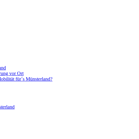
and
rung vor Ort
bilität für´s Münsterland?
terland