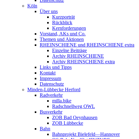
Datenschutz
Köln
Über uns
Kurzporträt
Rückblick
Kernforderungen
Vorstand, AKs und Co.
Themen und Aktionen
RHEINSCHIENE und RHEINSCHIENE extra
Einzelne Beiträge
Archiv RHEINSCHIENE
Archiv RHEINSCHIENE extra
Links und Tipps
Kontakt
Impressum
Datenschutz
Minden-Lübbecke Herford
Radverkehr
milla.bike
Radschnellweg OWL
Busverkehr
ZOB Bad Oeynhausen
ZOB Lübbecke
Bahn
Bahnprojekt Bielefeld—Hannover