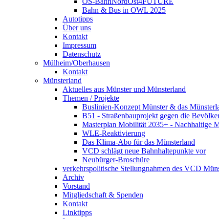
OS-BahnNordOst4FUTURE
Bahn & Bus in OWL 2025
Autotipps
Über uns
Kontakt
Impressum
Datenschutz
Mülheim/Oberhausen
Kontakt
Münsterland
Aktuelles aus Münster und Münsterland
Themen / Projekte
Buslinien-Konzept Münster & das Münsterl
B51 - Straßenbauprojekt gegen die Bevölke
Masterplan Mobilität 2035+ - Nachhaltige Mo
WLE-Reaktivierung
Das Klima-Abo für das Münsterland
VCD schlägt neue Bahnhaltepunkte vor
Neubürger-Broschüre
verkehrspolitische Stellungnahmen des VCD Müns
Archiv
Vorstand
Mitgliedschaft & Spenden
Kontakt
Linktipps