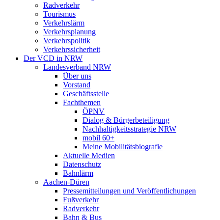
Radverkehr
Tourismus
Verkehrslärm
Verkehrsplanung
Verkehrspolitik
Verkehrssicherheit
Der VCD in NRW
Landesverband NRW
Über uns
Vorstand
Geschäftsstelle
Fachthemen
ÖPNV
Dialog & Bürgerbeteiligung
Nachhaltigkeitsstrategie NRW
mobil 60+
Meine Mobilitätsbiografie
Aktuelle Medien
Datenschutz
Bahnlärm
Aachen-Düren
Pressemitteilungen und Veröffentlichungen
Fußverkehr
Radverkehr
Bahn & Bus