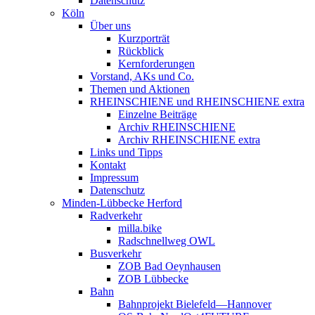
Datenschutz
Köln
Über uns
Kurzporträt
Rückblick
Kernforderungen
Vorstand, AKs und Co.
Themen und Aktionen
RHEINSCHIENE und RHEINSCHIENE extra
Einzelne Beiträge
Archiv RHEINSCHIENE
Archiv RHEINSCHIENE extra
Links und Tipps
Kontakt
Impressum
Datenschutz
Minden-Lübbecke Herford
Radverkehr
milla.bike
Radschnellweg OWL
Busverkehr
ZOB Bad Oeynhausen
ZOB Lübbecke
Bahn
Bahnprojekt Bielefeld—Hannover