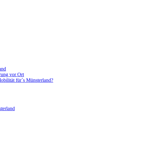
and
rung vor Ort
bilität für´s Münsterland?
terland