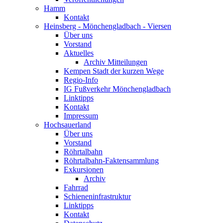
Hamm
Kontakt
Heinsberg - Mönchengladbach - Viersen
Über uns
Vorstand
Aktuelles
Archiv Mitteilungen
Kempen Stadt der kurzen Wege
Regio-Info
IG Fußverkehr Mönchengladbach
Linktipps
Kontakt
Impressum
Hochsauerland
Über uns
Vorstand
Röhrtalbahn
Röhrtalbahn-Faktensammlung
Exkursionen
Archiv
Fahrrad
Schieneninfrastruktur
Linktipps
Kontakt