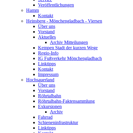
Veröffentlichungen
Hamm
Kontakt
Heinsberg - Mönchengladbach - Viersen
Über uns
Vorstand
Aktuelles
Archiv Mitteilungen
Kempen Stadt der kurzen Wege
Regio-Info
IG Fußverkehr Mönchengladbach
Linktipps
Kontakt
Impressum
Hochsauerland
Über uns
Vorstand
Röhrtalbahn
Röhrtalbahn-Faktensammlung
Exkursionen
Archiv
Fahrrad
Schieneninfrastruktur
Linktipps