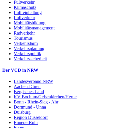
Fußverkehr
Klimaschutz
Luftreinhaltung
Luftverkehr
Mobilitätsbildung
Mobilitätsmanagement
Radverkehr
Tourismus
Verkehrslärm
Verkehrsplanung
Verkehrspolitik
Verkehrssicherheit
Der VCD in NRW
Landesverband NRW
Aachen-Düren
Bergisches Land
KV Bochum/Gelsenkirchen/Herne
Bonn - Rhein-Sieg - Ahr
Dortmund - Unna
Duisburg
Region Düsseldorf
Ennepe-Ruhr
Essen