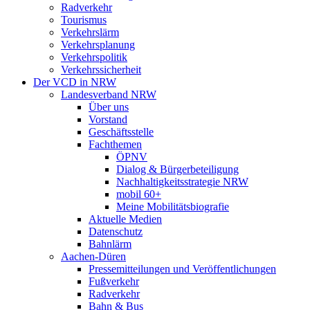
Radverkehr
Tourismus
Verkehrslärm
Verkehrsplanung
Verkehrspolitik
Verkehrssicherheit
Der VCD in NRW
Landesverband NRW
Über uns
Vorstand
Geschäftsstelle
Fachthemen
ÖPNV
Dialog & Bürgerbeteiligung
Nachhaltigkeitsstrategie NRW
mobil 60+
Meine Mobilitätsbiografie
Aktuelle Medien
Datenschutz
Bahnlärm
Aachen-Düren
Pressemitteilungen und Veröffentlichungen
Fußverkehr
Radverkehr
Bahn & Bus