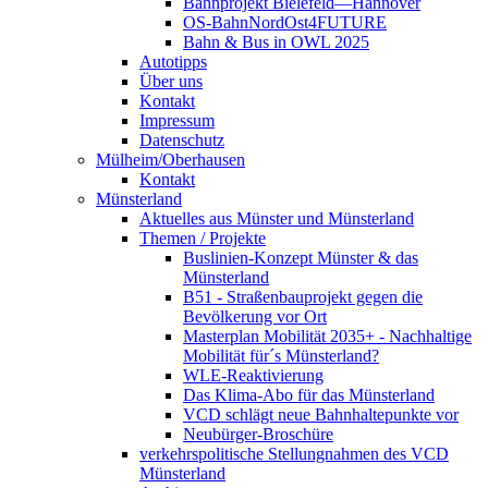
Bahnprojekt Bielefeld—Hannover
OS-BahnNordOst4FUTURE
Bahn & Bus in OWL 2025
Autotipps
Über uns
Kontakt
Impressum
Datenschutz
Mülheim/Oberhausen
Kontakt
Münsterland
Aktuelles aus Münster und Münsterland
Themen / Projekte
Buslinien-Konzept Münster & das
Münsterland
B51 - Straßenbauprojekt gegen die
Bevölkerung vor Ort
Masterplan Mobilität 2035+ - Nachhaltige
Mobilität für´s Münsterland?
WLE-Reaktivierung
Das Klima-Abo für das Münsterland
VCD schlägt neue Bahnhaltepunkte vor
Neubürger-Broschüre
verkehrspolitische Stellungnahmen des VCD
Münsterland