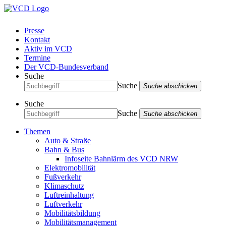
Presse
Kontakt
Aktiv im VCD
Termine
Der VCD-Bundesverband
Suche
Suche
Suche abschicken
Suche
Suche
Suche abschicken
Themen
Auto & Straße
Bahn & Bus
Infoseite Bahnlärm des VCD NRW
Elektromobilität
Fußverkehr
Klimaschutz
Luftreinhaltung
Luftverkehr
Mobilitätsbildung
Mobilitätsmanagement