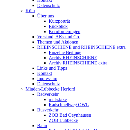
Kontakt
Datenschutz
Köln
Über uns
Kurzporträt
Rückblick
Kernforderungen
Vorstand, AKs und Co.
Themen und Aktionen
RHEINSCHIENE und RHEINSCHIENE extra
Einzelne Beiträge
Archiv RHEINSCHIENE
Archiv RHEINSCHIENE extra
Links und Tipps
Kontakt
Impressum
Datenschutz
Minden-Lübbecke Herford
Radverkehr
milla.bike
Radschnellweg OWL
Busverkehr
ZOB Bad Oeynhausen
ZOB Lübbecke
Bahn