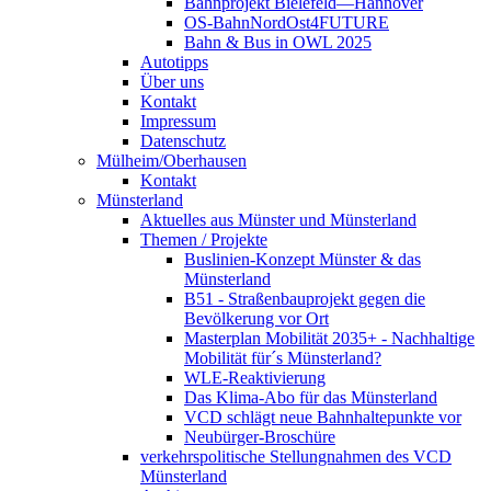
Bahnprojekt Bielefeld—Hannover
OS-BahnNordOst4FUTURE
Bahn & Bus in OWL 2025
Autotipps
Über uns
Kontakt
Impressum
Datenschutz
Mülheim/Oberhausen
Kontakt
Münsterland
Aktuelles aus Münster und Münsterland
Themen / Projekte
Buslinien-Konzept Münster & das
Münsterland
B51 - Straßenbauprojekt gegen die
Bevölkerung vor Ort
Masterplan Mobilität 2035+ - Nachhaltige
Mobilität für´s Münsterland?
WLE-Reaktivierung
Das Klima-Abo für das Münsterland
VCD schlägt neue Bahnhaltepunkte vor
Neubürger-Broschüre
verkehrspolitische Stellungnahmen des VCD
Münsterland