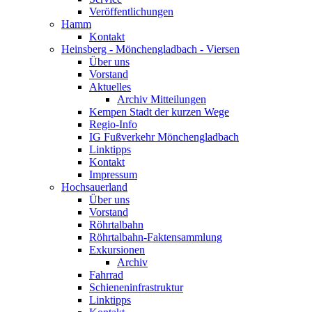
Veröffentlichungen
Hamm
Kontakt
Heinsberg - Mönchengladbach - Viersen
Über uns
Vorstand
Aktuelles
Archiv Mitteilungen
Kempen Stadt der kurzen Wege
Regio-Info
IG Fußverkehr Mönchengladbach
Linktipps
Kontakt
Impressum
Hochsauerland
Über uns
Vorstand
Röhrtalbahn
Röhrtalbahn-Faktensammlung
Exkursionen
Archiv
Fahrrad
Schieneninfrastruktur
Linktipps