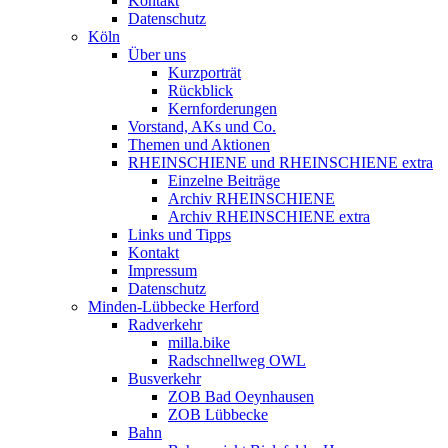
Kontakt
Datenschutz
Köln
Über uns
Kurzporträt
Rückblick
Kernforderungen
Vorstand, AKs und Co.
Themen und Aktionen
RHEINSCHIENE und RHEINSCHIENE extra
Einzelne Beiträge
Archiv RHEINSCHIENE
Archiv RHEINSCHIENE extra
Links und Tipps
Kontakt
Impressum
Datenschutz
Minden-Lübbecke Herford
Radverkehr
milla.bike
Radschnellweg OWL
Busverkehr
ZOB Bad Oeynhausen
ZOB Lübbecke
Bahn