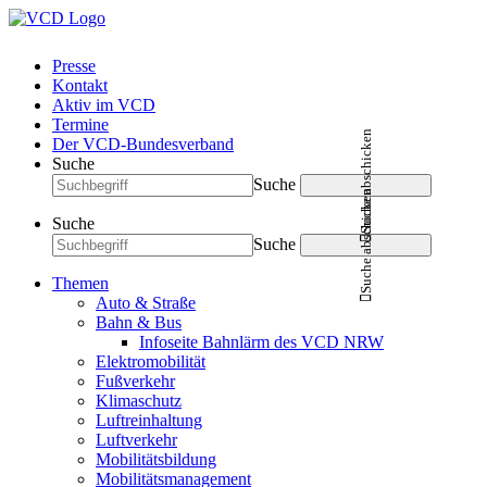
Presse
Kontakt
Aktiv im VCD
Termine
Suche abschicken
Der VCD-Bundesverband
Suche
Suche
Suche abschicken
Suche
Suche
Themen
Auto & Straße
Bahn & Bus
Infoseite Bahnlärm des VCD NRW
Elektromobilität
Fußverkehr
Klimaschutz
Luftreinhaltung
Luftverkehr
Mobilitätsbildung
Mobilitätsmanagement