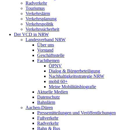
Radverkehr
Tourismus
Verkehrslärm
Verkehrsplanung
Verkehrspolitik
Verkehrssicherheit
Der VCD in NRW
Landesverband NRW
Über uns
Vorstand
Geschäftsstelle
Fachthemen
ÖPNV
Dialog & Bürgerbeteiligung
Nachhaltigkeitsstrategie NRW
mobil 60+
Meine Mobilitätsbiografie
Aktuelle Medien
Datenschutz
Bahnlärm
Aachen-Düren
Pressemitteilungen und Veröffentlichungen
Fußverkehr
Radverkehr
Bahn & Bus