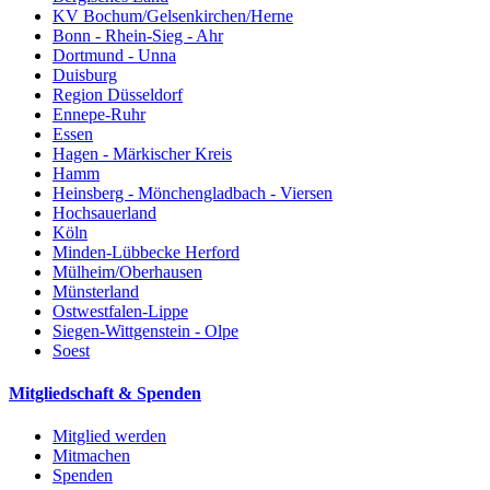
KV Bochum/Gelsenkirchen/Herne
Bonn - Rhein-Sieg - Ahr
Dortmund - Unna
Duisburg
Region Düsseldorf
Ennepe-Ruhr
Essen
Hagen - Märkischer Kreis
Hamm
Heinsberg - Mönchengladbach - Viersen
Hochsauerland
Köln
Minden-Lübbecke Herford
Mülheim/Oberhausen
Münsterland
Ostwestfalen-Lippe
Siegen-Wittgenstein - Olpe
Soest
Mitgliedschaft & Spenden
Mitglied werden
Mitmachen
Spenden