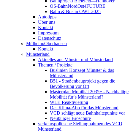
Bahnprojekt Bielefeld—Hannover
OS-BahnNordOst4FUTURE
Bahn & Bus in OWL 2025
Autotipps
Über uns
Kontakt
Impressum
Datenschutz
Mülheim/Oberhausen
Kontakt
Münsterland
Aktuelles aus Münster und Münsterland
Themen / Projekte
Buslinien-Konzept Münster & das
Münsterland
B51 - Straßenbauprojekt gegen die
Bevölkerung vor Ort
Masterplan Mobilität 2035+ - Nachhaltige
Mobilität für´s Münsterland?
WLE-Reaktivierung
Das Klima-Abo für das Münsterland
VCD schlägt neue Bahnhaltepunkte vor
Neubürger-Broschüre
verkehrspolitische Stellungnahmen des VCD
Münsterland