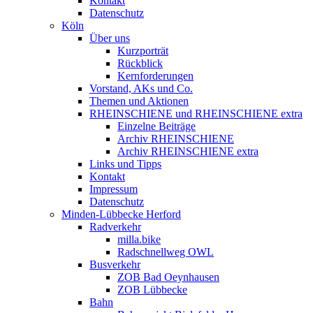
Kontakt
Datenschutz
Köln
Über uns
Kurzporträt
Rückblick
Kernforderungen
Vorstand, AKs und Co.
Themen und Aktionen
RHEINSCHIENE und RHEINSCHIENE extra
Einzelne Beiträge
Archiv RHEINSCHIENE
Archiv RHEINSCHIENE extra
Links und Tipps
Kontakt
Impressum
Datenschutz
Minden-Lübbecke Herford
Radverkehr
milla.bike
Radschnellweg OWL
Busverkehr
ZOB Bad Oeynhausen
ZOB Lübbecke
Bahn