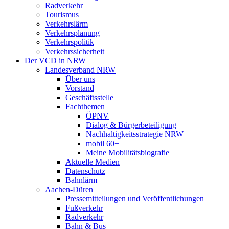
Radverkehr
Tourismus
Verkehrslärm
Verkehrsplanung
Verkehrspolitik
Verkehrssicherheit
Der VCD in NRW
Landesverband NRW
Über uns
Vorstand
Geschäftsstelle
Fachthemen
ÖPNV
Dialog & Bürgerbeteiligung
Nachhaltigkeitsstrategie NRW
mobil 60+
Meine Mobilitätsbiografie
Aktuelle Medien
Datenschutz
Bahnlärm
Aachen-Düren
Pressemitteilungen und Veröffentlichungen
Fußverkehr
Radverkehr
Bahn & Bus