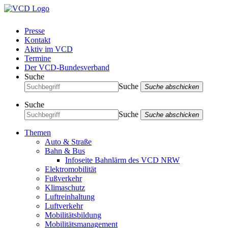
Presse
Kontakt
Aktiv im VCD
Termine
Der VCD-Bundesverband
Suche
Suche
Suche abschicken
Suche
Suche
Suche abschicken
Themen
Auto & Straße
Bahn & Bus
Infoseite Bahnlärm des VCD NRW
Elektromobilität
Fußverkehr
Klimaschutz
Luftreinhaltung
Luftverkehr
Mobilitätsbildung
Mobilitätsmanagement