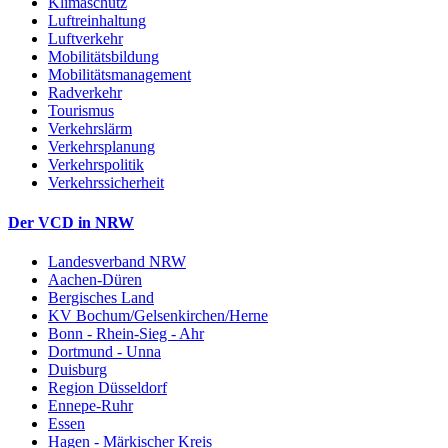
Klimaschutz
Luftreinhaltung
Luftverkehr
Mobilitätsbildung
Mobilitätsmanagement
Radverkehr
Tourismus
Verkehrslärm
Verkehrsplanung
Verkehrspolitik
Verkehrssicherheit
Der VCD in NRW
Landesverband NRW
Aachen-Düren
Bergisches Land
KV Bochum/Gelsenkirchen/Herne
Bonn - Rhein-Sieg - Ahr
Dortmund - Unna
Duisburg
Region Düsseldorf
Ennepe-Ruhr
Essen
Hagen - Märkischer Kreis