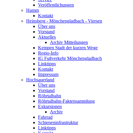
Veröffentlichungen
Hamm
Kontakt
Heinsberg - Mönchengladbach - Viersen
Über uns
Vorstand
Aktuelles
Archiv Mitteilungen
Kempen Stadt der kurzen Wege
Regio-Info
IG Fußverkehr Mönchengladbach
Linktipps
Kontakt
Impressum
Hochsauerland
Über uns
Vorstand
Röhrtalbahn
Röhrtalbahn-Faktensammlung
Exkursionen
Archiv
Fahrrad
Schieneninfrastruktur
Linktipps