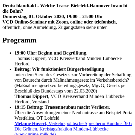
Deutschlandtakt - Welche Trasse Bielefeld-Hannover braucht
die Bahn?
Donnerstag, 01. Oktober 2020, 19:00 – 21:00 Uhr
VCD Online-Seminar mit Zoom, online oder telefonisch
,
öffentlich, ohne Anmeldung, Zugangsdaten siehe unten
Programm
19:00 Uhr: Beginn und Begrüßung
,
Thomas Dippert, VCD Kreisverband Minden-Lübbecke –
Herford
Beitrag
:
Wir funktioniert Bürgerbeteiligung
unter dem Stern des Gesetzes zur Vorbereitung der Schaffung
von Baurecht durch Maßnahmengesetz im Verkehrsbereich?
(Maßnahmengesetzvorbereitungsgesetz, MgvG, Gesetz per
Beschluß des Bundestags vom 22.03.2020)
Thomas Dippert
, VCD Kreisverband Minden-Lübbecke –
Herford, Vorstand
19:15 Beitrag: Trassenneubau macht Verlierer.
Über die Auswirkungen einer Neubautrasse am Beispiel Porta
Westfalica, OT Lohfeld.
Melanie Hövert
, Verkehrspolitische Sprecherin Bündnis ´90 /
Die Grünen, Kreistagsfraktion Minden-Lübbecke
(www.grüne-milk.de)