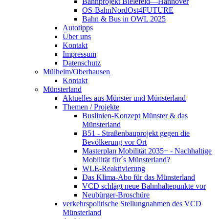
Bahnprojekt Bielefeld—Hannover
OS-BahnNordOst4FUTURE
Bahn & Bus in OWL 2025
Autotipps
Über uns
Kontakt
Impressum
Datenschutz
Mülheim/Oberhausen
Kontakt
Münsterland
Aktuelles aus Münster und Münsterland
Themen / Projekte
Buslinien-Konzept Münster & das
Münsterland
B51 - Straßenbauprojekt gegen die
Bevölkerung vor Ort
Masterplan Mobilität 2035+ - Nachhaltige
Mobilität für´s Münsterland?
WLE-Reaktivierung
Das Klima-Abo für das Münsterland
VCD schlägt neue Bahnhaltepunkte vor
Neubürger-Broschüre
verkehrspolitische Stellungnahmen des VCD
Münsterland