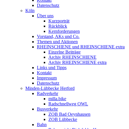
Kontakt
Datenschutz
Köln
Über uns
Kurzporträt
Rückblick
Kernforderungen
Vorstand, AKs und Co.
Themen und Aktionen
RHEINSCHIENE und RHEINSCHIENE extra
Einzelne Beiträge
Archiv RHEINSCHIENE
Archiv RHEINSCHIENE extra
Links und Tipps
Kontakt
Impressum
Datenschutz
Minden-Lübbecke Herford
Radverkehr
milla.bike
Radschnellweg OWL
Busverkehr
ZOB Bad Oeynhausen
ZOB Lübbecke
Bahn