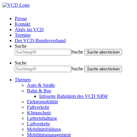
Presse
Kontakt
Aktiv im VCD
Termine
Der VCD-Bundesverband
Suche
Suche
Suche abschicken
Suche
Suche
Suche abschicken
Themen
Auto & Straße
Bahn & Bus
Infoseite Bahnlärm des VCD NRW
Elektromobilität
Fußverkehr
Klimaschutz
Luftreinhaltung
Luftverkehr
Mobilitätsbildung
Mobilitätsmanagement