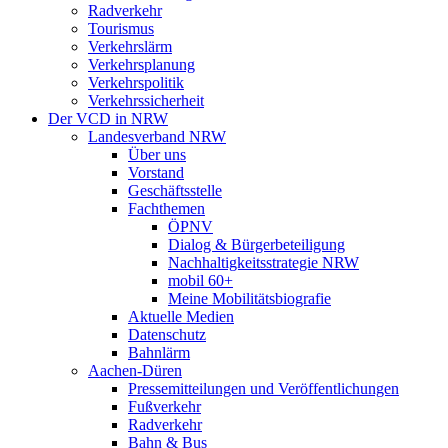
Radverkehr
Tourismus
Verkehrslärm
Verkehrsplanung
Verkehrspolitik
Verkehrssicherheit
Der VCD in NRW
Landesverband NRW
Über uns
Vorstand
Geschäftsstelle
Fachthemen
ÖPNV
Dialog & Bürgerbeteiligung
Nachhaltigkeitsstrategie NRW
mobil 60+
Meine Mobilitätsbiografie
Aktuelle Medien
Datenschutz
Bahnlärm
Aachen-Düren
Pressemitteilungen und Veröffentlichungen
Fußverkehr
Radverkehr
Bahn & Bus