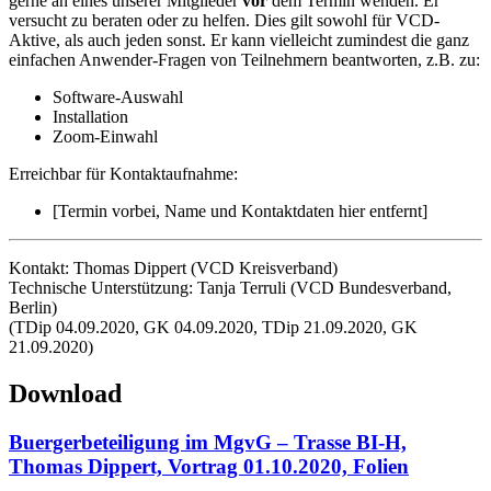
gerne an eines unserer Mitglieder
vor
dem Termin wenden. Er
versucht zu beraten oder zu helfen. Dies gilt sowohl für VCD-
Aktive, als auch jeden sonst. Er kann vielleicht zumindest die ganz
einfachen Anwender-Fragen von Teilnehmern beantworten, z.B. zu:
Software-Auswahl
Installation
Zoom-Einwahl
Erreichbar für Kontaktaufnahme:
[Termin vorbei, Name und Kontaktdaten hier entfernt]
Kontakt: Thomas Dippert (VCD Kreisverband)
Technische Unterstützung: Tanja Terruli (VCD Bundesverband,
Berlin)
(TDip 04.09.2020, GK 04.09.2020, TDip 21.09.2020, GK
21.09.2020)
Download
Buergerbeteiligung im MgvG – Trasse BI-H,
Thomas Dippert, Vortrag 01.10.2020, Folien