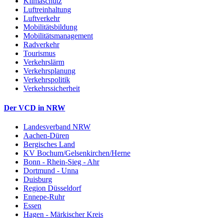
Klimaschutz
Luftreinhaltung
Luftverkehr
Mobilitätsbildung
Mobilitätsmanagement
Radverkehr
Tourismus
Verkehrslärm
Verkehrsplanung
Verkehrspolitik
Verkehrssicherheit
Der VCD in NRW
Landesverband NRW
Aachen-Düren
Bergisches Land
KV Bochum/Gelsenkirchen/Herne
Bonn - Rhein-Sieg - Ahr
Dortmund - Unna
Duisburg
Region Düsseldorf
Ennepe-Ruhr
Essen
Hagen - Märkischer Kreis