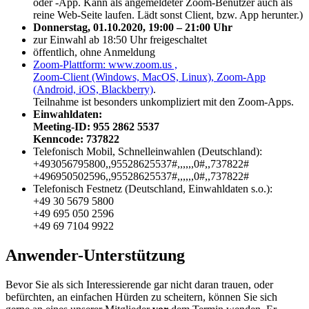
oder -App. Kann als angemeldeter Zoom-Benutzer auch als
reine Web-Seite laufen. Lädt sonst Client, bzw. App herunter.)
Donnerstag, 01.10.2020, 19:00 – 21:00 Uhr
zur Einwahl ab 18:50 Uhr freigeschaltet
öffentlich, ohne Anmeldung
Zoom-Plattform: www.zoom.us ,
Zoom-Client (Windows, MacOS, Linux), Zoom-App
(Android, iOS, Blackberry)
.
Teilnahme ist besonders unkompliziert mit den Zoom-Apps.
Einwahldaten:
Meeting-ID: 955 2862 5537
Kenncode: 737822
Telefonisch Mobil, Schnelleinwahlen (Deutschland):
+493056795800,,95528625537#,,,,,,0#,,737822#
+496950502596,,95528625537#,,,,,,0#,,737822#
Telefonisch Festnetz (Deutschland, Einwahldaten s.o.):
+49 30 5679 5800
+49 695 050 2596
+49 69 7104 9922
Anwender-Unterstützung
Bevor Sie als sich Interessierende gar nicht daran trauen, oder
befürchten, an einfachen Hürden zu scheitern, können Sie sich