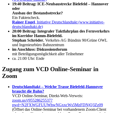
19:40 Beitrag: ICE-Neubaustrecke Bielefeld – Hannover
oder
Ausbau der Bestandsstrecke?
Ein Faktencheck.
Rainer Engel
, Initiative Deutschlandtakt (www.initiative-
deutschlandtakt.de)
20:00 Beitrag: Integraler Taktfahrplan des Fernverkehrs
im Korridor Hamm-Bielefeld.
Stephan Schröder
, Verkehrs-AG Bündnis 90/Grüne OWL
und Ingenieurbüro Bahnzentrum
im Anschluss: Diskussionsforum
mit Beteiligungsmöglichkeit aller Teilnehmer
ca. 21:00 Uhr: Ende
Zugang zum VCD Online-Seminar in
Zoom
Deutschlandtakt – Welche Trasse Bielefeld-Hannover
braucht die Bahn?
VCD Online-Seminar, Direkt-Web-Verweis:
zoom.us/j/95528625537?
pwd=N2FXWGFUUWhwNGxxcWs5MzFDNjQ3Zz09
(Öffnet das Online-Seminar bei vorhandenem Zoom-Client