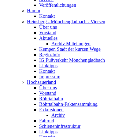
Veröffentlichungen
Hamm
Kontakt
Heinsberg - Mönchengladbach - Viersen
Über uns
Vorstand
Aktuelles
Archiv Mitteilungen
Kempen Stadt der kurzen Wege
Regio-Info
IG Fußverkehr Mönchengladbach
Linktipps
Kontakt
Impressum
Hochsauerland
Über uns
Vorstand
Röhrtalbahn
Röhrtalbahn-Faktensammlung
Exkursionen
Archiv
Fahrrad
Schieneninfrastruktur
Linktipps