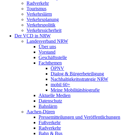
Radverkehr
Tourismus
Verkehrslärm
Verkehrsplanung
Verkehrspolitik
Verkehrssicherheit
Der VCD in NRW
Landesverband NRW
Über uns
Vorstand
Geschäftsstelle
Fachthemen
ÖPNV
Dialog & Bürgerbeteiligung
Nachhaltigkeitsstrategie NRW
mobil 60+
Meine Mobilitätsbiografie
Aktuelle Medien
Datenschutz
Bahnlärm
Aachen-Düren
Pressemitteilungen und Veröffentlichungen
Fußverkehr
Radverkehr
Bahn & Bus