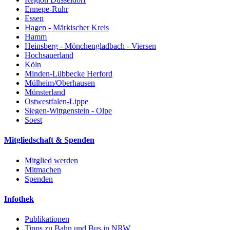
Ennepe-Ruhr
Essen
Hagen - Märkischer Kreis
Hamm
Heinsberg - Mönchengladbach - Viersen
Hochsauerland
Köln
Minden-Lübbecke Herford
Mülheim/Oberhausen
Münsterland
Ostwestfalen-Lippe
Siegen-Wittgenstein - Olpe
Soest
Mitgliedschaft & Spenden
Mitglied werden
Mitmachen
Spenden
Infothek
Publikationen
Tipps zu Bahn und Bus in NRW