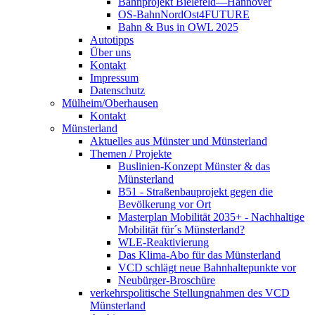
Bahnprojekt Bielefeld—Hannover
OS-BahnNordOst4FUTURE
Bahn & Bus in OWL 2025
Autotipps
Über uns
Kontakt
Impressum
Datenschutz
Mülheim/Oberhausen
Kontakt
Münsterland
Aktuelles aus Münster und Münsterland
Themen / Projekte
Buslinien-Konzept Münster & das
Münsterland
B51 - Straßenbauprojekt gegen die
Bevölkerung vor Ort
Masterplan Mobilität 2035+ - Nachhaltige
Mobilität für´s Münsterland?
WLE-Reaktivierung
Das Klima-Abo für das Münsterland
VCD schlägt neue Bahnhaltepunkte vor
Neubürger-Broschüre
verkehrspolitische Stellungnahmen des VCD
Münsterland