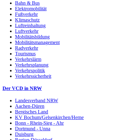
Bahn & Bus
Elektromobilität
Fußverkehr
Klimaschutz
Luftreinhaltung
Luftverkehr
Mobilitätsbildung
Mobilitätsmanagement
Radverkehr
Tourismus
Verkehrslärm
Verkehrsplanung
Verkehrspolitik
Verkehrssicherheit
Der VCD in NRW
Landesverband NRW
Aachen-Düren
Bergisches Land
KV Bochum/Gelsenkirchen/Herne
Bonn - Rhein-Sieg - Ahr
Dortmund - Unna
Duisburg
Region Düsseldorf