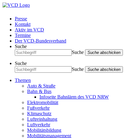
Presse
Kontakt
Aktiv im VCD
Termine
Der VCD-Bundesverband
Suche
Suche
Suche abschicken
Suche
Suche
Suche abschicken
Themen
Auto & Straße
Bahn & Bus
Infoseite Bahnlärm des VCD NRW
Elektromobilität
Fußverkehr
Klimaschutz
Luftreinhaltung
Luftverkehr
Mobilitätsbildung
Mobilitätsmanagement