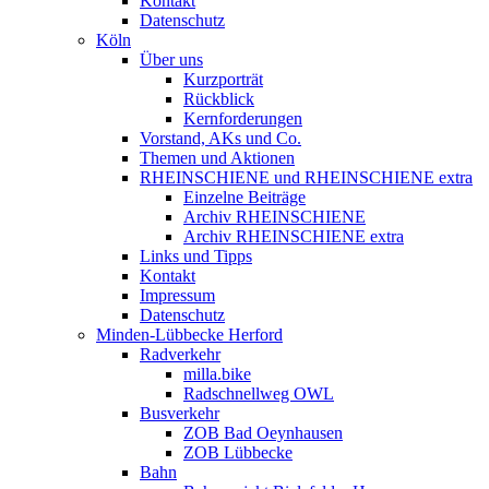
Kontakt
Datenschutz
Köln
Über uns
Kurzporträt
Rückblick
Kernforderungen
Vorstand, AKs und Co.
Themen und Aktionen
RHEINSCHIENE und RHEINSCHIENE extra
Einzelne Beiträge
Archiv RHEINSCHIENE
Archiv RHEINSCHIENE extra
Links und Tipps
Kontakt
Impressum
Datenschutz
Minden-Lübbecke Herford
Radverkehr
milla.bike
Radschnellweg OWL
Busverkehr
ZOB Bad Oeynhausen
ZOB Lübbecke
Bahn