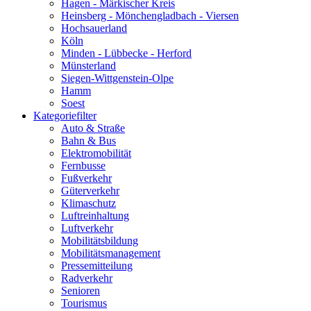
Hagen - Märkischer Kreis
Heinsberg - Mönchengladbach - Viersen
Hochsauerland
Köln
Minden - Lübbecke - Herford
Münsterland
Siegen-Wittgenstein-Olpe
Hamm
Soest
Kategoriefilter
Auto & Straße
Bahn & Bus
Elektromobilität
Fernbusse
Fußverkehr
Güterverkehr
Klimaschutz
Luftreinhaltung
Luftverkehr
Mobilitätsbildung
Mobilitätsmanagement
Pressemitteilung
Radverkehr
Senioren
Tourismus