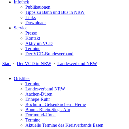
Infothek
Publikationen
Tipps zu Bahn und Bus in NRW
Links
Downloads
Service
Presse
Kontakt
Aktiv im VCD
Termine
Der VCD-Bundesverband
Start
·
Der VCD in NRW
·
Landesverband NRW
Ortsfilter
Termine
Landesverband NRW
Aachen-Düren
Ennepe-Ruhr
Bochum - Gelsenkirchen - Herne
Bonn - Rhein-Sieg - Ahr
Dortmund-Unna
Termine
Aktuelle Termine des Kreisverbands Essen