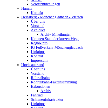
Veröffentlichungen
Hamm
Kontakt
Heinsberg - Mönchengladbach - Viersen
Über uns
Vorstand
Aktuelles
Archiv Mitteilungen
Kempen Stadt der kurzen Wege
Regio-Info
IG Fußverkehr Mönchengladbach
Linktipps
Kontakt
Impressum
Hochsauerland
Über uns
Vorstand
Röhrtalbahn
Röhrtalbahn-Faktensammlung
Exkursionen
Archiv
Fahrrad
Schieneninfrastruktur
Linktipps