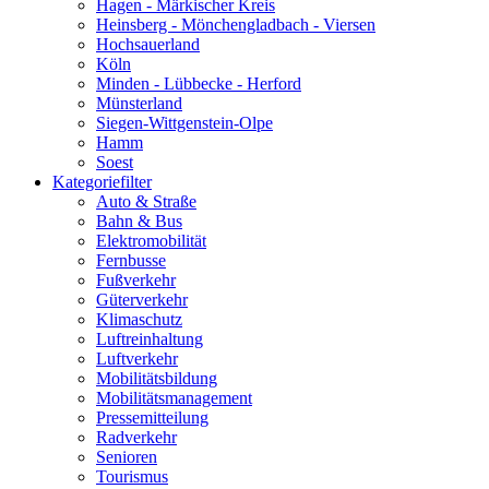
Hagen - Märkischer Kreis
Heinsberg - Mönchengladbach - Viersen
Hochsauerland
Köln
Minden - Lübbecke - Herford
Münsterland
Siegen-Wittgenstein-Olpe
Hamm
Soest
Kategoriefilter
Auto & Straße
Bahn & Bus
Elektromobilität
Fernbusse
Fußverkehr
Güterverkehr
Klimaschutz
Luftreinhaltung
Luftverkehr
Mobilitätsbildung
Mobilitätsmanagement
Pressemitteilung
Radverkehr
Senioren
Tourismus