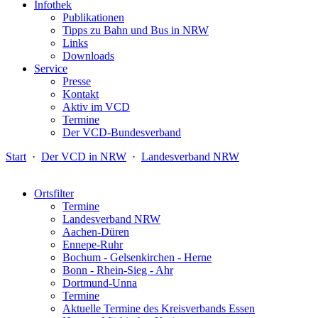
Infothek
Publikationen
Tipps zu Bahn und Bus in NRW
Links
Downloads
Service
Presse
Kontakt
Aktiv im VCD
Termine
Der VCD-Bundesverband
Start
·
Der VCD in NRW
·
Landesverband NRW
Ortsfilter
Termine
Landesverband NRW
Aachen-Düren
Ennepe-Ruhr
Bochum - Gelsenkirchen - Herne
Bonn - Rhein-Sieg - Ahr
Dortmund-Unna
Termine
Aktuelle Termine des Kreisverbands Essen