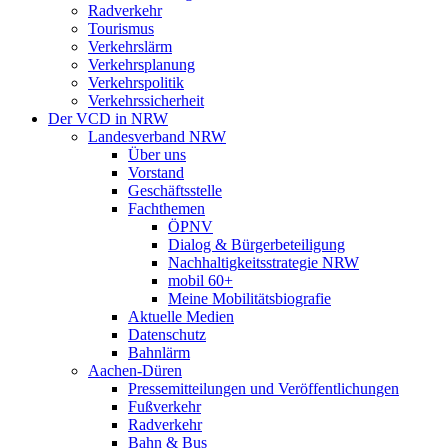
Radverkehr
Tourismus
Verkehrslärm
Verkehrsplanung
Verkehrspolitik
Verkehrssicherheit
Der VCD in NRW
Landesverband NRW
Über uns
Vorstand
Geschäftsstelle
Fachthemen
ÖPNV
Dialog & Bürgerbeteiligung
Nachhaltigkeitsstrategie NRW
mobil 60+
Meine Mobilitätsbiografie
Aktuelle Medien
Datenschutz
Bahnlärm
Aachen-Düren
Pressemitteilungen und Veröffentlichungen
Fußverkehr
Radverkehr
Bahn & Bus