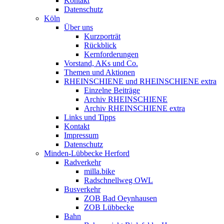
Kontakt
Datenschutz
Köln
Über uns
Kurzporträt
Rückblick
Kernforderungen
Vorstand, AKs und Co.
Themen und Aktionen
RHEINSCHIENE und RHEINSCHIENE extra
Einzelne Beiträge
Archiv RHEINSCHIENE
Archiv RHEINSCHIENE extra
Links und Tipps
Kontakt
Impressum
Datenschutz
Minden-Lübbecke Herford
Radverkehr
milla.bike
Radschnellweg OWL
Busverkehr
ZOB Bad Oeynhausen
ZOB Lübbecke
Bahn