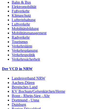
Bahn & Bus
Elektromobilität
Fußverkehr
Klimaschutz
Luftreinhaltung
Luftverkehr
Mobilitätsbildung
Mobilitätsmanagement
Radverkehr
Tourismus
Verkehrslärm
Verkehrsplanung
Verkehrspolitik
Verkehrssicherheit
Der VCD in NRW
Landesverband NRW
Aachen-Düren
Bergisches Land
KV Bochum/Gelsenkirchen/Herne
Bonn - Rhein-Sieg - Ahr
Dortmund - Unna
Duisburg
Region Düsseldorf