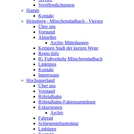
Veröffentlichungen
Hamm
Kontakt
Heinsberg - Mönchengladbach - Viersen
Über uns
Vorstand
Aktuelles
Archiv Mitteilungen
Kempen Stadt der kurzen Wege
Regio-Info
IG Fußverkehr Mönchengladbach
Linktipps
Kontakt
Impressum
Hochsauerland
Über uns
Vorstand
Röhrtalbahn
Röhrtalbahn-Faktensammlung
Exkursionen
Archiv
Fahrrad
Schieneninfrastruktur
Linktipps