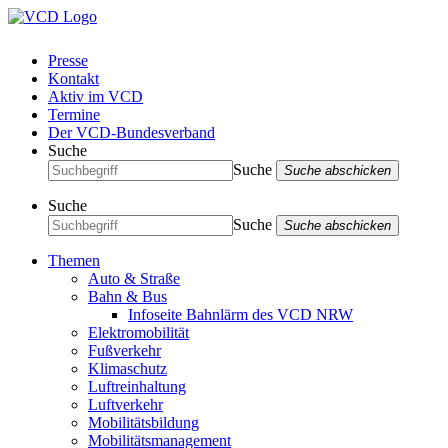
Presse
Kontakt
Aktiv im VCD
Termine
Der VCD-Bundesverband
Suche
Suche
Suche abschicken
Suche
Suche
Suche abschicken
Themen
Auto & Straße
Bahn & Bus
Infoseite Bahnlärm des VCD NRW
Elektromobilität
Fußverkehr
Klimaschutz
Luftreinhaltung
Luftverkehr
Mobilitätsbildung
Mobilitätsmanagement