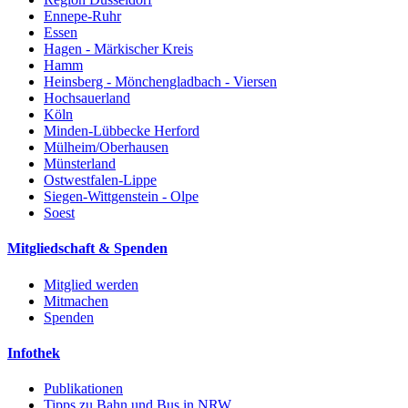
Ennepe-Ruhr
Essen
Hagen - Märkischer Kreis
Hamm
Heinsberg - Mönchengladbach - Viersen
Hochsauerland
Köln
Minden-Lübbecke Herford
Mülheim/Oberhausen
Münsterland
Ostwestfalen-Lippe
Siegen-Wittgenstein - Olpe
Soest
Mitgliedschaft & Spenden
Mitglied werden
Mitmachen
Spenden
Infothek
Publikationen
Tipps zu Bahn und Bus in NRW