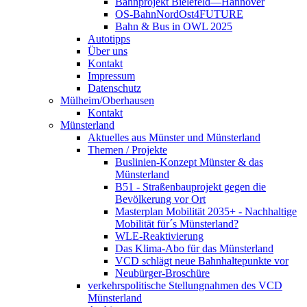
Bahnprojekt Bielefeld—Hannover
OS-BahnNordOst4FUTURE
Bahn & Bus in OWL 2025
Autotipps
Über uns
Kontakt
Impressum
Datenschutz
Mülheim/Oberhausen
Kontakt
Münsterland
Aktuelles aus Münster und Münsterland
Themen / Projekte
Buslinien-Konzept Münster & das
Münsterland
B51 - Straßenbauprojekt gegen die
Bevölkerung vor Ort
Masterplan Mobilität 2035+ - Nachhaltige
Mobilität für´s Münsterland?
WLE-Reaktivierung
Das Klima-Abo für das Münsterland
VCD schlägt neue Bahnhaltepunkte vor
Neubürger-Broschüre
verkehrspolitische Stellungnahmen des VCD
Münsterland