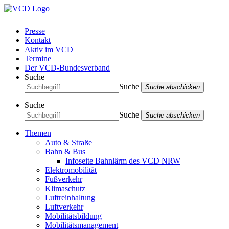
Presse
Kontakt
Aktiv im VCD
Termine
Der VCD-Bundesverband
Suche
Suche
Suche abschicken
Suche
Suche
Suche abschicken
Themen
Auto & Straße
Bahn & Bus
Infoseite Bahnlärm des VCD NRW
Elektromobilität
Fußverkehr
Klimaschutz
Luftreinhaltung
Luftverkehr
Mobilitätsbildung
Mobilitätsmanagement