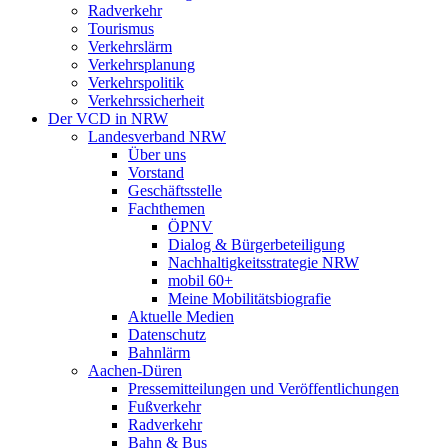
Radverkehr
Tourismus
Verkehrslärm
Verkehrsplanung
Verkehrspolitik
Verkehrssicherheit
Der VCD in NRW
Landesverband NRW
Über uns
Vorstand
Geschäftsstelle
Fachthemen
ÖPNV
Dialog & Bürgerbeteiligung
Nachhaltigkeitsstrategie NRW
mobil 60+
Meine Mobilitätsbiografie
Aktuelle Medien
Datenschutz
Bahnlärm
Aachen-Düren
Pressemitteilungen und Veröffentlichungen
Fußverkehr
Radverkehr
Bahn & Bus