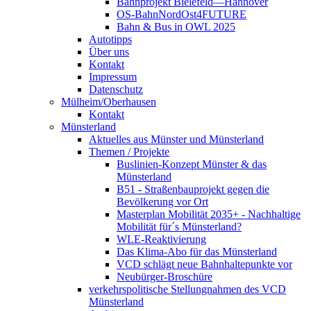
Bahnprojekt Bielefeld—Hannover
OS-BahnNordOst4FUTURE
Bahn & Bus in OWL 2025
Autotipps
Über uns
Kontakt
Impressum
Datenschutz
Mülheim/Oberhausen
Kontakt
Münsterland
Aktuelles aus Münster und Münsterland
Themen / Projekte
Buslinien-Konzept Münster & das
Münsterland
B51 - Straßenbauprojekt gegen die
Bevölkerung vor Ort
Masterplan Mobilität 2035+ - Nachhaltige
Mobilität für´s Münsterland?
WLE-Reaktivierung
Das Klima-Abo für das Münsterland
VCD schlägt neue Bahnhaltepunkte vor
Neubürger-Broschüre
verkehrspolitische Stellungnahmen des VCD
Münsterland