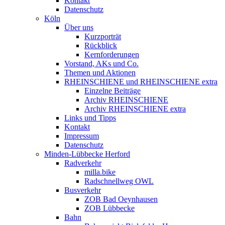
Kontakt
Datenschutz
Köln
Über uns
Kurzporträt
Rückblick
Kernforderungen
Vorstand, AKs und Co.
Themen und Aktionen
RHEINSCHIENE und RHEINSCHIENE extra
Einzelne Beiträge
Archiv RHEINSCHIENE
Archiv RHEINSCHIENE extra
Links und Tipps
Kontakt
Impressum
Datenschutz
Minden-Lübbecke Herford
Radverkehr
milla.bike
Radschnellweg OWL
Busverkehr
ZOB Bad Oeynhausen
ZOB Lübbecke
Bahn