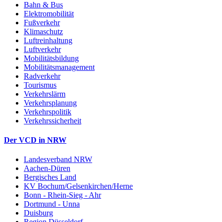
Bahn & Bus
Elektromobilität
Fußverkehr
Klimaschutz
Luftreinhaltung
Luftverkehr
Mobilitätsbildung
Mobilitätsmanagement
Radverkehr
Tourismus
Verkehrslärm
Verkehrsplanung
Verkehrspolitik
Verkehrssicherheit
Der VCD in NRW
Landesverband NRW
Aachen-Düren
Bergisches Land
KV Bochum/Gelsenkirchen/Herne
Bonn - Rhein-Sieg - Ahr
Dortmund - Unna
Duisburg
Region Düsseldorf