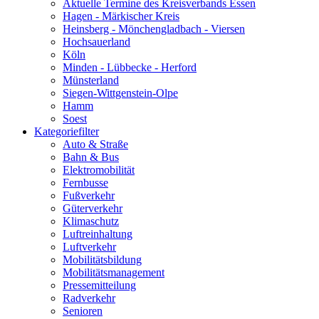
Aktuelle Termine des Kreisverbands Essen
Hagen - Märkischer Kreis
Heinsberg - Mönchengladbach - Viersen
Hochsauerland
Köln
Minden - Lübbecke - Herford
Münsterland
Siegen-Wittgenstein-Olpe
Hamm
Soest
Kategoriefilter
Auto & Straße
Bahn & Bus
Elektromobilität
Fernbusse
Fußverkehr
Güterverkehr
Klimaschutz
Luftreinhaltung
Luftverkehr
Mobilitätsbildung
Mobilitätsmanagement
Pressemitteilung
Radverkehr
Senioren