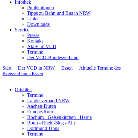
Infothek
Publikationen
Tipps zu Bahn und Bus in NRW
Links
Downloads
Service
Presse
Kontakt
Aktiv im VCD
Termine
Der VCD-Bundesverband
Start
·
Der VCD in NRW
·
Essen
·
Aktuelle Termine des
Kreisverbands Essen
Ortsfilter
Termine
Landesverband NRW
Aachen-Düren
Ennepe-Ruhr
Bochum - Gelsenkirchen - Herne
Bonn - Rhein-Sieg - Ahr
Dortmund-Unna
Termine