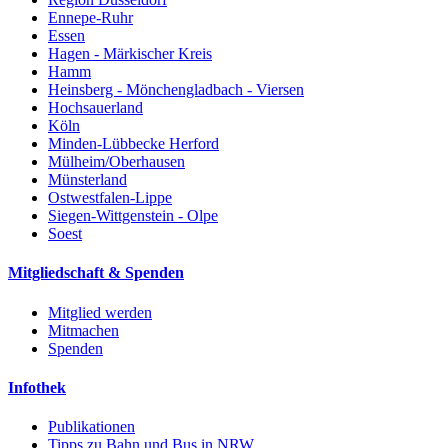
Ennepe-Ruhr
Essen
Hagen - Märkischer Kreis
Hamm
Heinsberg - Mönchengladbach - Viersen
Hochsauerland
Köln
Minden-Lübbecke Herford
Mülheim/Oberhausen
Münsterland
Ostwestfalen-Lippe
Siegen-Wittgenstein - Olpe
Soest
Mitgliedschaft & Spenden
Mitglied werden
Mitmachen
Spenden
Infothek
Publikationen
Tipps zu Bahn und Bus in NRW