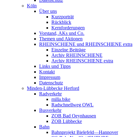
Datenschutz
Köln
Über uns
Kurzporträt
Rückblick
Kernforderungen
Vorstand, AKs und Co.
Themen und Aktionen
RHEINSCHIENE und RHEINSCHIENE extra
Einzelne Beiträge
Archiv RHEINSCHIENE
Archiv RHEINSCHIENE extra
Links und Tipps
Kontakt
Impressum
Datenschutz
Minden-Lübbecke Herford
Radverkehr
milla.bike
Radschnellweg OWL
Busverkehr
ZOB Bad Oeynhausen
ZOB Lübbecke
Bahn
Bahnprojekt Bielefeld—Hannover