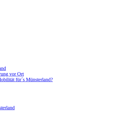
and
rung vor Ort
bilität für´s Münsterland?
terland