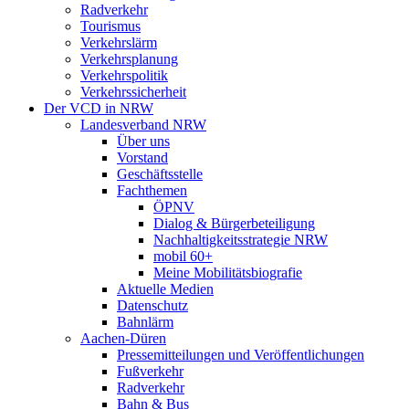
Radverkehr
Tourismus
Verkehrslärm
Verkehrsplanung
Verkehrspolitik
Verkehrssicherheit
Der VCD in NRW
Landesverband NRW
Über uns
Vorstand
Geschäftsstelle
Fachthemen
ÖPNV
Dialog & Bürgerbeteiligung
Nachhaltigkeitsstrategie NRW
mobil 60+
Meine Mobilitätsbiografie
Aktuelle Medien
Datenschutz
Bahnlärm
Aachen-Düren
Pressemitteilungen und Veröffentlichungen
Fußverkehr
Radverkehr
Bahn & Bus