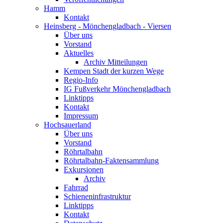
Hamm
Kontakt
Heinsberg - Mönchengladbach - Viersen
Über uns
Vorstand
Aktuelles
Archiv Mitteilungen
Kempen Stadt der kurzen Wege
Regio-Info
IG Fußverkehr Mönchengladbach
Linktipps
Kontakt
Impressum
Hochsauerland
Über uns
Vorstand
Röhrtalbahn
Röhrtalbahn-Faktensammlung
Exkursionen
Archiv
Fahrrad
Schieneninfrastruktur
Linktipps
Kontakt