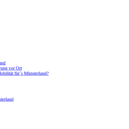
and
rung vor Ort
bilität für´s Münsterland?
terland