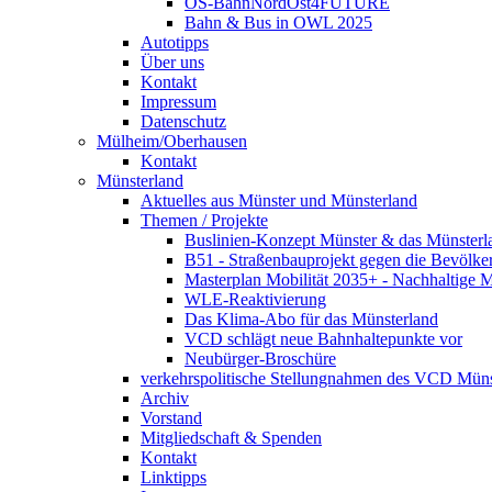
OS-BahnNordOst4FUTURE
Bahn & Bus in OWL 2025
Autotipps
Über uns
Kontakt
Impressum
Datenschutz
Mülheim/Oberhausen
Kontakt
Münsterland
Aktuelles aus Münster und Münsterland
Themen / Projekte
Buslinien-Konzept Münster & das Münsterl
B51 - Straßenbauprojekt gegen die Bevölke
Masterplan Mobilität 2035+ - Nachhaltige Mo
WLE-Reaktivierung
Das Klima-Abo für das Münsterland
VCD schlägt neue Bahnhaltepunkte vor
Neubürger-Broschüre
verkehrspolitische Stellungnahmen des VCD Müns
Archiv
Vorstand
Mitgliedschaft & Spenden
Kontakt
Linktipps