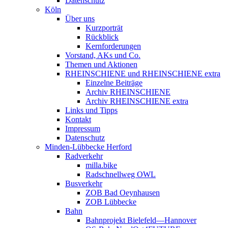
Datenschutz
Köln
Über uns
Kurzporträt
Rückblick
Kernforderungen
Vorstand, AKs und Co.
Themen und Aktionen
RHEINSCHIENE und RHEINSCHIENE extra
Einzelne Beiträge
Archiv RHEINSCHIENE
Archiv RHEINSCHIENE extra
Links und Tipps
Kontakt
Impressum
Datenschutz
Minden-Lübbecke Herford
Radverkehr
milla.bike
Radschnellweg OWL
Busverkehr
ZOB Bad Oeynhausen
ZOB Lübbecke
Bahn
Bahnprojekt Bielefeld—Hannover