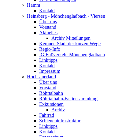
Hamm
Kontakt
Heinsberg - Mönchengladbach - Viersen
Über uns
Vorstand
Aktuelles
Archiv Mitteilungen
Kempen Stadt der kurzen Wege
Regio-Info
IG Fußverkehr Mönchengladbach
Linktipps
Kontakt
Impressum
Hochsauerland
Über uns
Vorstand
Röhrtalbahn
Röhrtalbahn-Faktensammlung
Exkursionen
Archiv
Fahrrad
Schieneninfrastruktur
Linktipps
Kontakt