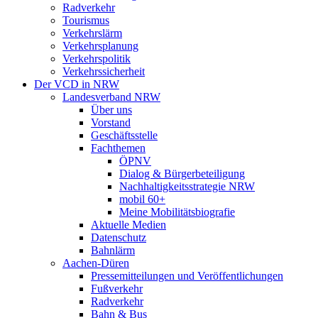
Radverkehr
Tourismus
Verkehrslärm
Verkehrsplanung
Verkehrspolitik
Verkehrssicherheit
Der VCD in NRW
Landesverband NRW
Über uns
Vorstand
Geschäftsstelle
Fachthemen
ÖPNV
Dialog & Bürgerbeteiligung
Nachhaltigkeitsstrategie NRW
mobil 60+
Meine Mobilitätsbiografie
Aktuelle Medien
Datenschutz
Bahnlärm
Aachen-Düren
Pressemitteilungen und Veröffentlichungen
Fußverkehr
Radverkehr
Bahn & Bus