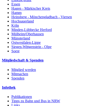
Essen
Hagen - Märkischer Kreis
Hamm
Heinsberg - Mönchengladbach - Viersen
Hochsauerland
Köln
Minden-Lübbecke Herford
Mülheim/Oberhausen
Münsterland
Ostwestfalen-Lippe
Siegen-Wittgenstein - Olpe
Soest
Mitgliedschaft & Spenden
Mitglied werden
Mitmachen
Spenden
Infothek
Publikationen
Tipps zu Bahn und Bus in NRW
Links