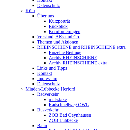
Kontakt
Datenschutz
Köln
Über uns
Kurzporträt
Rückblick
Kernforderungen
Vorstand, AKs und Co.
Themen und Aktionen
RHEINSCHIENE und RHEINSCHIENE extra
Einzelne Beiträge
Archiv RHEINSCHIENE
Archiv RHEINSCHIENE extra
Links und Tipps
Kontakt
Impressum
Datenschutz
Minden-Lübbecke Herford
Radverkehr
milla.bike
Radschnellweg OWL
Busverkehr
ZOB Bad Oeynhausen
ZOB Lübbecke
Bahn