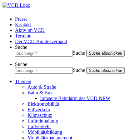
Presse
Kontakt
Aktiv im VCD
Termine
Der VCD-Bundesverband
Suche
Suche
Suche abschicken
Suche
Suche
Suche abschicken
Themen
Auto & Straße
Bahn & Bus
Infoseite Bahnlärm des VCD NRW
Elektromobilität
Fußverkehr
Klimaschutz
Luftreinhaltung
Luftverkehr
Mobilitätsbildung
Mobilitätsmanagement