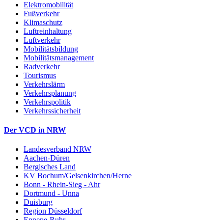
Elektromobilität
Fußverkehr
Klimaschutz
Luftreinhaltung
Luftverkehr
Mobilitätsbildung
Mobilitätsmanagement
Radverkehr
Tourismus
Verkehrslärm
Verkehrsplanung
Verkehrspolitik
Verkehrssicherheit
Der VCD in NRW
Landesverband NRW
Aachen-Düren
Bergisches Land
KV Bochum/Gelsenkirchen/Herne
Bonn - Rhein-Sieg - Ahr
Dortmund - Unna
Duisburg
Region Düsseldorf
Ennepe-Ruhr