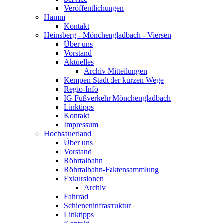
Veröffentlichungen
Hamm
Kontakt
Heinsberg - Mönchengladbach - Viersen
Über uns
Vorstand
Aktuelles
Archiv Mitteilungen
Kempen Stadt der kurzen Wege
Regio-Info
IG Fußverkehr Mönchengladbach
Linktipps
Kontakt
Impressum
Hochsauerland
Über uns
Vorstand
Röhrtalbahn
Röhrtalbahn-Faktensammlung
Exkursionen
Archiv
Fahrrad
Schieneninfrastruktur
Linktipps