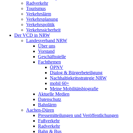
Radverkehr
Tourismus
Verkehrslärm
Verkehrsplanung
Verkehrspolitik
Verkehrssicherheit
Der VCD in NRW
Landesverband NRW
Über uns
Vorstand
Geschäftsstelle
Fachthemen
ÖPNV
Dialog & Bürgerbeteiligung
Nachhaltigkeitsstrategie NRW
mobil 60+
Meine Mobilitätsbiografie
Aktuelle Medien
Datenschutz
Bahnlärm
Aachen-Düren
Pressemitteilungen und Veröffentlichungen
Fußverkehr
Radverkehr
Bahn & Bus