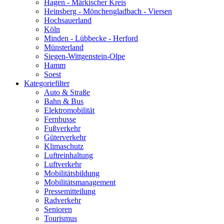
Hagen - Märkischer Kreis
Heinsberg - Mönchengladbach - Viersen
Hochsauerland
Köln
Minden - Lübbecke - Herford
Münsterland
Siegen-Wittgenstein-Olpe
Hamm
Soest
Kategoriefilter
Auto & Straße
Bahn & Bus
Elektromobilität
Fernbusse
Fußverkehr
Güterverkehr
Klimaschutz
Luftreinhaltung
Luftverkehr
Mobilitätsbildung
Mobilitätsmanagement
Pressemitteilung
Radverkehr
Senioren
Tourismus