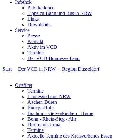
Infothek
Publikationen
Tipps zu Bahn und Bus in NRW
Links
Downloads
Service
Presse
Kontakt
Aktiv im VCD
Termine
Der VCD-Bundesverband
Start
·
Der VCD in NRW
·
Region Düsseldorf
Ortsfilter
Termine
Landesverband NRW
Aachen-Düren
Ennepe-Ruhr
Bochum - Gelsenkirchen - Herne
Bonn - Rhein-Sieg - Ahr
Dortmund-Unna
Termine
Aktuelle Termine des Kreisverbands Essen