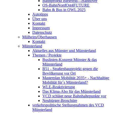
Bahnprojekt Bielefeld—Hannover
OS-BahnNordOst4FUTURE
Bahn & Bus in OWL 2025
Autotipps
Über uns
Kontakt
Impressum
Datenschutz
Mülheim/Oberhausen
Kontakt
Münsterland
Aktuelles aus Münster und Münsterland
Themen / Projekte
Buslinien-Konzept Münster & das
Münsterland
B51 - Straßenbauprojekt gegen die
Bevölkerung vor Ort
Masterplan Mobilität 2035+ - Nachhaltige
Mobilität für´s Münsterland?
WLE-Reaktivierung
Das Klima-Abo für das Münsterland
VCD schlägt neue Bahnhaltepunkte vor
Neubürger-Broschüre
verkehrspolitische Stellungnahmen des VCD
Münsterland