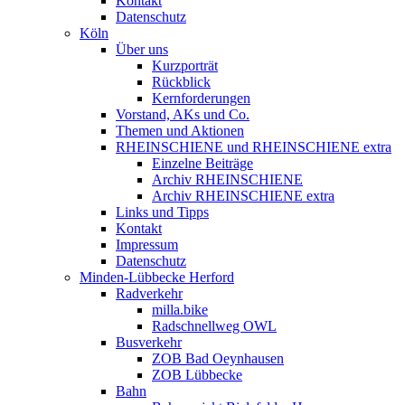
Kontakt
Datenschutz
Köln
Über uns
Kurzporträt
Rückblick
Kernforderungen
Vorstand, AKs und Co.
Themen und Aktionen
RHEINSCHIENE und RHEINSCHIENE extra
Einzelne Beiträge
Archiv RHEINSCHIENE
Archiv RHEINSCHIENE extra
Links und Tipps
Kontakt
Impressum
Datenschutz
Minden-Lübbecke Herford
Radverkehr
milla.bike
Radschnellweg OWL
Busverkehr
ZOB Bad Oeynhausen
ZOB Lübbecke
Bahn