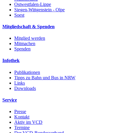
Ostwestfalen-Lippe
Siegen-Wittgenstein - Olpe
Soest
Mitgliedschaft & Spenden
Mitglied werden
Mitmachen
Spenden
Infothek
Publikationen
Tipps zu Bahn und Bus in NRW
Links
Downloads
Service
Presse
Kontakt
Aktiv im VCD
Termine
Der VCD-Bundesverband