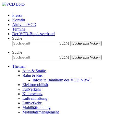
Presse
Kontakt
Aktiv im VCD
Termine
Der VCD-Bundesverband
Suche
Suche
Suche abschicken
Suche
Suche
Suche abschicken
Themen
Auto & Straße
Bahn & Bus
Infoseite Bahnlärm des VCD NRW
Elektromobilität
Fußverkehr
Klimaschutz
Luftreinhaltung
Luftverkehr
Mobilitätsbildung
Mobilitätsmanagement