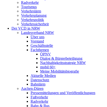
Radverkehr
Tourismus
Verkehrslärm
Verkehrsplanung
Verkehrspolitik
Verkehrssicherheit
Der VCD in NRW
Landesverband NRW
Über uns
Vorstand
Geschäftsstelle
Fachthemen
ÖPNV
Dialog & Bürgerbeteiligung
Nachhaltigkeitsstrategie NRW
mobil 60+
Meine Mobilitätsbiografie
Aktuelle Medien
Datenschutz
Bahnlärm
Aachen-Düren
Pressemitteilungen und Veröffentlichungen
Fußverkehr
Radverkehr
Bahn & Bus