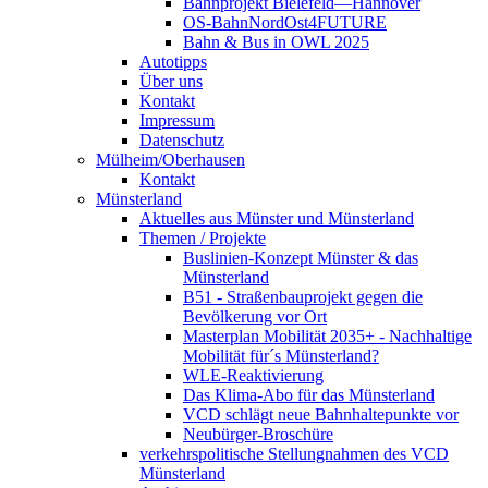
Bahnprojekt Bielefeld—Hannover
OS-BahnNordOst4FUTURE
Bahn & Bus in OWL 2025
Autotipps
Über uns
Kontakt
Impressum
Datenschutz
Mülheim/Oberhausen
Kontakt
Münsterland
Aktuelles aus Münster und Münsterland
Themen / Projekte
Buslinien-Konzept Münster & das
Münsterland
B51 - Straßenbauprojekt gegen die
Bevölkerung vor Ort
Masterplan Mobilität 2035+ - Nachhaltige
Mobilität für´s Münsterland?
WLE-Reaktivierung
Das Klima-Abo für das Münsterland
VCD schlägt neue Bahnhaltepunkte vor
Neubürger-Broschüre
verkehrspolitische Stellungnahmen des VCD
Münsterland