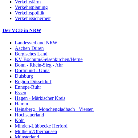
Verkehrslärm
Verkehrsplanung
Verkehrspolitik
Verkehrssicherheit
Der VCD in NRW
Landesverband NRW
Aachen-Düren
Bergisches Land
KV Bochum/Gelsenkirchen/Herne
Bonn - Rhein-Sieg - Ahr
Dortmund - Unna
Duisburg
Region Düsseldorf
Ennepe-Ruhr
Essen
Hagen - Märkischer Kreis
Hamm
Heinsberg - Mönchengladbach - Viersen
Hochsauerland
Köln
Minden-Lübbecke Herford
Mülheim/Oberhausen
Münsterland