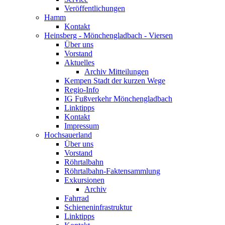
Veröffentlichungen
Hamm
Kontakt
Heinsberg - Mönchengladbach - Viersen
Über uns
Vorstand
Aktuelles
Archiv Mitteilungen
Kempen Stadt der kurzen Wege
Regio-Info
IG Fußverkehr Mönchengladbach
Linktipps
Kontakt
Impressum
Hochsauerland
Über uns
Vorstand
Röhrtalbahn
Röhrtalbahn-Faktensammlung
Exkursionen
Archiv
Fahrrad
Schieneninfrastruktur
Linktipps