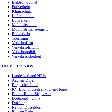
Elektromobilität
Fußverkehr
Klimaschutz
Luftreinhaltung
Luftverkehr
Mobilitätsbildung
Mobilitätsmanagement
Radverkehr
Tourismus
Verkehrslärm
Verkehrsplanung
Verkehrspolitik
Verkehrssicherheit
Der VCD in NRW
Landesverband NRW
Aachen-Düren
Bergisches Land
KV Bochum/Gelsenkirchen/Herne
Bonn - Rhein-Sieg - Ahr
Dortmund - Unna
Duisburg
Region Düsseldorf
Ennepe-Ruhr