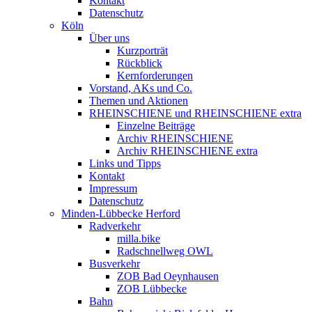
Kontakt
Datenschutz
Köln
Über uns
Kurzporträt
Rückblick
Kernforderungen
Vorstand, AKs und Co.
Themen und Aktionen
RHEINSCHIENE und RHEINSCHIENE extra
Einzelne Beiträge
Archiv RHEINSCHIENE
Archiv RHEINSCHIENE extra
Links und Tipps
Kontakt
Impressum
Datenschutz
Minden-Lübbecke Herford
Radverkehr
milla.bike
Radschnellweg OWL
Busverkehr
ZOB Bad Oeynhausen
ZOB Lübbecke
Bahn