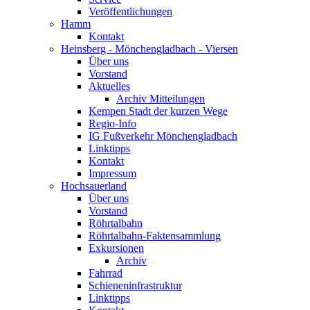
Veröffentlichungen
Hamm
Kontakt
Heinsberg - Mönchengladbach - Viersen
Über uns
Vorstand
Aktuelles
Archiv Mitteilungen
Kempen Stadt der kurzen Wege
Regio-Info
IG Fußverkehr Mönchengladbach
Linktipps
Kontakt
Impressum
Hochsauerland
Über uns
Vorstand
Röhrtalbahn
Röhrtalbahn-Faktensammlung
Exkursionen
Archiv
Fahrrad
Schieneninfrastruktur
Linktipps