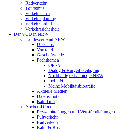
Radverkehr
Tourismus
Verkehrslärm
Verkehrsplanung
Verkehrspolitik
Verkehrssicherheit
Der VCD in NRW
Landesverband NRW
Über uns
Vorstand
Geschäftsstelle
Fachthemen
ÖPNV
Dialog & Bürgerbeteiligung
Nachhaltigkeitsstrategie NRW
mobil 60+
Meine Mobilitätsbiografie
Aktuelle Medien
Datenschutz
Bahnlärm
Aachen-Düren
Pressemitteilungen und Veröffentlichungen
Fußverkehr
Radverkehr
Bahn & Bus