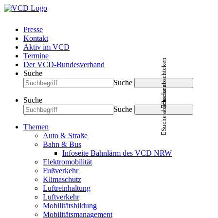
Presse
Kontakt
Aktiv im VCD
Termine
Suche abschicken
Der VCD-Bundesverband
Suche
Suche
Suche abschicken
Suche
Suche
Themen
Auto & Straße
Bahn & Bus
Infoseite Bahnlärm des VCD NRW
Elektromobilität
Fußverkehr
Klimaschutz
Luftreinhaltung
Luftverkehr
Mobilitätsbildung
Mobilitätsmanagement