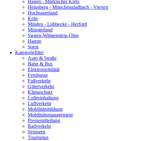
Hagen - Märkischer Kreis
Heinsberg - Mönchengladbach - Viersen
Hochsauerland
Köln
Minden - Lübbecke - Herford
Münsterland
Siegen-Wittgenstein-Olpe
Hamm
Soest
Kategoriefilter
Auto & Straße
Bahn & Bus
Elektromobilität
Fernbusse
Fußverkehr
Güterverkehr
Klimaschutz
Luftreinhaltung
Luftverkehr
Mobilitätsbildung
Mobilitätsmanagement
Pressemitteilung
Radverkehr
Senioren
Tourismus