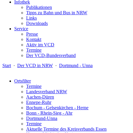
Infothek
Publikationen
Tipps zu Bahn und Bus in NRW
Links
Downloads
Service
Presse
Kontakt
Aktiv im VCD
Termine
Der VCD-Bundesverband
Start
·
Der VCD in NRW
·
Dortmund - Unna
Ortsfilter
Termine
Landesverband NRW
Aachen-Düren
Ennepe-Ruhr
Bochum - Gelsenkirchen - Herne
Bonn - Rhein-Sieg - Ahr
Dortmund-Unna
Termine
Aktuelle Termine des Kreisverbands Essen