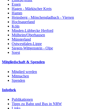
Essen
Hagen - Märkischer Kreis
Hamm
Heinsberg - Mönchengladbach - Viersen
Hochsauerland
Köln
Minden-Lübbecke Herford
Mülheim/Oberhausen
Münsterland
Ostwestfalen-Lippe
Siegen-Wittgenstein - Olpe
Soest
Mitgliedschaft & Spenden
Mitglied werden
Mitmachen
Spenden
Infothek
Publikationen
Tipps zu Bahn und Bus in NRW
Links