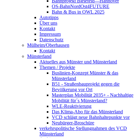
Bahnprojekt Bielefeld—Hannover
OS-BahnNordOst4FUTURE
Bahn & Bus in OWL 2025
Autotipps
Über uns
Kontakt
Impressum
Datenschutz
Mülheim/Oberhausen
Kontakt
Münsterland
Aktuelles aus Münster und Münsterland
Themen / Projekte
Buslinien-Konzept Münster & das
Münsterland
B51 - Straßenbauprojekt gegen die
Bevölkerung vor Ort
Masterplan Mobilität 2035+ - Nachhaltige
Mobilität für´s Münsterland?
WLE-Reaktivierung
Das Klima-Abo für das Münsterland
VCD schlägt neue Bahnhaltepunkte vor
Neubürger-Broschüre
verkehrspolitische Stellungnahmen des VCD
Münsterland