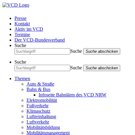
Presse
Kontakt
Aktiv im VCD
Termine
Der VCD-Bundesverband
Suche
Suche
Suche abschicken
Suche
Suche
Suche abschicken
Themen
Auto & Straße
Bahn & Bus
Infoseite Bahnlärm des VCD NRW
Elektromobilität
Fußverkehr
Klimaschutz
Luftreinhaltung
Luftverkehr
Mobilitätsbildung
Mobilitätsmanagement