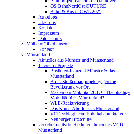
Bahnprojekt Bielefeld—Hannover
OS-BahnNordOst4FUTURE
Bahn & Bus in OWL 2025
Autotipps
Über uns
Kontakt
Impressum
Datenschutz
Mülheim/Oberhausen
Kontakt
Münsterland
Aktuelles aus Münster und Münsterland
Themen / Projekte
Buslinien-Konzept Münster & das
Münsterland
B51 - Straßenbauprojekt gegen die
Bevölkerung vor Ort
Masterplan Mobilität 2035+ - Nachhaltige
Mobilität für´s Münsterland?
WLE-Reaktivierung
Das Klima-Abo für das Münsterland
VCD schlägt neue Bahnhaltepunkte vor
Neubürger-Broschüre
verkehrspolitische Stellungnahmen des VCD
Münsterland