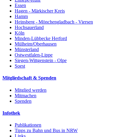
Essen
Hagen - Märkischer Kreis
Hamm
Heinsberg - Mönchengladbach - Viersen
Hochsauerland
Köln
Minden-Lübbecke Herford
Mülheim/Oberhausen
Münsterland
Ostwestfalen-Lippe
Siegen-Wittgenstein - Olpe
Soest
Mitgliedschaft & Spenden
Mitglied werden
Mitmachen
Spenden
Infothek
Publikationen
Tipps zu Bahn und Bus in NRW
Links