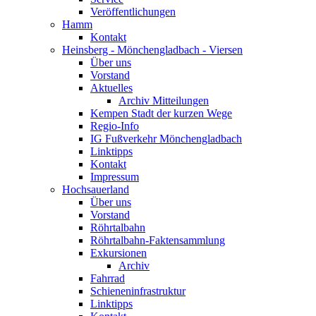
Veröffentlichungen
Hamm
Kontakt
Heinsberg - Mönchengladbach - Viersen
Über uns
Vorstand
Aktuelles
Archiv Mitteilungen
Kempen Stadt der kurzen Wege
Regio-Info
IG Fußverkehr Mönchengladbach
Linktipps
Kontakt
Impressum
Hochsauerland
Über uns
Vorstand
Röhrtalbahn
Röhrtalbahn-Faktensammlung
Exkursionen
Archiv
Fahrrad
Schieneninfrastruktur
Linktipps