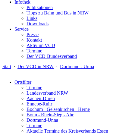
Infothek
Publikationen
Tipps zu Bahn und Bus in NRW
Links
Downloads
Service
Presse
Kontakt
Aktiv im VCD
Termine
Der VCD-Bundesverband
Start
·
Der VCD in NRW
·
Dortmund - Unna
Ortsfilter
Termine
Landesverband NRW
Aachen-Düren
Ennepe-Ruhr
Bochum - Gelsenkirchen - Herne
Bonn - Rhein-Sieg - Ahr
Dortmund-Unna
Termine
Aktuelle Termine des Kreisverbands Essen