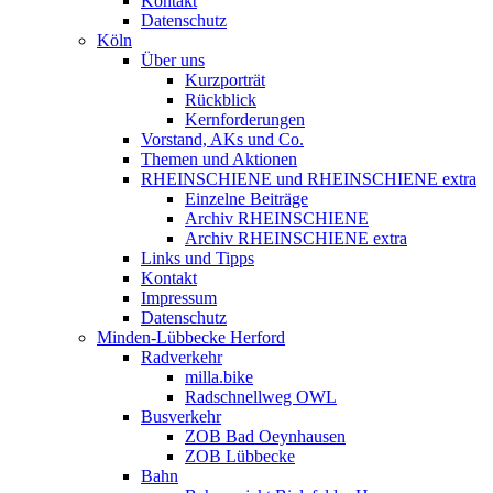
Kontakt
Datenschutz
Köln
Über uns
Kurzporträt
Rückblick
Kernforderungen
Vorstand, AKs und Co.
Themen und Aktionen
RHEINSCHIENE und RHEINSCHIENE extra
Einzelne Beiträge
Archiv RHEINSCHIENE
Archiv RHEINSCHIENE extra
Links und Tipps
Kontakt
Impressum
Datenschutz
Minden-Lübbecke Herford
Radverkehr
milla.bike
Radschnellweg OWL
Busverkehr
ZOB Bad Oeynhausen
ZOB Lübbecke
Bahn