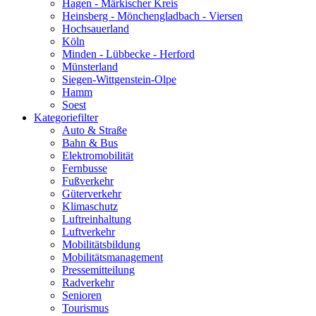
Hagen - Märkischer Kreis
Heinsberg - Mönchengladbach - Viersen
Hochsauerland
Köln
Minden - Lübbecke - Herford
Münsterland
Siegen-Wittgenstein-Olpe
Hamm
Soest
Kategoriefilter
Auto & Straße
Bahn & Bus
Elektromobilität
Fernbusse
Fußverkehr
Güterverkehr
Klimaschutz
Luftreinhaltung
Luftverkehr
Mobilitätsbildung
Mobilitätsmanagement
Pressemitteilung
Radverkehr
Senioren
Tourismus