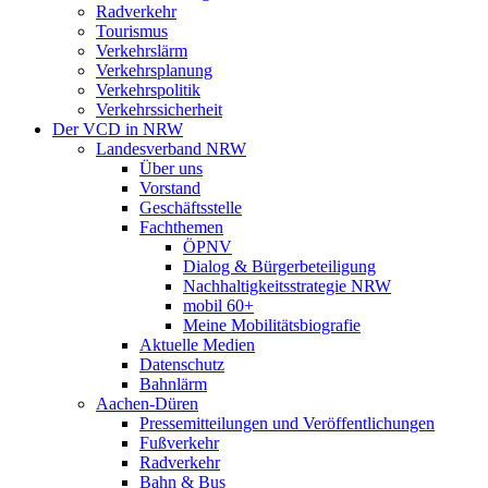
Radverkehr
Tourismus
Verkehrslärm
Verkehrsplanung
Verkehrspolitik
Verkehrssicherheit
Der VCD in NRW
Landesverband NRW
Über uns
Vorstand
Geschäftsstelle
Fachthemen
ÖPNV
Dialog & Bürgerbeteiligung
Nachhaltigkeitsstrategie NRW
mobil 60+
Meine Mobilitätsbiografie
Aktuelle Medien
Datenschutz
Bahnlärm
Aachen-Düren
Pressemitteilungen und Veröffentlichungen
Fußverkehr
Radverkehr
Bahn & Bus