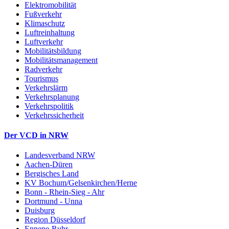
Elektromobilität
Fußverkehr
Klimaschutz
Luftreinhaltung
Luftverkehr
Mobilitätsbildung
Mobilitätsmanagement
Radverkehr
Tourismus
Verkehrslärm
Verkehrsplanung
Verkehrspolitik
Verkehrssicherheit
Der VCD in NRW
Landesverband NRW
Aachen-Düren
Bergisches Land
KV Bochum/Gelsenkirchen/Herne
Bonn - Rhein-Sieg - Ahr
Dortmund - Unna
Duisburg
Region Düsseldorf
Ennepe-Ruhr