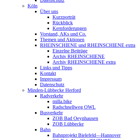
Datenschutz
Köln
Über uns
Kurzporträt
Rückblick
Kernforderungen
Vorstand, AKs und Co.
Themen und Aktionen
RHEINSCHIENE und RHEINSCHIENE extra
Einzelne Beiträge
Archiv RHEINSCHIENE
Archiv RHEINSCHIENE extra
Links und Tipps
Kontakt
Impressum
Datenschutz
Minden-Lübbecke Herford
Radverkehr
milla.bike
Radschnellweg OWL
Busverkehr
ZOB Bad Oeynhausen
ZOB Lübbecke
Bahn
Bahnprojekt Bielefeld—Hannover