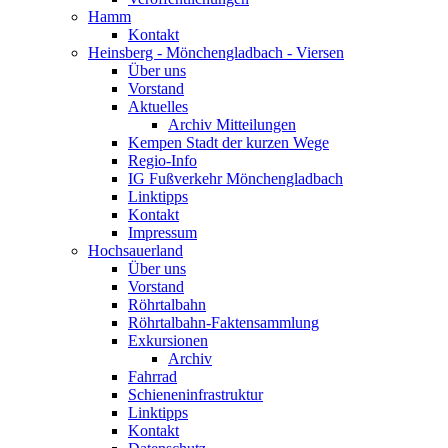
Hamm
Kontakt
Heinsberg - Mönchengladbach - Viersen
Über uns
Vorstand
Aktuelles
Archiv Mitteilungen
Kempen Stadt der kurzen Wege
Regio-Info
IG Fußverkehr Mönchengladbach
Linktipps
Kontakt
Impressum
Hochsauerland
Über uns
Vorstand
Röhrtalbahn
Röhrtalbahn-Faktensammlung
Exkursionen
Archiv
Fahrrad
Schieneninfrastruktur
Linktipps
Kontakt