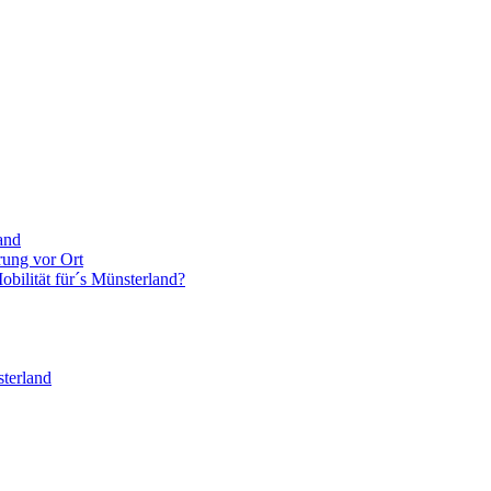
and
rung vor Ort
bilität für´s Münsterland?
terland