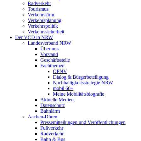
Radverkehr
Tourismus
Verkehrslärm
Verkehrsplanung
Verkehrspolitik
Verkehrssicherheit
Der VCD in NRW
Landesverband NRW
Über uns
Vorstand
Geschäftsstelle
Fachthemen
ÖPNV
Dialog & Bürgerbeteiligung
Nachhaltigkeitsstrategie NRW
mobil 60+
Meine Mobilitätsbiografie
Aktuelle Medien
Datenschutz
Bahnlärm
Aachen-Düren
Pressemitteilungen und Veröffentlichungen
Fußverkehr
Radverkehr
Bahn & Bus