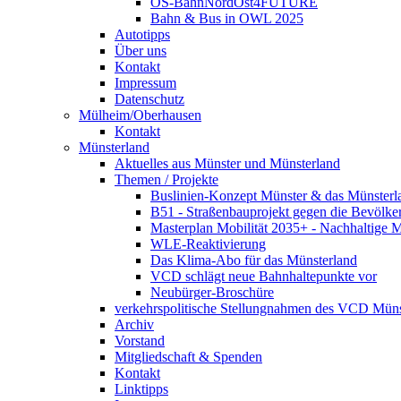
OS-BahnNordOst4FUTURE
Bahn & Bus in OWL 2025
Autotipps
Über uns
Kontakt
Impressum
Datenschutz
Mülheim/Oberhausen
Kontakt
Münsterland
Aktuelles aus Münster und Münsterland
Themen / Projekte
Buslinien-Konzept Münster & das Münsterl
B51 - Straßenbauprojekt gegen die Bevölke
Masterplan Mobilität 2035+ - Nachhaltige Mo
WLE-Reaktivierung
Das Klima-Abo für das Münsterland
VCD schlägt neue Bahnhaltepunkte vor
Neubürger-Broschüre
verkehrspolitische Stellungnahmen des VCD Müns
Archiv
Vorstand
Mitgliedschaft & Spenden
Kontakt
Linktipps