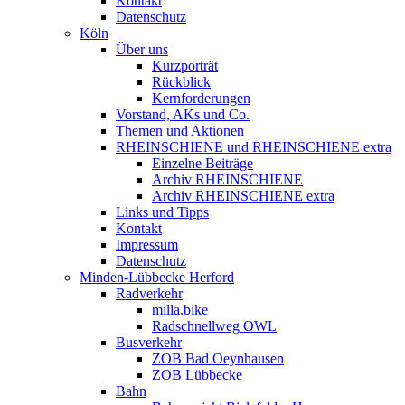
Kontakt
Datenschutz
Köln
Über uns
Kurzporträt
Rückblick
Kernforderungen
Vorstand, AKs und Co.
Themen und Aktionen
RHEINSCHIENE und RHEINSCHIENE extra
Einzelne Beiträge
Archiv RHEINSCHIENE
Archiv RHEINSCHIENE extra
Links und Tipps
Kontakt
Impressum
Datenschutz
Minden-Lübbecke Herford
Radverkehr
milla.bike
Radschnellweg OWL
Busverkehr
ZOB Bad Oeynhausen
ZOB Lübbecke
Bahn