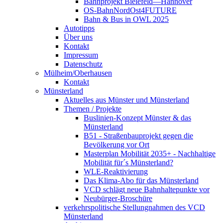
Bahnprojekt Bielefeld—Hannover
OS-BahnNordOst4FUTURE
Bahn & Bus in OWL 2025
Autotipps
Über uns
Kontakt
Impressum
Datenschutz
Mülheim/Oberhausen
Kontakt
Münsterland
Aktuelles aus Münster und Münsterland
Themen / Projekte
Buslinien-Konzept Münster & das
Münsterland
B51 - Straßenbauprojekt gegen die
Bevölkerung vor Ort
Masterplan Mobilität 2035+ - Nachhaltige
Mobilität für´s Münsterland?
WLE-Reaktivierung
Das Klima-Abo für das Münsterland
VCD schlägt neue Bahnhaltepunkte vor
Neubürger-Broschüre
verkehrspolitische Stellungnahmen des VCD
Münsterland