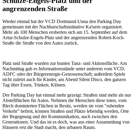
Schulze-Engels-Platz und der
angrenzenden Straße
Wieder einmal hat der VCD Dortmund-Unna den Parking Day
gemeinsam mit der Nachbarschaftsinitiative Ka!sern organisiert.
Mehr als 100 Menschen eroberten sich am 15. September auf dem
Artur-Schulze-Engels-Platz und der angrenzenden Robert-Koch-
Straße die Straße von den Autos zurück.
Platz und Straße wurden zur bunten Tanz- und Aktionsfläche. Am
Nachmittag gab es Informationsstände unter anderem vom VCD,
ADFC oder der Bürgerenergie-Genossenschaft; außerdem Spiele
nicht zuletzt auch für Kinder, am Abend Silent Disco, den ganzen
Tag über Essen, Trinken, Klönen.
Der Parking Day hat einmal mehr gezeigt: Straßen sind mehr als nur
Abstellflächen für Autos. Nehmen die Menschen diese toten, vom
Blech dominierten Flächen in Besitz, werden sie vom "ruhenden
Verkehr” befreit, können Straßen und Plätze lebendig werden, Orte
der Begegnung und der Kommunikation, auch zwischen den
Generationen. Und das ist es doch, was aus einer Ansammlung von
Häusern erst die Stadt macht, den urbanen Raum.