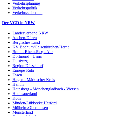
Verkehrsplanung
Verkehrspolitik
Verkehrssicherheit
Der VCD in NRW
Landesverband NRW
Aachen-Düren
Bergisches Land
KV Bochum/Gelsenkirchen/Herne
Bonn - Rhein-Sieg - Ahr
Dortmund - Unna
Duisburg
Region Düsseldorf
Ennepe-Ruhr
Essen
Hagen - Märkischer Kreis
Hamm
Heinsberg - Mönchengladbach - Viersen
Hochsauerland
Köln
Minden-Lübbecke Herford
Mülheim/Oberhausen
Münsterland