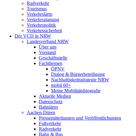
Radverkehr
Tourismus
Verkehrslärm
Verkehrsplanung
Verkehrspolitik
Verkehrssicherheit
Der VCD in NRW
Landesverband NRW
Über uns
Vorstand
Geschäftsstelle
Fachthemen
ÖPNV
Dialog & Bürgerbeteiligung
Nachhaltigkeitsstrategie NRW
mobil 60+
Meine Mobilitätsbiografie
Aktuelle Medien
Datenschutz
Bahnlärm
Aachen-Düren
Pressemitteilungen und Veröffentlichungen
Fußverkehr
Radverkehr
Bahn & Bus