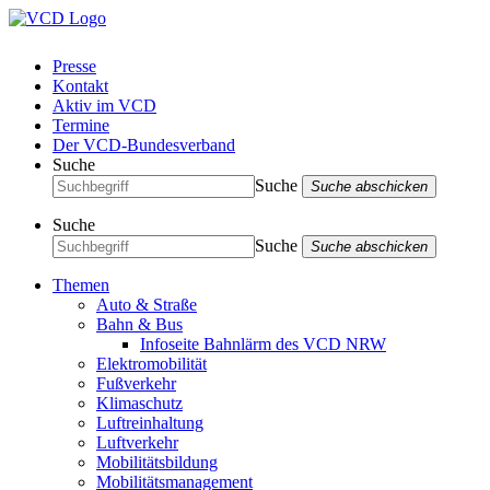
Presse
Kontakt
Aktiv im VCD
Termine
Der VCD-Bundesverband
Suche
Suche
Suche abschicken
Suche
Suche
Suche abschicken
Themen
Auto & Straße
Bahn & Bus
Infoseite Bahnlärm des VCD NRW
Elektromobilität
Fußverkehr
Klimaschutz
Luftreinhaltung
Luftverkehr
Mobilitätsbildung
Mobilitätsmanagement