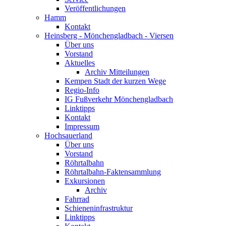
Veröffentlichungen
Hamm
Kontakt
Heinsberg - Mönchengladbach - Viersen
Über uns
Vorstand
Aktuelles
Archiv Mitteilungen
Kempen Stadt der kurzen Wege
Regio-Info
IG Fußverkehr Mönchengladbach
Linktipps
Kontakt
Impressum
Hochsauerland
Über uns
Vorstand
Röhrtalbahn
Röhrtalbahn-Faktensammlung
Exkursionen
Archiv
Fahrrad
Schieneninfrastruktur
Linktipps