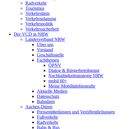
Radverkehr
Tourismus
Verkehrslärm
Verkehrsplanung
Verkehrspolitik
Verkehrssicherheit
Der VCD in NRW
Landesverband NRW
Über uns
Vorstand
Geschäftsstelle
Fachthemen
ÖPNV
Dialog & Bürgerbeteiligung
Nachhaltigkeitsstrategie NRW
mobil 60+
Meine Mobilitätsbiografie
Aktuelle Medien
Datenschutz
Bahnlärm
Aachen-Düren
Pressemitteilungen und Veröffentlichungen
Fußverkehr
Radverkehr
Bahn & Bus