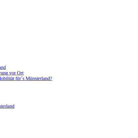
and
rung vor Ort
bilität für´s Münsterland?
terland