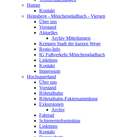
Hamm
Kontakt
Heinsberg - Mönchengladbach - Viersen
Über uns
Vorstand
Aktuelles
Archiv Mitteilungen
Kempen Stadt der kurzen Wege
Regio-Info
IG Fußverkehr Mönchengladbach
Linktipps
Kontakt
Impressum
Hochsauerland
Über uns
Vorstand
Röhrtalbahn
Röhrtalbahn-Faktensammlung
Exkursionen
Archiv
Fahrrad
Schieneninfrastruktur
Linktipps
Kontakt