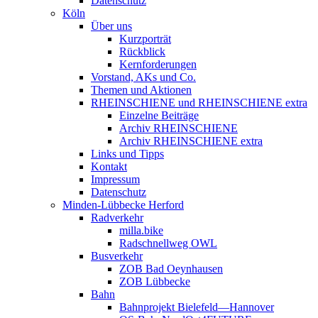
Datenschutz
Köln
Über uns
Kurzporträt
Rückblick
Kernforderungen
Vorstand, AKs und Co.
Themen und Aktionen
RHEINSCHIENE und RHEINSCHIENE extra
Einzelne Beiträge
Archiv RHEINSCHIENE
Archiv RHEINSCHIENE extra
Links und Tipps
Kontakt
Impressum
Datenschutz
Minden-Lübbecke Herford
Radverkehr
milla.bike
Radschnellweg OWL
Busverkehr
ZOB Bad Oeynhausen
ZOB Lübbecke
Bahn
Bahnprojekt Bielefeld—Hannover