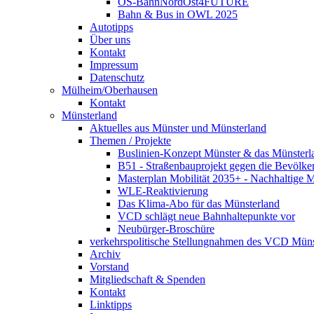
OS-BahnNordOst4FUTURE
Bahn & Bus in OWL 2025
Autotipps
Über uns
Kontakt
Impressum
Datenschutz
Mülheim/Oberhausen
Kontakt
Münsterland
Aktuelles aus Münster und Münsterland
Themen / Projekte
Buslinien-Konzept Münster & das Münsterl
B51 - Straßenbauprojekt gegen die Bevölke
Masterplan Mobilität 2035+ - Nachhaltige Mo
WLE-Reaktivierung
Das Klima-Abo für das Münsterland
VCD schlägt neue Bahnhaltepunkte vor
Neubürger-Broschüre
verkehrspolitische Stellungnahmen des VCD Müns
Archiv
Vorstand
Mitgliedschaft & Spenden
Kontakt
Linktipps