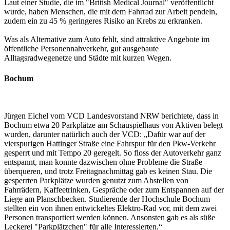
Laut einer Studie, die im "British Medical Journal" veröffentlicht
wurde, haben Menschen, die mit dem Fahrrad zur Arbeit pendeln,
zudem ein zu 45 % geringeres Risiko an Krebs zu erkranken.
Was als Alternative zum Auto fehlt, sind attraktive Angebote im
öffentliche Personennahverkehr, gut ausgebaute
Alltagsradwegenetze und Städte mit kurzen Wegen.
Bochum
Jürgen Eichel vom VCD Landesvorstand NRW berichtete, dass in
Bochum etwa 20 Parkplätze am Schauspielhaus von Aktiven belegt
wurden, darunter natürlich auch der VCD: „Dafür war auf der
vierspurigen Hattinger Straße eine Fahrspur für den Pkw-Verkehr
gesperrt und mit Tempo 20 geregelt. So floss der Autoverkehr ganz
entspannt, man konnte dazwischen ohne Probleme die Straße
überqueren, und trotz Freitagnachmittag gab es keinen Stau. Die
gesperrten Parkplätze wurden genutzt zum Abstellen von
Fahrrädern, Kaffeetrinken, Gespräche oder zum Entspannen auf der
Liege am Planschbecken. Studierende der Hochschule Bochum
stellten ein von ihnen entwickeltes Elektro-Rad vor, mit dem zwei
Personen transportiert werden können. Ansonsten gab es als süße
Leckerei "Parkplätzchen" für alle Interessierten.“