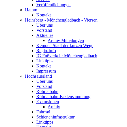
Veröffentlichungen
Hamm
Kontakt
Heinsberg - Mönchengladbach - Viersen
Über uns
Vorstand
Aktuelles
Archiv Mitteilungen
Kempen Stadt der kurzen Wege
Regio-Info
IG Fußverkehr Mönchengladbach
Linktipps
Kontakt
Impressum
Hochsauerland
Über uns
Vorstand
Röhrtalbahn
Röhrtalbahn-Faktensammlung
Exkursionen
Archiv
Fahrrad
Schieneninfrastruktur
Linktipps