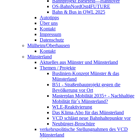
Bahnprojekt Bielefeld—Hannover
OS-BahnNordOst4FUTURE
Bahn & Bus in OWL 2025
Autotipps
Über uns
Kontakt
Impressum
Datenschutz
Mülheim/Oberhausen
Kontakt
Münsterland
Aktuelles aus Münster und Münsterland
Themen / Projekte
Buslinien-Konzept Münster & das
Münsterland
B51 - Straßenbauprojekt gegen die
Bevölkerung vor Ort
Masterplan Mobilität 2035+ - Nachhaltige
Mobilität für´s Münsterland?
WLE-Reaktivierung
Das Klima-Abo für das Münsterland
VCD schlägt neue Bahnhaltepunkte vor
Neubürger-Broschüre
verkehrspolitische Stellungnahmen des VCD
Münsterland