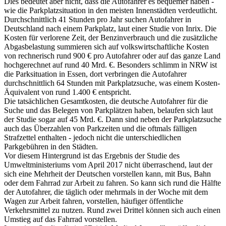
Dies bedeutet aber nicht, dass die Autofahrer es bequemer haben -
wie die Parkplatzsituation in den meisten Innenstädten verdeutlicht.
Durchschnittlich 41 Stunden pro Jahr suchen Autofahrer in
Deutschland nach einem Parkplatz, laut einer Studie von Inrix. Die
Kosten für verlorene Zeit, der Benzinverbrauch und die zusätzliche
Abgasbelastung summieren sich auf volkswirtschaftliche Kosten
von rechnerisch rund 900 € pro Autofahrer oder auf das ganze Land
hochgerechnet auf rund 40 Mrd. €. Besonders schlimm in NRW ist
die Parksituation in Essen, dort verbringen die Autofahrer
durchschnittlich 64 Stunden mit Parkplatzsuche, was einem Kosten-
Äquivalent von rund 1.400 € entspricht.
Die tatsächlichen Gesamtkosten, die deutsche Autofahrer für die
Suche und das Belegen von Parkplätzen haben, belaufen sich laut
der Studie sogar auf 45 Mrd. €. Dann sind neben der Parkplatzsuche
auch das Überzahlen von Parkzeiten und die oftmals fälligen
Strafzettel enthalten - jedoch nicht die unterschiedlichen
Parkgebühren in den Städten.
Vor diesem Hintergrund ist das Ergebnis der Studie des
Umweltministeriums vom April 2017 nicht überraschend, laut der
sich eine Mehrheit der Deutschen vorstellen kann, mit Bus, Bahn
oder dem Fahrrad zur Arbeit zu fahren. So kann sich rund die Hälfte
der Autofahrer, die täglich oder mehrmals in der Woche mit dem
Wagen zur Arbeit fahren, vorstellen, häufiger öffentliche
Verkehrsmittel zu nutzen. Rund zwei Drittel können sich auch einen
Umstieg auf das Fahrrad vorstellen.