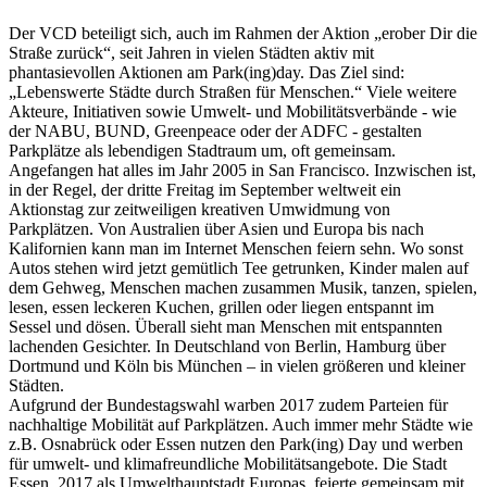
Der VCD beteiligt sich, auch im Rahmen der Aktion „erober Dir die
Straße zurück“, seit Jahren in vielen Städten aktiv mit
phantasievollen Aktionen am Park(ing)day. Das Ziel sind:
„Lebenswerte Städte durch Straßen für Menschen.“ Viele weitere
Akteure, Initiativen sowie Umwelt- und Mobilitätsverbände - wie
der NABU, BUND, Greenpeace oder der ADFC - gestalten
Parkplätze als lebendigen Stadtraum um, oft gemeinsam.
Angefangen hat alles im Jahr 2005 in San Francisco. Inzwischen ist,
in der Regel, der dritte Freitag im September weltweit ein
Aktionstag zur zeitweiligen kreativen Umwidmung von
Parkplätzen. Von Australien über Asien und Europa bis nach
Kalifornien kann man im Internet Menschen feiern sehn. Wo sonst
Autos stehen wird jetzt gemütlich Tee getrunken, Kinder malen auf
dem Gehweg, Menschen machen zusammen Musik, tanzen, spielen,
lesen, essen leckeren Kuchen, grillen oder liegen entspannt im
Sessel und dösen. Überall sieht man Menschen mit entspannten
lachenden Gesichter. In Deutschland von Berlin, Hamburg über
Dortmund und Köln bis München – in vielen größeren und kleiner
Städten.
Aufgrund der Bundestagswahl warben 2017 zudem Parteien für
nachhaltige Mobilität auf Parkplätzen. Auch immer mehr Städte wie
z.B. Osnabrück oder Essen nutzen den Park(ing) Day und werben
für umwelt- und klimafreundliche Mobilitätsangebote. Die Stadt
Essen, 2017 als Umwelthauptstadt Europas, feierte gemeinsam mit