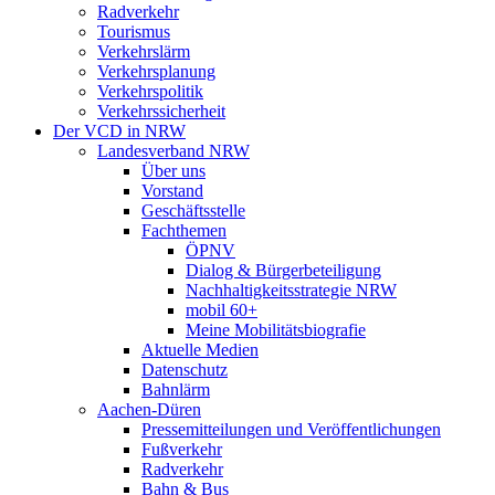
Radverkehr
Tourismus
Verkehrslärm
Verkehrsplanung
Verkehrspolitik
Verkehrssicherheit
Der VCD in NRW
Landesverband NRW
Über uns
Vorstand
Geschäftsstelle
Fachthemen
ÖPNV
Dialog & Bürgerbeteiligung
Nachhaltigkeitsstrategie NRW
mobil 60+
Meine Mobilitätsbiografie
Aktuelle Medien
Datenschutz
Bahnlärm
Aachen-Düren
Pressemitteilungen und Veröffentlichungen
Fußverkehr
Radverkehr
Bahn & Bus