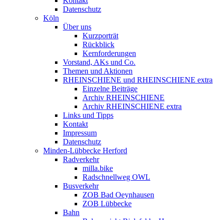
Kontakt
Datenschutz
Köln
Über uns
Kurzporträt
Rückblick
Kernforderungen
Vorstand, AKs und Co.
Themen und Aktionen
RHEINSCHIENE und RHEINSCHIENE extra
Einzelne Beiträge
Archiv RHEINSCHIENE
Archiv RHEINSCHIENE extra
Links und Tipps
Kontakt
Impressum
Datenschutz
Minden-Lübbecke Herford
Radverkehr
milla.bike
Radschnellweg OWL
Busverkehr
ZOB Bad Oeynhausen
ZOB Lübbecke
Bahn