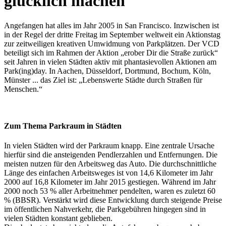
glücklich machen
Angefangen hat alles im Jahr 2005 in San Francisco. Inzwischen ist
in der Regel der dritte Freitag im September weltweit ein Aktionstag
zur zeitweiligen kreativen Umwidmung von Parkplätzen. Der VCD
beteiligt sich im Rahmen der Aktion „erober Dir die Straße zurück“
seit Jahren in vielen Städten aktiv mit phantasievollen Aktionen am
Park(ing)day. In Aachen, Düsseldorf, Dortmund, Bochum, Köln,
Münster ... das Ziel ist: „Lebenswerte Städte durch Straßen für
Menschen.“
Zum Thema Parkraum in Städten
In vielen Städten wird der Parkraum knapp. Eine zentrale Ursache
hierfür sind die ansteigenden Pendlerzahlen und Entfernungen. Die
meisten nutzen für den Arbeitsweg das Auto. Die durchschnittliche
Länge des einfachen Arbeitsweges ist von 14,6 Kilometer im Jahr
2000 auf 16,8 Kilometer im Jahr 2015 gestiegen. Während im Jahr
2000 noch 53 % aller Arbeitnehmer pendelten, waren es zuletzt 60
% (BBSR). Verstärkt wird diese Entwicklung durch steigende Preise
im öffentlichen Nahverkehr, die Parkgebühren hingegen sind in
vielen Städten konstant geblieben.