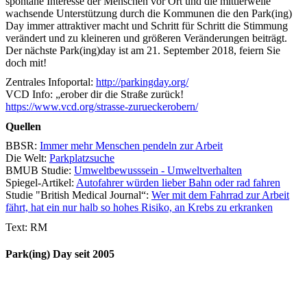
spontane Interesse der Menschen vor Ort und die mittlerweile
wachsende Unterstützung durch die Kommunen die den Park(ing)
Day immer attraktiver macht und Schritt für Schritt die Stimmung
verändert und zu kleineren und größeren Veränderungen beiträgt.
Der nächste Park(ing)day ist am 21. September 2018, feiern Sie
doch mit!
Zentrales Infoportal:
http://parkingday.org/
VCD Info: „erober dir die Straße zurück!
https://www.vcd.org/strasse-zurueckerobern/
Quellen
BBSR:
Immer mehr Menschen pendeln zur Arbeit
Die Welt:
Parkplatzsuche
BMUB Studie:
Umweltbewusssein - Umweltverhalten
Spiegel-Artikel:
Autofahrer würden lieber Bahn oder rad fahren
Studie "British Medical Journal“:
Wer mit dem Fahrrad zur Arbeit
fährt, hat ein nur halb so hohes Risiko, an Krebs zu erkranken
Text: RM
Park(ing) Day seit 2005