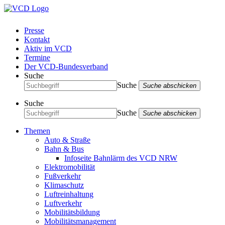
Presse
Kontakt
Aktiv im VCD
Termine
Der VCD-Bundesverband
Suche
Suche
Suche abschicken
Suche
Suche
Suche abschicken
Themen
Auto & Straße
Bahn & Bus
Infoseite Bahnlärm des VCD NRW
Elektromobilität
Fußverkehr
Klimaschutz
Luftreinhaltung
Luftverkehr
Mobilitätsbildung
Mobilitätsmanagement