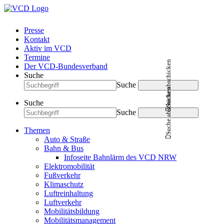
Presse
Kontakt
Aktiv im VCD
Termine
Suche abschicken
Der VCD-Bundesverband
Suche
Suche
Suche abschicken
Suche
Suche
Themen
Auto & Straße
Bahn & Bus
Infoseite Bahnlärm des VCD NRW
Elektromobilität
Fußverkehr
Klimaschutz
Luftreinhaltung
Luftverkehr
Mobilitätsbildung
Mobilitätsmanagement