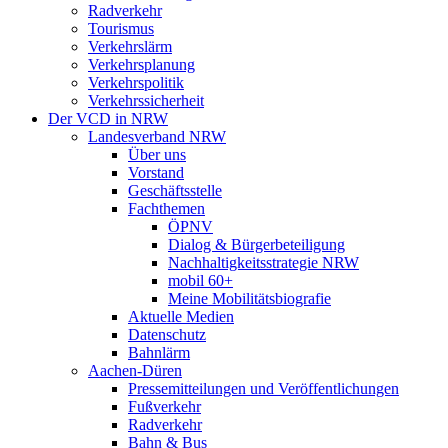
Radverkehr
Tourismus
Verkehrslärm
Verkehrsplanung
Verkehrspolitik
Verkehrssicherheit
Der VCD in NRW
Landesverband NRW
Über uns
Vorstand
Geschäftsstelle
Fachthemen
ÖPNV
Dialog & Bürgerbeteiligung
Nachhaltigkeitsstrategie NRW
mobil 60+
Meine Mobilitätsbiografie
Aktuelle Medien
Datenschutz
Bahnlärm
Aachen-Düren
Pressemitteilungen und Veröffentlichungen
Fußverkehr
Radverkehr
Bahn & Bus