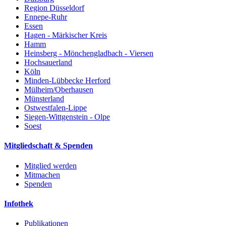
Region Düsseldorf
Ennepe-Ruhr
Essen
Hagen - Märkischer Kreis
Hamm
Heinsberg - Mönchengladbach - Viersen
Hochsauerland
Köln
Minden-Lübbecke Herford
Mülheim/Oberhausen
Münsterland
Ostwestfalen-Lippe
Siegen-Wittgenstein - Olpe
Soest
Mitgliedschaft & Spenden
Mitglied werden
Mitmachen
Spenden
Infothek
Publikationen