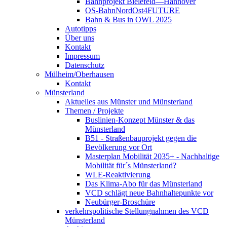
Bahnprojekt Bielefeld—Hannover
OS-BahnNordOst4FUTURE
Bahn & Bus in OWL 2025
Autotipps
Über uns
Kontakt
Impressum
Datenschutz
Mülheim/Oberhausen
Kontakt
Münsterland
Aktuelles aus Münster und Münsterland
Themen / Projekte
Buslinien-Konzept Münster & das
Münsterland
B51 - Straßenbauprojekt gegen die
Bevölkerung vor Ort
Masterplan Mobilität 2035+ - Nachhaltige
Mobilität für´s Münsterland?
WLE-Reaktivierung
Das Klima-Abo für das Münsterland
VCD schlägt neue Bahnhaltepunkte vor
Neubürger-Broschüre
verkehrspolitische Stellungnahmen des VCD
Münsterland