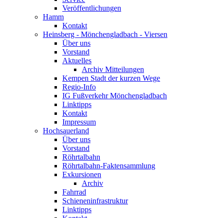
Veröffentlichungen
Hamm
Kontakt
Heinsberg - Mönchengladbach - Viersen
Über uns
Vorstand
Aktuelles
Archiv Mitteilungen
Kempen Stadt der kurzen Wege
Regio-Info
IG Fußverkehr Mönchengladbach
Linktipps
Kontakt
Impressum
Hochsauerland
Über uns
Vorstand
Röhrtalbahn
Röhrtalbahn-Faktensammlung
Exkursionen
Archiv
Fahrrad
Schieneninfrastruktur
Linktipps