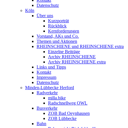
Kontakt
Datenschutz
Köln
Über uns
Kurzporträt
Rückblick
Kernforderungen
Vorstand, AKs und Co.
Themen und Aktionen
RHEINSCHIENE und RHEINSCHIENE extra
Einzelne Beiträge
Archiv RHEINSCHIENE
Archiv RHEINSCHIENE extra
Links und Tipps
Kontakt
Impressum
Datenschutz
Minden-Lübbecke Herford
Radverkehr
milla.bike
Radschnellweg OWL
Busverkehr
ZOB Bad Oeynhausen
ZOB Lübbecke
Bahn