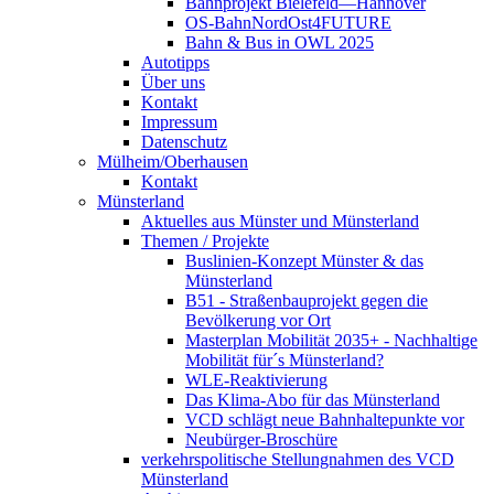
Bahnprojekt Bielefeld—Hannover
OS-BahnNordOst4FUTURE
Bahn & Bus in OWL 2025
Autotipps
Über uns
Kontakt
Impressum
Datenschutz
Mülheim/Oberhausen
Kontakt
Münsterland
Aktuelles aus Münster und Münsterland
Themen / Projekte
Buslinien-Konzept Münster & das
Münsterland
B51 - Straßenbauprojekt gegen die
Bevölkerung vor Ort
Masterplan Mobilität 2035+ - Nachhaltige
Mobilität für´s Münsterland?
WLE-Reaktivierung
Das Klima-Abo für das Münsterland
VCD schlägt neue Bahnhaltepunkte vor
Neubürger-Broschüre
verkehrspolitische Stellungnahmen des VCD
Münsterland