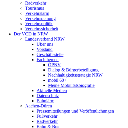
Radverkehr
Tourismus
Verkehrslärm
Verkehrsplanung
Verkehrspolitik
Verkehrssicherheit
Der VCD in NRW
Landesverband NRW
Über uns
Vorstand
Geschäftsstelle
Fachthemen
ÖPNV
Dialog & Bürgerbeteiligung
Nachhaltigkeitsstrategie NRW
mobil 60+
Meine Mobilitätsbiografie
Aktuelle Medien
Datenschutz
Bahnlärm
Aachen-Düren
Pressemitteilungen und Veröffentlichungen
Fußverkehr
Radverkehr
Bahn & Bus