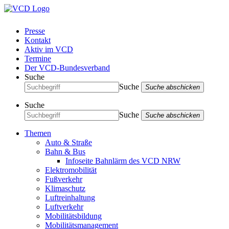
Presse
Kontakt
Aktiv im VCD
Termine
Der VCD-Bundesverband
Suche
Suche
Suche abschicken
Suche
Suche
Suche abschicken
Themen
Auto & Straße
Bahn & Bus
Infoseite Bahnlärm des VCD NRW
Elektromobilität
Fußverkehr
Klimaschutz
Luftreinhaltung
Luftverkehr
Mobilitätsbildung
Mobilitätsmanagement