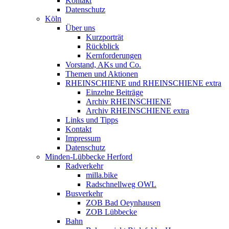
Kontakt
Datenschutz
Köln
Über uns
Kurzporträt
Rückblick
Kernforderungen
Vorstand, AKs und Co.
Themen und Aktionen
RHEINSCHIENE und RHEINSCHIENE extra
Einzelne Beiträge
Archiv RHEINSCHIENE
Archiv RHEINSCHIENE extra
Links und Tipps
Kontakt
Impressum
Datenschutz
Minden-Lübbecke Herford
Radverkehr
milla.bike
Radschnellweg OWL
Busverkehr
ZOB Bad Oeynhausen
ZOB Lübbecke
Bahn