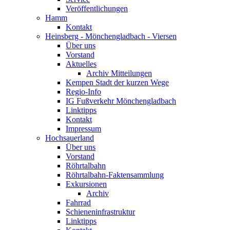
Veröffentlichungen
Hamm
Kontakt
Heinsberg - Mönchengladbach - Viersen
Über uns
Vorstand
Aktuelles
Archiv Mitteilungen
Kempen Stadt der kurzen Wege
Regio-Info
IG Fußverkehr Mönchengladbach
Linktipps
Kontakt
Impressum
Hochsauerland
Über uns
Vorstand
Röhrtalbahn
Röhrtalbahn-Faktensammlung
Exkursionen
Archiv
Fahrrad
Schieneninfrastruktur
Linktipps