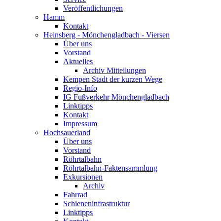
Veröffentlichungen
Hamm
Kontakt
Heinsberg - Mönchengladbach - Viersen
Über uns
Vorstand
Aktuelles
Archiv Mitteilungen
Kempen Stadt der kurzen Wege
Regio-Info
IG Fußverkehr Mönchengladbach
Linktipps
Kontakt
Impressum
Hochsauerland
Über uns
Vorstand
Röhrtalbahn
Röhrtalbahn-Faktensammlung
Exkursionen
Archiv
Fahrrad
Schieneninfrastruktur
Linktipps