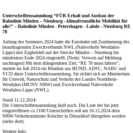
Unterschriftensammlung “FÜR Erhalt und Ausbau der
Bahnlinie Minden – Nienburg - klimafreundliche Mobilität für
alle!” – Bahnlinie Minden - Petershagen - Lahde - Nienburg RE
78
Anfang des Sommers 2024 hatte die Eurobahn mit Zustimmung des
beauftragenden Zweckverbands NWL (Nahverkehr Westfalen-
Lippe) den Zugbetrieb auf der Strecke Minden – Nienburg bis
mindestens Ende 2024 eingestellt. [Notiz: Verweis auf Meldung
nachtragen] Mit dem drängendsten Ziel, “RE 78 muss fahren”,
startete im Juli 2024 ein Bündnis aus BUND, ADFC, NABU und
VCD diese Unterschriftensammlung. Sie richtet sich an Ministerium
für Umwelt, Naturschutz und Verkehr des Landes Nordrhein-
Westfalen (MUNV NRW) und Zweckverband Nahverkehr
Westfalen-Lippe (NWL).
Stand 11.12.2024:
Die Unterschriftensammlung läuft noch. Die Liste der bis jetzt
eingetroffenen ca 2100 Unterschriften soll am 16.12.2024 dem
NRW-Verkehrsminister Krischer in Düsseldorf übergeben werden
(siehe dort).
Weitere Info: