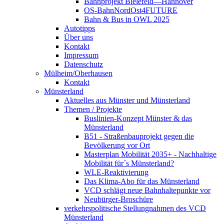
Bahnprojekt Bielefeld—Hannover
OS-BahnNordOst4FUTURE
Bahn & Bus in OWL 2025
Autotipps
Über uns
Kontakt
Impressum
Datenschutz
Mülheim/Oberhausen
Kontakt
Münsterland
Aktuelles aus Münster und Münsterland
Themen / Projekte
Buslinien-Konzept Münster & das
Münsterland
B51 - Straßenbauprojekt gegen die
Bevölkerung vor Ort
Masterplan Mobilität 2035+ - Nachhaltige
Mobilität für´s Münsterland?
WLE-Reaktivierung
Das Klima-Abo für das Münsterland
VCD schlägt neue Bahnhaltepunkte vor
Neubürger-Broschüre
verkehrspolitische Stellungnahmen des VCD
Münsterland