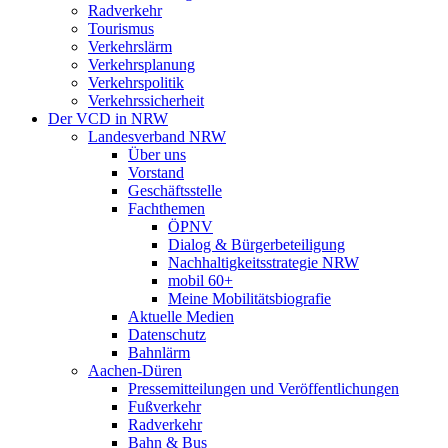
Radverkehr
Tourismus
Verkehrslärm
Verkehrsplanung
Verkehrspolitik
Verkehrssicherheit
Der VCD in NRW
Landesverband NRW
Über uns
Vorstand
Geschäftsstelle
Fachthemen
ÖPNV
Dialog & Bürgerbeteiligung
Nachhaltigkeitsstrategie NRW
mobil 60+
Meine Mobilitätsbiografie
Aktuelle Medien
Datenschutz
Bahnlärm
Aachen-Düren
Pressemitteilungen und Veröffentlichungen
Fußverkehr
Radverkehr
Bahn & Bus