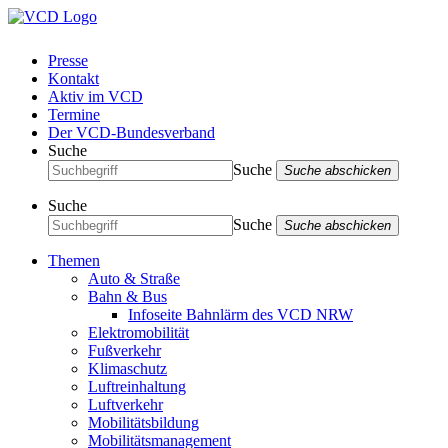
Presse
Kontakt
Aktiv im VCD
Termine
Der VCD-Bundesverband
Suche
Suche
Suche abschicken
Suche
Suche
Suche abschicken
Themen
Auto & Straße
Bahn & Bus
Infoseite Bahnlärm des VCD NRW
Elektromobilität
Fußverkehr
Klimaschutz
Luftreinhaltung
Luftverkehr
Mobilitätsbildung
Mobilitätsmanagement