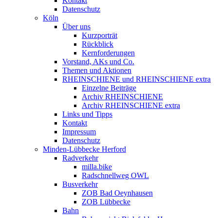
Kontakt
Datenschutz
Köln
Über uns
Kurzporträt
Rückblick
Kernforderungen
Vorstand, AKs und Co.
Themen und Aktionen
RHEINSCHIENE und RHEINSCHIENE extra
Einzelne Beiträge
Archiv RHEINSCHIENE
Archiv RHEINSCHIENE extra
Links und Tipps
Kontakt
Impressum
Datenschutz
Minden-Lübbecke Herford
Radverkehr
milla.bike
Radschnellweg OWL
Busverkehr
ZOB Bad Oeynhausen
ZOB Lübbecke
Bahn