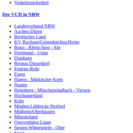
Verkehrssicherheit
Der VCD in NRW
Landesverband NRW
Aachen-Düren
Bergisches Land
KV Bochum/Gelsenkirchen/Herne
Bonn - Rhein-Sieg - Ahr
Dortmund - Unna
Duisburg
Region Düsseldorf
Ennepe-Ruhr
Essen
Hagen - Märkischer Kreis
Hamm
Heinsberg - Mönchengladbach - Viersen
Hochsauerland
Köln
Minden-Lübbecke Herford
Mülheim/Oberhausen
Münsterland
Ostwestfalen-Lippe
Siegen-Wittgenstein - Olpe
Soest