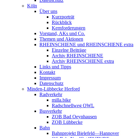
Datenschutz
Köln
Über uns
Kurzporträt
Rückblick
Kernforderungen
Vorstand, AKs und Co.
Themen und Aktionen
RHEINSCHIENE und RHEINSCHIENE extra
Einzelne Beiträge
Archiv RHEINSCHIENE
Archiv RHEINSCHIENE extra
Links und Tipps
Kontakt
Impressum
Datenschutz
Minden-Lübbecke Herford
Radverkehr
milla.bike
Radschnellweg OWL
Busverkehr
ZOB Bad Oeynhausen
ZOB Lübbecke
Bahn
Bahnprojekt Bielefeld—Hannover