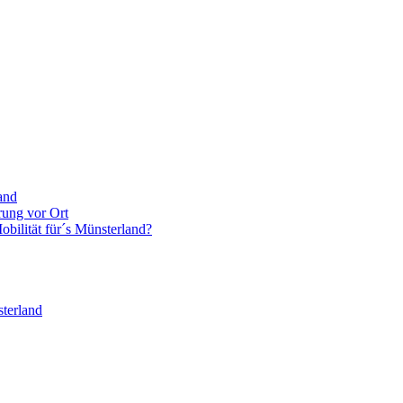
and
rung vor Ort
bilität für´s Münsterland?
terland