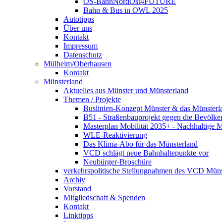
OS-BahnNordOst4FUTURE
Bahn & Bus in OWL 2025
Autotipps
Über uns
Kontakt
Impressum
Datenschutz
Mülheim/Oberhausen
Kontakt
Münsterland
Aktuelles aus Münster und Münsterland
Themen / Projekte
Buslinien-Konzept Münster & das Münsterl
B51 - Straßenbauprojekt gegen die Bevölke
Masterplan Mobilität 2035+ - Nachhaltige Mo
WLE-Reaktivierung
Das Klima-Abo für das Münsterland
VCD schlägt neue Bahnhaltepunkte vor
Neubürger-Broschüre
verkehrspolitische Stellungnahmen des VCD Müns
Archiv
Vorstand
Mitgliedschaft & Spenden
Kontakt
Linktipps