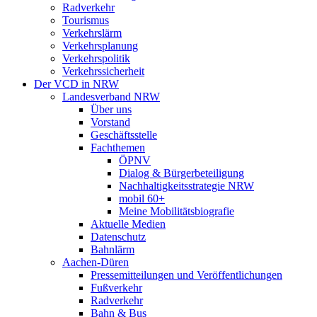
Radverkehr
Tourismus
Verkehrslärm
Verkehrsplanung
Verkehrspolitik
Verkehrssicherheit
Der VCD in NRW
Landesverband NRW
Über uns
Vorstand
Geschäftsstelle
Fachthemen
ÖPNV
Dialog & Bürgerbeteiligung
Nachhaltigkeitsstrategie NRW
mobil 60+
Meine Mobilitätsbiografie
Aktuelle Medien
Datenschutz
Bahnlärm
Aachen-Düren
Pressemitteilungen und Veröffentlichungen
Fußverkehr
Radverkehr
Bahn & Bus