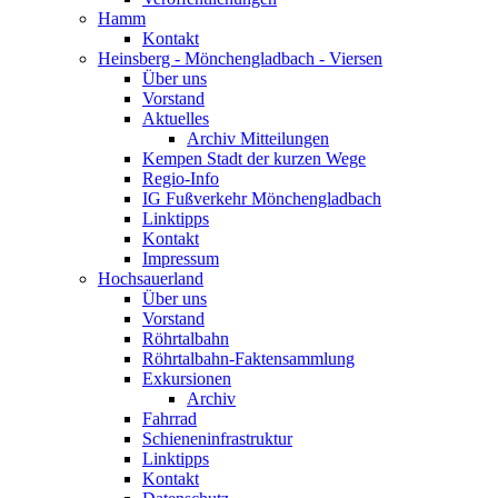
Hamm
Kontakt
Heinsberg - Mönchengladbach - Viersen
Über uns
Vorstand
Aktuelles
Archiv Mitteilungen
Kempen Stadt der kurzen Wege
Regio-Info
IG Fußverkehr Mönchengladbach
Linktipps
Kontakt
Impressum
Hochsauerland
Über uns
Vorstand
Röhrtalbahn
Röhrtalbahn-Faktensammlung
Exkursionen
Archiv
Fahrrad
Schieneninfrastruktur
Linktipps
Kontakt