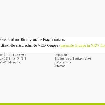
sverband nur für allgemeine Fragen nutzen.
e direkt die entsprechende VCD-Gruppe (
passende Gruppe in NRW fin
on 0211 - 16 49 49-7
Impressum
ax 0211 - 16 49 49-8
Erklärung zur Barrierefreiheit
info@
vcd-nrw.de
Datenschutz
Sitemap