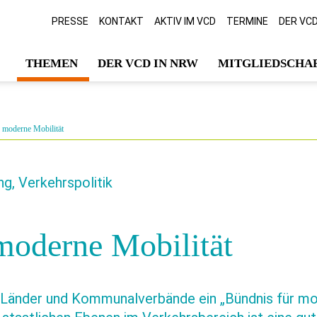
PRESSE
KONTAKT
AKTIV IM VCD
TERMINE
DER VC
THEMEN
DER VCD IN NRW
MITGLIEDSCHAF
 moderne Mobilität
g, Verkehrspolitik
moderne Mobilität
Länder und Kommunalverbände ein „Bündnis für mod