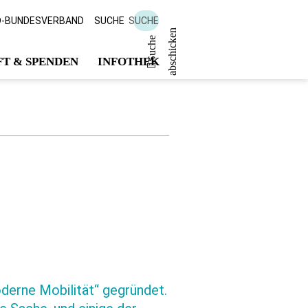
D-BUNDESVERBAND
SUCHE
SUCHE
n
S
u
c
h
e
a
b
s
c
h
i
c
k
e
T & SPENDEN
INFOTHEK
erne Mobilität“ gegründet.