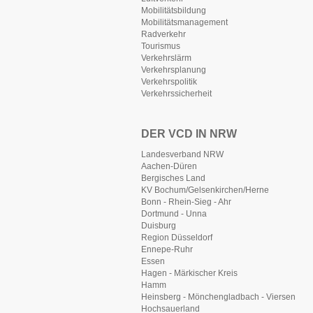
Mobilitätsbildung
Mobilitätsmanagement
Radverkehr
Tourismus
Verkehrslärm
Verkehrsplanung
Verkehrspolitik
Verkehrssicherheit
DER VCD IN NRW
Landesverband NRW
Aachen-Düren
Bergisches Land
KV Bochum/Gelsenkirchen/Herne
Bonn - Rhein-Sieg - Ahr
Dortmund - Unna
Duisburg
Region Düsseldorf
Ennepe-Ruhr
Essen
Hagen - Märkischer Kreis
Hamm
Heinsberg - Mönchengladbach - Viersen
Hochsauerland