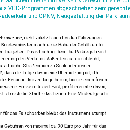
staatlichen Ebenen im Verkehrsbereich ist eine gut
 aus VCD-Programmen abgeschrieben sein: gerechte
Radverkehr und ÖPNV, Neugestaltung der Parkraum
ehrswende
, nicht zuletzt auch bei den Fahrzeugen,
r Bundesminister möchte die Höhe der Gebühren für
reigeben. Das ist richtig, denn die Parkregeln sind
teuerung des Verkehrs. Außerdem ist es schlecht,
rstädtische Straßenraum zu Schleuderpreisen
, dass die Folge davon eine Übernutzung ist, d.h.
e, Besucher kurven lange herum, bis sie einen freien
essene Preise reduziert wird, profitieren alle davon,
st, ob sich die Städte das trauen. Eine Mindestgebühr
für das Falschparken bleibt das Instrument stumpf.
die Gebühren von maximal ca. 30 Euro pro Jahr für das