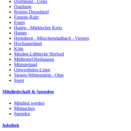
Dortmund - Unna
Duisburg
Region Düsseldorf
Ennepe-Ruhr
Essen
Hagen - Märkischer Kreis
Hamm
Heinsberg - Mönchengladbach - Viersen
Hochsauerland
Köln
Minden-Lübbecke Herford
Mülheim/Oberhausen
Münsterland
Ostwestfalen-Lippe
Siegen-Wittgenstein - Olpe
Soest
Mitgliedschaft & Spenden
Mitglied werden
Mitmachen
Spenden
Infothek