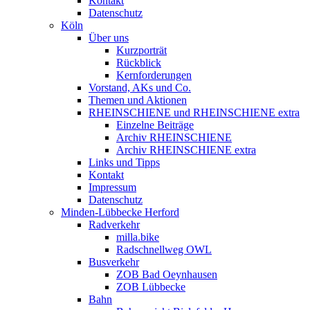
Kontakt
Datenschutz
Köln
Über uns
Kurzporträt
Rückblick
Kernforderungen
Vorstand, AKs und Co.
Themen und Aktionen
RHEINSCHIENE und RHEINSCHIENE extra
Einzelne Beiträge
Archiv RHEINSCHIENE
Archiv RHEINSCHIENE extra
Links und Tipps
Kontakt
Impressum
Datenschutz
Minden-Lübbecke Herford
Radverkehr
milla.bike
Radschnellweg OWL
Busverkehr
ZOB Bad Oeynhausen
ZOB Lübbecke
Bahn