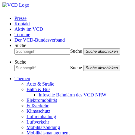
Presse
Kontakt
Aktiv im VCD
Termine
Der VCD-Bundesverband
Suche
Suche
Suche abschicken
Suche
Suche
Suche abschicken
Themen
Auto & Straße
Bahn & Bus
Infoseite Bahnlärm des VCD NRW
Elektromobilität
Fußverkehr
Klimaschutz
Luftreinhaltung
Luftverkehr
Mobilitätsbildung
Mobilitätsmanagement