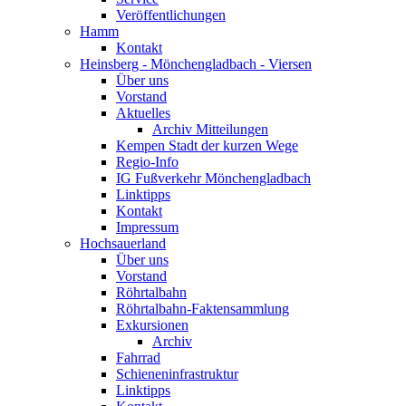
Veröffentlichungen
Hamm
Kontakt
Heinsberg - Mönchengladbach - Viersen
Über uns
Vorstand
Aktuelles
Archiv Mitteilungen
Kempen Stadt der kurzen Wege
Regio-Info
IG Fußverkehr Mönchengladbach
Linktipps
Kontakt
Impressum
Hochsauerland
Über uns
Vorstand
Röhrtalbahn
Röhrtalbahn-Faktensammlung
Exkursionen
Archiv
Fahrrad
Schieneninfrastruktur
Linktipps