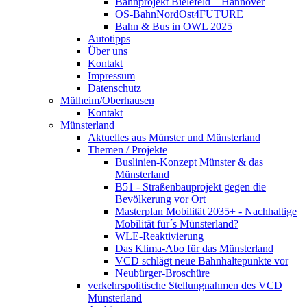
Bahnprojekt Bielefeld—Hannover
OS-BahnNordOst4FUTURE
Bahn & Bus in OWL 2025
Autotipps
Über uns
Kontakt
Impressum
Datenschutz
Mülheim/Oberhausen
Kontakt
Münsterland
Aktuelles aus Münster und Münsterland
Themen / Projekte
Buslinien-Konzept Münster & das
Münsterland
B51 - Straßenbauprojekt gegen die
Bevölkerung vor Ort
Masterplan Mobilität 2035+ - Nachhaltige
Mobilität für´s Münsterland?
WLE-Reaktivierung
Das Klima-Abo für das Münsterland
VCD schlägt neue Bahnhaltepunkte vor
Neubürger-Broschüre
verkehrspolitische Stellungnahmen des VCD
Münsterland