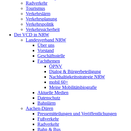
Radverkehr
Tourismus
Verkehrslärm
Verkehrsplanung
Verkehrspolitik
Verkehrssicherheit
Der VCD in NRW
Landesverband NRW
Über uns
Vorstand
Geschäftsstelle
Fachthemen
ÖPNV
Dialog & Bürgerbeteiligung
Nachhaltigkeitsstrategie NRW
mobil 60+
Meine Mobilitätsbiografie
Aktuelle Medien
Datenschutz
Bahnlärm
Aachen-Düren
Pressemitteilungen und Veröffentlichungen
Fußverkehr
Radverkehr
Bahn & Bus