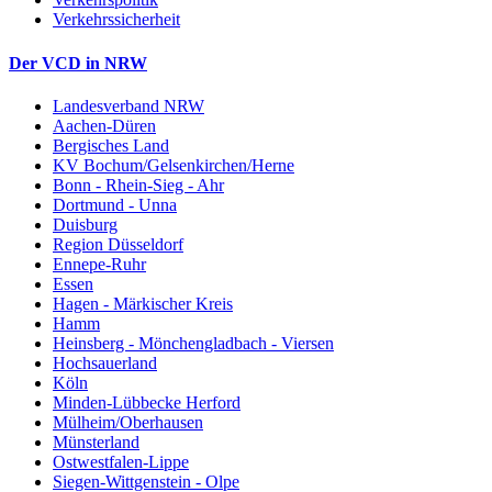
Verkehrssicherheit
Der VCD in NRW
Landesverband NRW
Aachen-Düren
Bergisches Land
KV Bochum/Gelsenkirchen/Herne
Bonn - Rhein-Sieg - Ahr
Dortmund - Unna
Duisburg
Region Düsseldorf
Ennepe-Ruhr
Essen
Hagen - Märkischer Kreis
Hamm
Heinsberg - Mönchengladbach - Viersen
Hochsauerland
Köln
Minden-Lübbecke Herford
Mülheim/Oberhausen
Münsterland
Ostwestfalen-Lippe
Siegen-Wittgenstein - Olpe