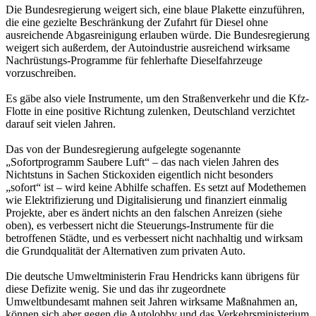
Die Bundesregierung weigert sich, eine blaue Plakette einzuführen,
die eine gezielte Beschränkung der Zufahrt für Diesel ohne
ausreichende Abgasreinigung erlauben würde. Die Bundesregierung
weigert sich außerdem, der Autoindustrie ausreichend wirksame
Nachrüstungs-Programme für fehlerhafte Dieselfahrzeuge
vorzuschreiben.
Es gäbe also viele Instrumente, um den Straßenverkehr und die Kfz-
Flotte in eine positive Richtung zulenken, Deutschland verzichtet
darauf seit vielen Jahren.
Das von der Bundesregierung aufgelegte sogenannte
„Sofortprogramm Saubere Luft“ – das nach vielen Jahren des
Nichtstuns in Sachen Stickoxiden eigentlich nicht besonders
„sofort“ ist – wird keine Abhilfe schaffen. Es setzt auf Modethemen
wie Elektrifizierung und Digitalisierung und finanziert einmalig
Projekte, aber es ändert nichts an den falschen Anreizen (siehe
oben), es verbessert nicht die Steuerungs-Instrumente für die
betroffenen Städte, und es verbessert nicht nachhaltig und wirksam
die Grundqualität der Alternativen zum privaten Auto.
Die deutsche Umweltministerin Frau Hendricks kann übrigens für
diese Defizite wenig. Sie und das ihr zugeordnete
Umweltbundesamt mahnen seit Jahren wirksame Maßnahmen an,
können sich aber gegen die Autolobby und das Verkehrsministerium