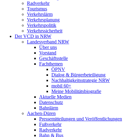
Radverkehr
Tourismus
Verkehrslärm
Verkehrsplanung
Verkehrspolitik
Verkehrssicherheit
Der VCD in NRW
Landesverband NRW
Über uns
Vorstand
Geschäftsstelle
Fachthemen
ÖPNV
Dialog & Bürgerbeteiligung
Nachhaltigkeitsstrategie NRW
mobil 60+
Meine Mobilitätsbiografie
Aktuelle Medien
Datenschutz
Bahnlärm
Aachen-Düren
Pressemitteilungen und Veröffentlichungen
Fußverkehr
Radverkehr
Bahn & Bus