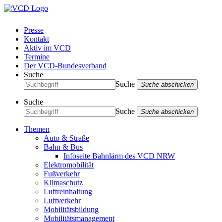
Presse
Kontakt
Aktiv im VCD
Termine
Der VCD-Bundesverband
Suche
Suche
Suche abschicken
Suche
Suche
Suche abschicken
Themen
Auto & Straße
Bahn & Bus
Infoseite Bahnlärm des VCD NRW
Elektromobilität
Fußverkehr
Klimaschutz
Luftreinhaltung
Luftverkehr
Mobilitätsbildung
Mobilitätsmanagement