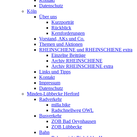
Kontakt
Datenschutz
Köln
Über uns
Kurzporträt
Rückblick
Kernforderungen
Vorstand, AKs und Co.
Themen und Aktionen
RHEINSCHIENE und RHEINSCHIENE extra
Einzelne Beiträge
Archiv RHEINSCHIENE
Archiv RHEINSCHIENE extra
Links und Tipps
Kontakt
Impressum
Datenschutz
Minden-Lübbecke Herford
Radverkehr
milla.bike
Radschnellweg OWL
Busverkehr
ZOB Bad Oeynhausen
ZOB Lübbecke
Bahn