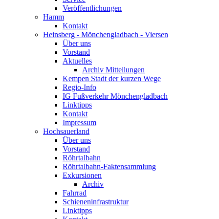
Veröffentlichungen
Hamm
Kontakt
Heinsberg - Mönchengladbach - Viersen
Über uns
Vorstand
Aktuelles
Archiv Mitteilungen
Kempen Stadt der kurzen Wege
Regio-Info
IG Fußverkehr Mönchengladbach
Linktipps
Kontakt
Impressum
Hochsauerland
Über uns
Vorstand
Röhrtalbahn
Röhrtalbahn-Faktensammlung
Exkursionen
Archiv
Fahrrad
Schieneninfrastruktur
Linktipps