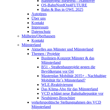
Bahnprojekt Bielefeld—Hannover
OS-BahnNordOst4FUTURE
Bahn & Bus in OWL 2025
Autotipps
Über uns
Kontakt
Impressum
Datenschutz
Mülheim/Oberhausen
Kontakt
Münsterland
Aktuelles aus Münster und Münsterland
Themen / Projekte
Buslinien-Konzept Münster & das
Münsterland
B51 - Straßenbauprojekt gegen die
Bevölkerung vor Ort
Masterplan Mobilität 2035+ - Nachhaltige
Mobilität für´s Münsterland?
WLE-Reaktivierung
Das Klima-Abo für das Münsterland
VCD schlägt neue Bahnhaltepunkte vor
Neubürger-Broschüre
verkehrspolitische Stellungnahmen des VCD
Münsterland