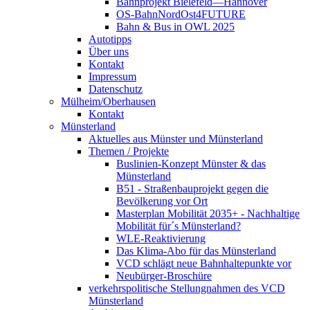
Bahnprojekt Bielefeld—Hannover
OS-BahnNordOst4FUTURE
Bahn & Bus in OWL 2025
Autotipps
Über uns
Kontakt
Impressum
Datenschutz
Mülheim/Oberhausen
Kontakt
Münsterland
Aktuelles aus Münster und Münsterland
Themen / Projekte
Buslinien-Konzept Münster & das
Münsterland
B51 - Straßenbauprojekt gegen die
Bevölkerung vor Ort
Masterplan Mobilität 2035+ - Nachhaltige
Mobilität für´s Münsterland?
WLE-Reaktivierung
Das Klima-Abo für das Münsterland
VCD schlägt neue Bahnhaltepunkte vor
Neubürger-Broschüre
verkehrspolitische Stellungnahmen des VCD
Münsterland