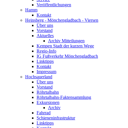
Veröffentlichungen
Hamm
Kontakt
Heinsberg - Mönchengladbach - Viersen
Über uns
Vorstand
Aktuelles
Archiv Mitteilungen
Kempen Stadt der kurzen Wege
Regio-Info
IG Fußverkehr Mönchengladbach
Linktipps
Kontakt
Impressum
Hochsauerland
Über uns
Vorstand
Röhrtalbahn
Röhrtalbahn-Faktensammlung
Exkursionen
Archiv
Fahrrad
Schieneninfrastruktur
Linktipps