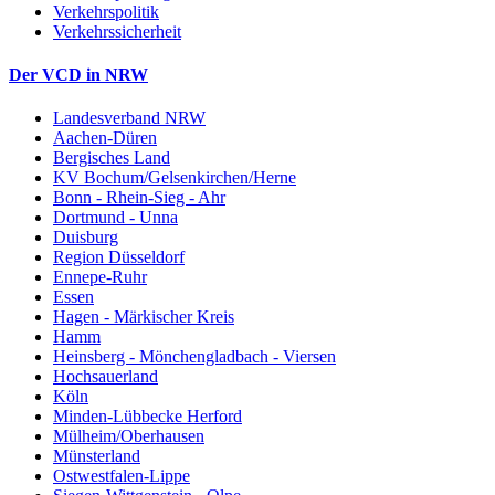
Verkehrspolitik
Verkehrssicherheit
Der VCD in NRW
Landesverband NRW
Aachen-Düren
Bergisches Land
KV Bochum/Gelsenkirchen/Herne
Bonn - Rhein-Sieg - Ahr
Dortmund - Unna
Duisburg
Region Düsseldorf
Ennepe-Ruhr
Essen
Hagen - Märkischer Kreis
Hamm
Heinsberg - Mönchengladbach - Viersen
Hochsauerland
Köln
Minden-Lübbecke Herford
Mülheim/Oberhausen
Münsterland
Ostwestfalen-Lippe