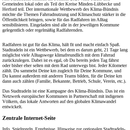
Gemeinden lokal oder als Teil der Kreise Minden-Lübbecke und
Herford teil. Der internationale Wettbewerb des Klima-Bündnis
möchte die Themen Fahrradnutzung und Klimaschutz stärker in die
Öffentlichkeit bringen, sowie für das Radfahren im Alltag
sensibilisieren. Eingeladen sind alle in der jeweiligen Kommune
gelegentlich oder regelmäßig Radfahrenden.
Radfahren ist gut für das Klima, hält fit und macht einfach Spaß.
Stadtradeln ist ein Wettbewerb, bei dem es darum geht, 21 Tage lang
möglichst viele Alltagswege klimafreundlich mit dem Fahrrad
zurückzulegen. Dabei ist es egal, ob Du bereits jeden Tag fährst
oder bisher eher selten mit dem Rad unterwegs bist. Jeder Kilometer
zählt. Du sammelst Deine km zugleich für Deine Kommune, und
Du kannst außerdem mit anderen Teams bilden, für die Deine km
dann auch zählen (Familie, Bekannte, Betrieb, Schule, Verein, etc.).
Das Stadtradeln ist eine Kampagne des Klima-Bündnis. Das ist ein
Netzwerk europäischer Kommunen in Partnerschaft mit indigenen
Völkern, das lokale Antworten auf den globalen Klimawandel
entwickelt.
Zentrale Internet-Seite
Info, Spielregeln, Ergebnisse, Hinweise zur optionalen Stadtradeln-