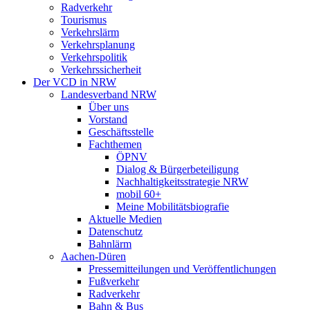
Radverkehr
Tourismus
Verkehrslärm
Verkehrsplanung
Verkehrspolitik
Verkehrssicherheit
Der VCD in NRW
Landesverband NRW
Über uns
Vorstand
Geschäftsstelle
Fachthemen
ÖPNV
Dialog & Bürgerbeteiligung
Nachhaltigkeitsstrategie NRW
mobil 60+
Meine Mobilitätsbiografie
Aktuelle Medien
Datenschutz
Bahnlärm
Aachen-Düren
Pressemitteilungen und Veröffentlichungen
Fußverkehr
Radverkehr
Bahn & Bus