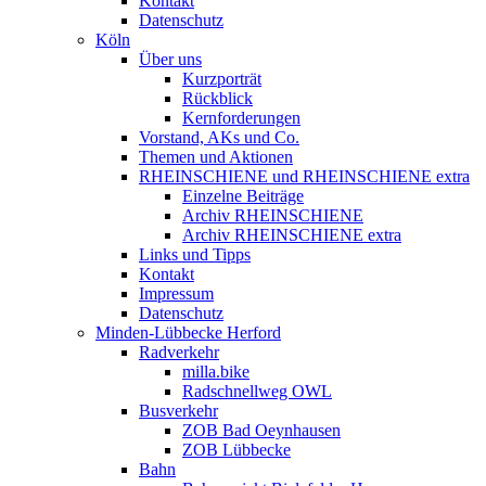
Kontakt
Datenschutz
Köln
Über uns
Kurzporträt
Rückblick
Kernforderungen
Vorstand, AKs und Co.
Themen und Aktionen
RHEINSCHIENE und RHEINSCHIENE extra
Einzelne Beiträge
Archiv RHEINSCHIENE
Archiv RHEINSCHIENE extra
Links und Tipps
Kontakt
Impressum
Datenschutz
Minden-Lübbecke Herford
Radverkehr
milla.bike
Radschnellweg OWL
Busverkehr
ZOB Bad Oeynhausen
ZOB Lübbecke
Bahn