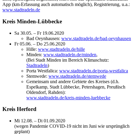
App (km-Erfassung auch automatisch möglich), Registrierung, u.a.:
www.stadtradeln.de
Kreis Minden-Lübbecke
Sa 30.05. – Fr 19.06.2020
Bad Oeynhausen:
www.stadtradeln.de/bad-oeynhausen
Fr 05.06. – Do 25.06.2020
Hille:
www.stadtradeln.de/hille
Minden:
www.stadtradeln.de/minden
,
(Bei Stadt Minden im Bereich Klimaschutz:
Stadtradeln
)
Porta Westfalica:
www.stadtradeln.de/porta-westfalica
Stemwede:
www.stadtradeln.de/stemwede
Gemeinsam und andere Gebiete des Kreises (d.h.
Espelkamp, Stadt Lübbecke, Petershagen, Preußisch
Oldendorf, Rahden):
www.stadtradeln.de/kreis-minden-luebbecke
Kreis Herford
Mi 12.08. – Di 01.09.2020
(wegen Pandemie COVID-19 nicht im Juni wie ursprünglich
geplant)