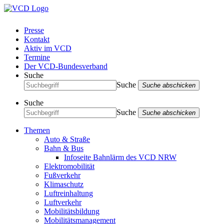
Presse
Kontakt
Aktiv im VCD
Termine
Der VCD-Bundesverband
Suche
Suche
Suche abschicken
Suche
Suche
Suche abschicken
Themen
Auto & Straße
Bahn & Bus
Infoseite Bahnlärm des VCD NRW
Elektromobilität
Fußverkehr
Klimaschutz
Luftreinhaltung
Luftverkehr
Mobilitätsbildung
Mobilitätsmanagement