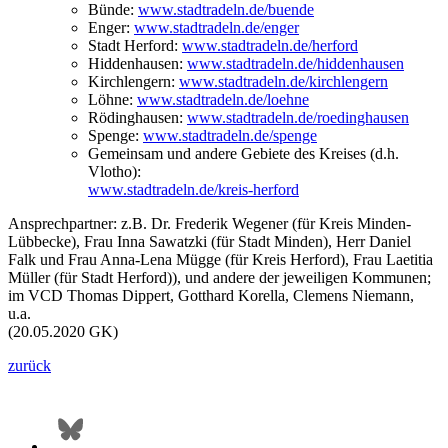
Bünde:
www.stadtradeln.de/buende
Enger:
www.stadtradeln.de/enger
Stadt Herford:
www.stadtradeln.de/herford
Hiddenhausen:
www.stadtradeln.de/hiddenhausen
Kirchlengern:
www.stadtradeln.de/kirchlengern
Löhne:
www.stadtradeln.de/loehne
Rödinghausen:
www.stadtradeln.de/roedinghausen
Spenge:
www.stadtradeln.de/spenge
Gemeinsam und andere Gebiete des Kreises (d.h.
Vlotho):
www.stadtradeln.de/kreis-herford
Ansprechpartner: z.B. Dr. Frederik Wegener (für Kreis Minden-
Lübbecke), Frau Inna Sawatzki (für Stadt Minden), Herr Daniel
Falk und Frau Anna-Lena Mügge (für Kreis Herford), Frau Laetitia
Müller (für Stadt Herford)), und andere der jeweiligen Kommunen;
im VCD Thomas Dippert, Gotthard Korella, Clemens Niemann,
u.a.
(20.05.2020 GK)
zurück