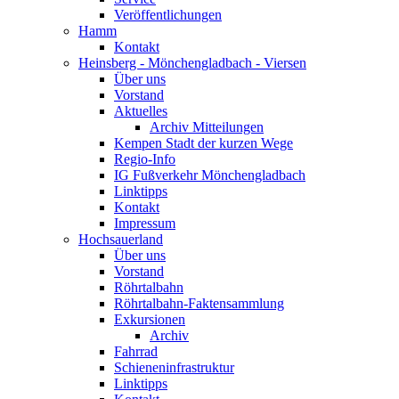
Veröffentlichungen
Hamm
Kontakt
Heinsberg - Mönchengladbach - Viersen
Über uns
Vorstand
Aktuelles
Archiv Mitteilungen
Kempen Stadt der kurzen Wege
Regio-Info
IG Fußverkehr Mönchengladbach
Linktipps
Kontakt
Impressum
Hochsauerland
Über uns
Vorstand
Röhrtalbahn
Röhrtalbahn-Faktensammlung
Exkursionen
Archiv
Fahrrad
Schieneninfrastruktur
Linktipps