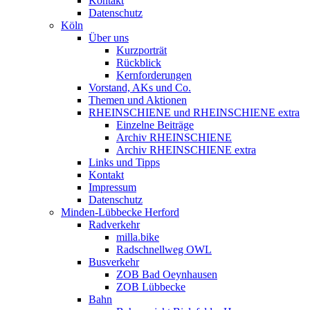
Kontakt
Datenschutz
Köln
Über uns
Kurzporträt
Rückblick
Kernforderungen
Vorstand, AKs und Co.
Themen und Aktionen
RHEINSCHIENE und RHEINSCHIENE extra
Einzelne Beiträge
Archiv RHEINSCHIENE
Archiv RHEINSCHIENE extra
Links und Tipps
Kontakt
Impressum
Datenschutz
Minden-Lübbecke Herford
Radverkehr
milla.bike
Radschnellweg OWL
Busverkehr
ZOB Bad Oeynhausen
ZOB Lübbecke
Bahn