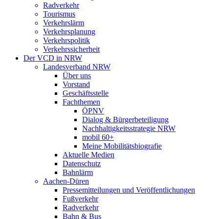
Radverkehr
Tourismus
Verkehrslärm
Verkehrsplanung
Verkehrspolitik
Verkehrssicherheit
Der VCD in NRW
Landesverband NRW
Über uns
Vorstand
Geschäftsstelle
Fachthemen
ÖPNV
Dialog & Bürgerbeteiligung
Nachhaltigkeitsstrategie NRW
mobil 60+
Meine Mobilitätsbiografie
Aktuelle Medien
Datenschutz
Bahnlärm
Aachen-Düren
Pressemitteilungen und Veröffentlichungen
Fußverkehr
Radverkehr
Bahn & Bus