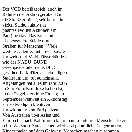
Der VCD beteiligt sich, auch im
Rahmen der Aktion „erober Dir
die Straße zurück“, seit Jahren in
vielen Städten aktiv mit
phantasievollen Aktionen am
Park(ing)day. Das Ziel sind:
„Lebenswerte Städte durch
Straßen für Menschen.“ Viele
weitere Akteure, Initiativen sowie
Umwelt- und Mobilitätsverbände -
wie der NABU, BUND,
Greenpeace oder der ADFC -
gestalten Parkplätze als lebendigen
Stadtraum um, oft gemeinsam.
Angefangen hat alles im Jahr 2005
in San Francisco. Inzwischen ist,
in der Regel, der dritte Freitag im
September weltweit ein Aktionstag
zur zeitweiligen kreativen
Umwidmung von Parkplätzen.
Von Australien über Asien und
Europa bis nach Kalifornien kann man im Internet Menschen feiern
sehn. Wo sonst Autos stehen wird jetzt gemütlich Tee getrunken,
Kinder malen auf dem Gehweg, Menschen machen zusammen