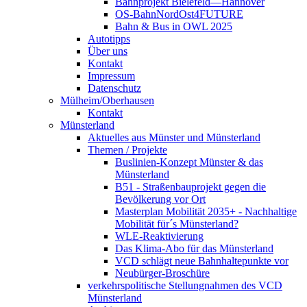
Bahnprojekt Bielefeld—Hannover
OS-BahnNordOst4FUTURE
Bahn & Bus in OWL 2025
Autotipps
Über uns
Kontakt
Impressum
Datenschutz
Mülheim/Oberhausen
Kontakt
Münsterland
Aktuelles aus Münster und Münsterland
Themen / Projekte
Buslinien-Konzept Münster & das
Münsterland
B51 - Straßenbauprojekt gegen die
Bevölkerung vor Ort
Masterplan Mobilität 2035+ - Nachhaltige
Mobilität für´s Münsterland?
WLE-Reaktivierung
Das Klima-Abo für das Münsterland
VCD schlägt neue Bahnhaltepunkte vor
Neubürger-Broschüre
verkehrspolitische Stellungnahmen des VCD
Münsterland