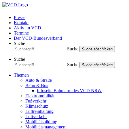
Presse
Kontakt
Aktiv im VCD
Termine
Der VCD-Bundesverband
Suche
Suche
Suche abschicken
Suche
Suche
Suche abschicken
Themen
Auto & Straße
Bahn & Bus
Infoseite Bahnlärm des VCD NRW
Elektromobilität
Fußverkehr
Klimaschutz
Luftreinhaltung
Luftverkehr
Mobilitätsbildung
Mobilitätsmanagement