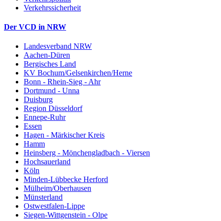
Verkehrssicherheit
Der VCD in NRW
Landesverband NRW
Aachen-Düren
Bergisches Land
KV Bochum/Gelsenkirchen/Herne
Bonn - Rhein-Sieg - Ahr
Dortmund - Unna
Duisburg
Region Düsseldorf
Ennepe-Ruhr
Essen
Hagen - Märkischer Kreis
Hamm
Heinsberg - Mönchengladbach - Viersen
Hochsauerland
Köln
Minden-Lübbecke Herford
Mülheim/Oberhausen
Münsterland
Ostwestfalen-Lippe
Siegen-Wittgenstein - Olpe