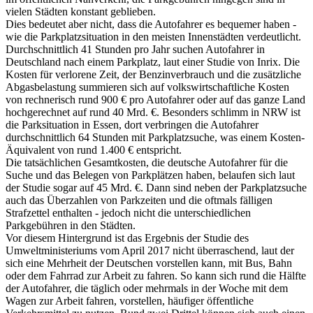
vielen Städten konstant geblieben.
Dies bedeutet aber nicht, dass die Autofahrer es bequemer haben -
wie die Parkplatzsituation in den meisten Innenstädten verdeutlicht.
Durchschnittlich 41 Stunden pro Jahr suchen Autofahrer in
Deutschland nach einem Parkplatz, laut einer Studie von Inrix. Die
Kosten für verlorene Zeit, der Benzinverbrauch und die zusätzliche
Abgasbelastung summieren sich auf volkswirtschaftliche Kosten
von rechnerisch rund 900 € pro Autofahrer oder auf das ganze Land
hochgerechnet auf rund 40 Mrd. €. Besonders schlimm in NRW ist
die Parksituation in Essen, dort verbringen die Autofahrer
durchschnittlich 64 Stunden mit Parkplatzsuche, was einem Kosten-
Äquivalent von rund 1.400 € entspricht.
Die tatsächlichen Gesamtkosten, die deutsche Autofahrer für die
Suche und das Belegen von Parkplätzen haben, belaufen sich laut
der Studie sogar auf 45 Mrd. €. Dann sind neben der Parkplatzsuche
auch das Überzahlen von Parkzeiten und die oftmals fälligen
Strafzettel enthalten - jedoch nicht die unterschiedlichen
Parkgebühren in den Städten.
Vor diesem Hintergrund ist das Ergebnis der Studie des
Umweltministeriums vom April 2017 nicht überraschend, laut der
sich eine Mehrheit der Deutschen vorstellen kann, mit Bus, Bahn
oder dem Fahrrad zur Arbeit zu fahren. So kann sich rund die Hälfte
der Autofahrer, die täglich oder mehrmals in der Woche mit dem
Wagen zur Arbeit fahren, vorstellen, häufiger öffentliche