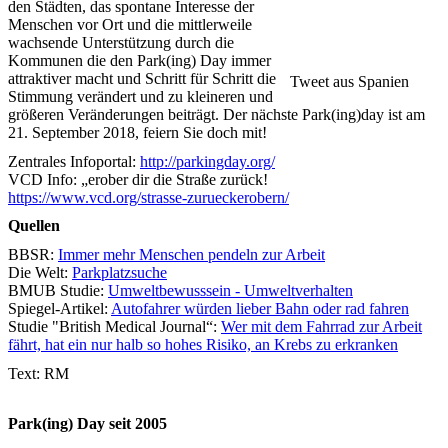
den Städten, das spontane Interesse der
Menschen vor Ort und die mittlerweile
wachsende Unterstützung durch die
Kommunen die den Park(ing) Day immer
attraktiver macht und Schritt für Schritt die
Tweet aus Spanien
Stimmung verändert und zu kleineren und
größeren Veränderungen beiträgt. Der nächste Park(ing)day ist am
21. September 2018, feiern Sie doch mit!
Zentrales Infoportal:
http://parkingday.org/
VCD Info: „erober dir die Straße zurück!
https://www.vcd.org/strasse-zurueckerobern/
Quellen
BBSR:
Immer mehr Menschen pendeln zur Arbeit
Die Welt:
Parkplatzsuche
BMUB Studie:
Umweltbewusssein - Umweltverhalten
Spiegel-Artikel:
Autofahrer würden lieber Bahn oder rad fahren
Studie "British Medical Journal“:
Wer mit dem Fahrrad zur Arbeit
fährt, hat ein nur halb so hohes Risiko, an Krebs zu erkranken
Text: RM
Park(ing) Day seit 2005