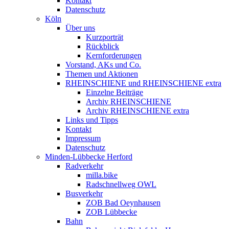
Kontakt
Datenschutz
Köln
Über uns
Kurzporträt
Rückblick
Kernforderungen
Vorstand, AKs und Co.
Themen und Aktionen
RHEINSCHIENE und RHEINSCHIENE extra
Einzelne Beiträge
Archiv RHEINSCHIENE
Archiv RHEINSCHIENE extra
Links und Tipps
Kontakt
Impressum
Datenschutz
Minden-Lübbecke Herford
Radverkehr
milla.bike
Radschnellweg OWL
Busverkehr
ZOB Bad Oeynhausen
ZOB Lübbecke
Bahn