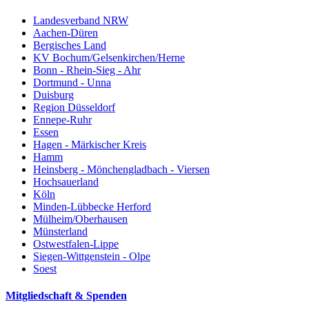
Landesverband NRW
Aachen-Düren
Bergisches Land
KV Bochum/Gelsenkirchen/Herne
Bonn - Rhein-Sieg - Ahr
Dortmund - Unna
Duisburg
Region Düsseldorf
Ennepe-Ruhr
Essen
Hagen - Märkischer Kreis
Hamm
Heinsberg - Mönchengladbach - Viersen
Hochsauerland
Köln
Minden-Lübbecke Herford
Mülheim/Oberhausen
Münsterland
Ostwestfalen-Lippe
Siegen-Wittgenstein - Olpe
Soest
Mitgliedschaft & Spenden