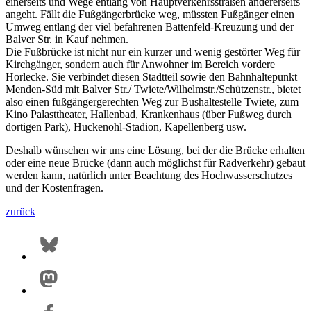
einerseits und Wege entlang von Hauptverkehrsstraßen andererseits
angeht. Fällt die Fußgängerbrücke weg, müssten Fußgänger einen
Umweg entlang der viel befahrenen Battenfeld-Kreuzung und der
Balver Str. in Kauf nehmen.
Die Fußbrücke ist nicht nur ein kurzer und wenig gestörter Weg für
Kirchgänger, sondern auch für Anwohner im Bereich vordere
Horlecke. Sie verbindet diesen Stadtteil sowie den Bahnhaltepunkt
Menden-Süd mit Balver Str./ Twiete/Wilhelmstr./Schützenstr., bietet
also einen fußgängergerechten Weg zur Bushaltestelle Twiete, zum
Kino Palasttheater, Hallenbad, Krankenhaus (über Fußweg durch
dortigen Park), Huckenohl-Stadion, Kapellenberg usw.
Deshalb wünschen wir uns eine Lösung, bei der die Brücke erhalten
oder eine neue Brücke (dann auch möglichst für Radverkehr) gebaut
werden kann, natürlich unter Beachtung des Hochwasserschutzes
und der Kostenfragen.
zurück