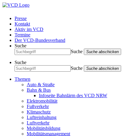
Presse
Kontakt
Aktiv im VCD
Termine
Der VCD-Bundesverband
Suche
Suche
Suche abschicken
Suche
Suche
Suche abschicken
Themen
Auto & Straße
Bahn & Bus
Infoseite Bahnlärm des VCD NRW
Elektromobilität
Fußverkehr
Klimaschutz
Luftreinhaltung
Luftverkehr
Mobilitätsbildung
Mobilitätsmanagement