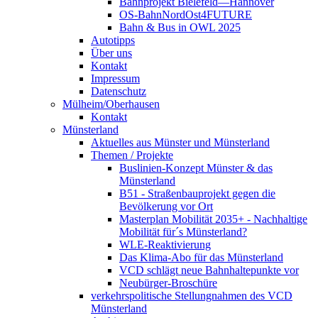
Bahnprojekt Bielefeld—Hannover
OS-BahnNordOst4FUTURE
Bahn & Bus in OWL 2025
Autotipps
Über uns
Kontakt
Impressum
Datenschutz
Mülheim/Oberhausen
Kontakt
Münsterland
Aktuelles aus Münster und Münsterland
Themen / Projekte
Buslinien-Konzept Münster & das
Münsterland
B51 - Straßenbauprojekt gegen die
Bevölkerung vor Ort
Masterplan Mobilität 2035+ - Nachhaltige
Mobilität für´s Münsterland?
WLE-Reaktivierung
Das Klima-Abo für das Münsterland
VCD schlägt neue Bahnhaltepunkte vor
Neubürger-Broschüre
verkehrspolitische Stellungnahmen des VCD
Münsterland