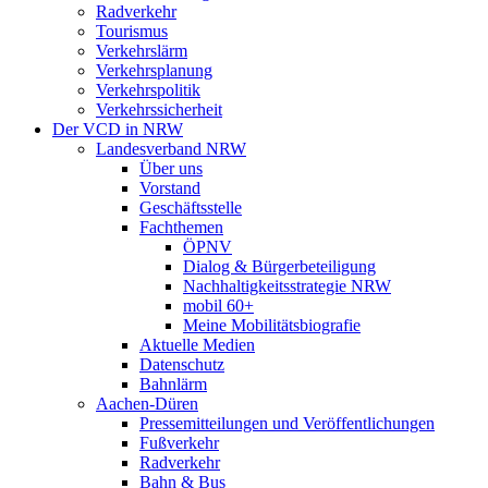
Radverkehr
Tourismus
Verkehrslärm
Verkehrsplanung
Verkehrspolitik
Verkehrssicherheit
Der VCD in NRW
Landesverband NRW
Über uns
Vorstand
Geschäftsstelle
Fachthemen
ÖPNV
Dialog & Bürgerbeteiligung
Nachhaltigkeitsstrategie NRW
mobil 60+
Meine Mobilitätsbiografie
Aktuelle Medien
Datenschutz
Bahnlärm
Aachen-Düren
Pressemitteilungen und Veröffentlichungen
Fußverkehr
Radverkehr
Bahn & Bus