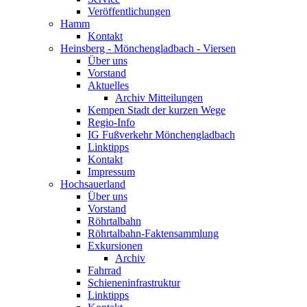
Veröffentlichungen
Hamm
Kontakt
Heinsberg - Mönchengladbach - Viersen
Über uns
Vorstand
Aktuelles
Archiv Mitteilungen
Kempen Stadt der kurzen Wege
Regio-Info
IG Fußverkehr Mönchengladbach
Linktipps
Kontakt
Impressum
Hochsauerland
Über uns
Vorstand
Röhrtalbahn
Röhrtalbahn-Faktensammlung
Exkursionen
Archiv
Fahrrad
Schieneninfrastruktur
Linktipps