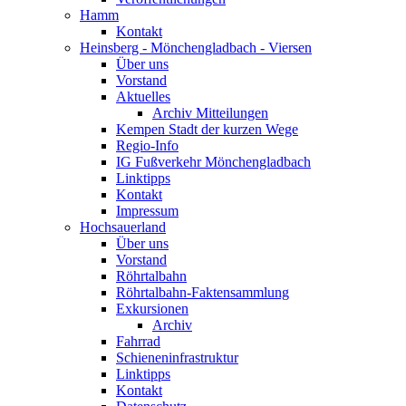
Hamm
Kontakt
Heinsberg - Mönchengladbach - Viersen
Über uns
Vorstand
Aktuelles
Archiv Mitteilungen
Kempen Stadt der kurzen Wege
Regio-Info
IG Fußverkehr Mönchengladbach
Linktipps
Kontakt
Impressum
Hochsauerland
Über uns
Vorstand
Röhrtalbahn
Röhrtalbahn-Faktensammlung
Exkursionen
Archiv
Fahrrad
Schieneninfrastruktur
Linktipps
Kontakt