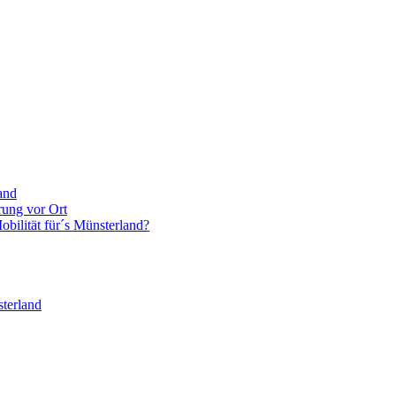
and
rung vor Ort
bilität für´s Münsterland?
terland