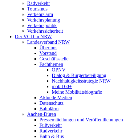
Radverkehr
Tourismus
Verkehrslärm
Verkehrsplanung
Verkehrspolitik
Verkehrssicherheit
Der VCD in NRW
Landesverband NRW
Über uns
Vorstand
Geschäftsstelle
Fachthemen
ÖPNV
Dialog & Bürgerbeteiligung
Nachhaltigkeitsstrategie NRW
mobil 60+
Meine Mobilitätsbiografie
Aktuelle Medien
Datenschutz
Bahnlärm
Aachen-Düren
Pressemitteilungen und Veröffentlichungen
Fußverkehr
Radverkehr
Bahn & Bus