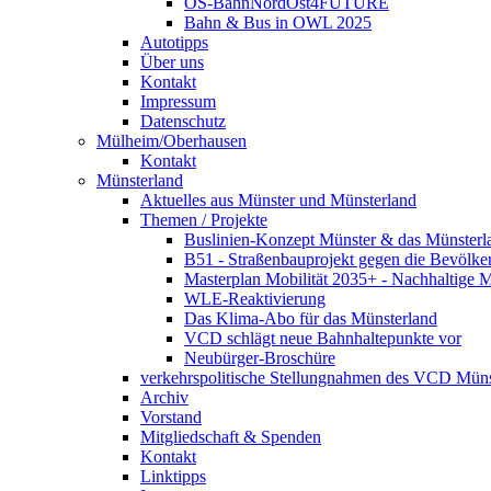
OS-BahnNordOst4FUTURE
Bahn & Bus in OWL 2025
Autotipps
Über uns
Kontakt
Impressum
Datenschutz
Mülheim/Oberhausen
Kontakt
Münsterland
Aktuelles aus Münster und Münsterland
Themen / Projekte
Buslinien-Konzept Münster & das Münsterl
B51 - Straßenbauprojekt gegen die Bevölke
Masterplan Mobilität 2035+ - Nachhaltige Mo
WLE-Reaktivierung
Das Klima-Abo für das Münsterland
VCD schlägt neue Bahnhaltepunkte vor
Neubürger-Broschüre
verkehrspolitische Stellungnahmen des VCD Müns
Archiv
Vorstand
Mitgliedschaft & Spenden
Kontakt
Linktipps