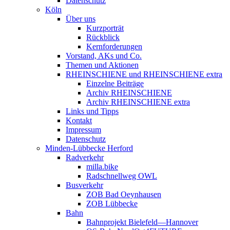
Datenschutz
Köln
Über uns
Kurzporträt
Rückblick
Kernforderungen
Vorstand, AKs und Co.
Themen und Aktionen
RHEINSCHIENE und RHEINSCHIENE extra
Einzelne Beiträge
Archiv RHEINSCHIENE
Archiv RHEINSCHIENE extra
Links und Tipps
Kontakt
Impressum
Datenschutz
Minden-Lübbecke Herford
Radverkehr
milla.bike
Radschnellweg OWL
Busverkehr
ZOB Bad Oeynhausen
ZOB Lübbecke
Bahn
Bahnprojekt Bielefeld—Hannover