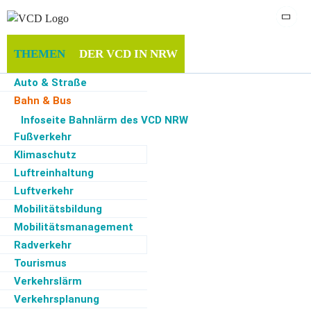
THEMEN
DER VCD IN NRW
Auto & Straße
MITGLIEDSCHAFT & SPENDEN
INFOTHEK
Bahn & Bus
Elektromobilität
Infoseite Bahnlärm des VCD NRW
SERVICE
Fußverkehr
Klimaschutz
Luftreinhaltung
Luftverkehr
Start
·
Themen
·
Bahn & Bus
·
Minden: Pressetermin zum Fahrplanwechsel 2024 –
Bahnlinie Minden - Petershagen-Lahde - Nienburg RE 78
Mobilitätsbildung
Mobilitätsmanagement
Radverkehr
12.12.2024
Bahn & Bus, Verkehrsplanung, Verkehrspolitik
Tourismus
Verkehrslärm
Minden-Lübbecke Herford
Verkehrsplanung