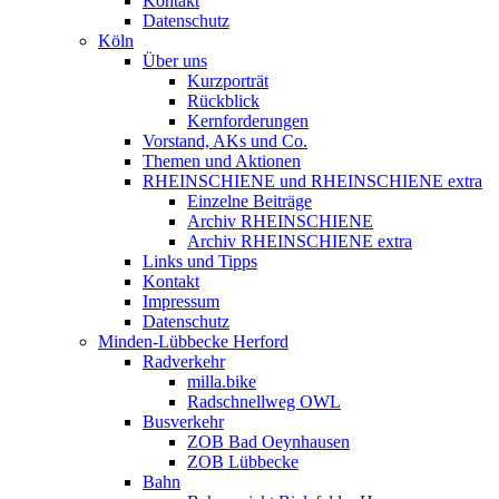
Kontakt
Datenschutz
Köln
Über uns
Kurzporträt
Rückblick
Kernforderungen
Vorstand, AKs und Co.
Themen und Aktionen
RHEINSCHIENE und RHEINSCHIENE extra
Einzelne Beiträge
Archiv RHEINSCHIENE
Archiv RHEINSCHIENE extra
Links und Tipps
Kontakt
Impressum
Datenschutz
Minden-Lübbecke Herford
Radverkehr
milla.bike
Radschnellweg OWL
Busverkehr
ZOB Bad Oeynhausen
ZOB Lübbecke
Bahn