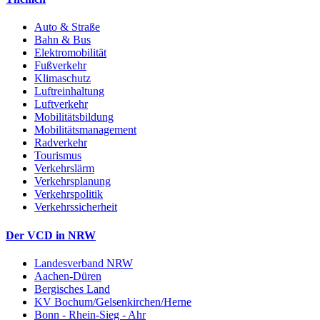
Auto & Straße
Bahn & Bus
Elektromobilität
Fußverkehr
Klimaschutz
Luftreinhaltung
Luftverkehr
Mobilitätsbildung
Mobilitätsmanagement
Radverkehr
Tourismus
Verkehrslärm
Verkehrsplanung
Verkehrspolitik
Verkehrssicherheit
Der VCD in NRW
Landesverband NRW
Aachen-Düren
Bergisches Land
KV Bochum/Gelsenkirchen/Herne
Bonn - Rhein-Sieg - Ahr