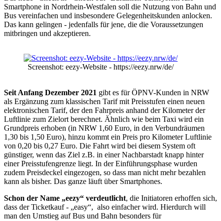
Smartphone in Nordrhein-Westfalen soll die Nutzung von Bahn und
Bus vereinfachen und insbesondere Gelegenheitskunden anlocken.
Das kann gelingen - jedenfalls für jene, die die Voraussetzungen
mitbringen und akzeptieren.
Screenshot: eezy-Website - https://eezy.nrw/de/
Seit Anfang Dezember 2021
gibt es für ÖPNV-Kunden in NRW
als Ergänzung zum klassischen Tarif mit Preisstufen einen neuen
elektronischen Tarif, der den Fahrpreis anhand der Kilometer der
Luftlinie zum Zielort berechnet. Ähnlich wie beim Taxi wird ein
Grundpreis erhoben (in NRW 1,60 Euro, in den Verbundräumen
1,30 bis 1,50 Euro), hinzu kommt ein Preis pro Kilometer Luftlinie
von 0,20 bis 0,27 Euro. Die Fahrt wird bei diesem System oft
günstiger, wenn das Ziel z.B. in einer Nachbarstadt knapp hinter
einer Preisstufengrenze liegt. In der Einführungsphase wurden
zudem Preisdeckel eingezogen, so dass man nicht mehr bezahlen
kann als bisher. Das ganze läuft über Smartphones.
Schon der Name „eezy“ verdeutlicht
, die Initiatoren erhoffen sich,
dass der Ticketkauf - „easy“, also einfacher wird. Hierdurch will
man den Umstieg auf Bus und Bahn besonders für