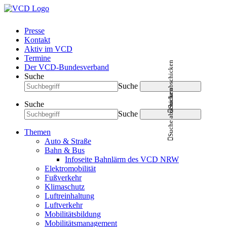
Presse
Kontakt
Aktiv im VCD
Termine
Suche abschicken
Der VCD-Bundesverband
Suche
Suche
Suche abschicken
Suche
Suche
Themen
Auto & Straße
Bahn & Bus
Infoseite Bahnlärm des VCD NRW
Elektromobilität
Fußverkehr
Klimaschutz
Luftreinhaltung
Luftverkehr
Mobilitätsbildung
Mobilitätsmanagement