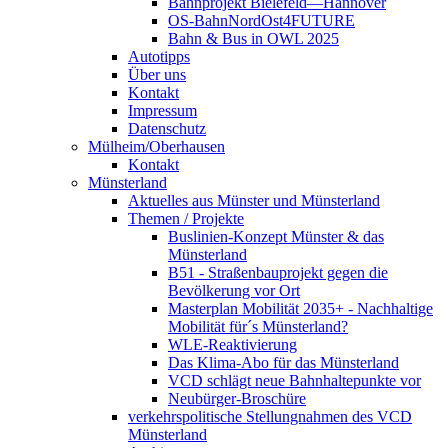
Bahnprojekt Bielefeld—Hannover
OS-BahnNordOst4FUTURE
Bahn & Bus in OWL 2025
Autotipps
Über uns
Kontakt
Impressum
Datenschutz
Mülheim/Oberhausen
Kontakt
Münsterland
Aktuelles aus Münster und Münsterland
Themen / Projekte
Buslinien-Konzept Münster & das
Münsterland
B51 - Straßenbauprojekt gegen die
Bevölkerung vor Ort
Masterplan Mobilität 2035+ - Nachhaltige
Mobilität für´s Münsterland?
WLE-Reaktivierung
Das Klima-Abo für das Münsterland
VCD schlägt neue Bahnhaltepunkte vor
Neubürger-Broschüre
verkehrspolitische Stellungnahmen des VCD
Münsterland