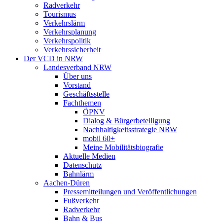
Radverkehr
Tourismus
Verkehrslärm
Verkehrsplanung
Verkehrspolitik
Verkehrssicherheit
Der VCD in NRW
Landesverband NRW
Über uns
Vorstand
Geschäftsstelle
Fachthemen
ÖPNV
Dialog & Bürgerbeteiligung
Nachhaltigkeitsstrategie NRW
mobil 60+
Meine Mobilitätsbiografie
Aktuelle Medien
Datenschutz
Bahnlärm
Aachen-Düren
Pressemitteilungen und Veröffentlichungen
Fußverkehr
Radverkehr
Bahn & Bus