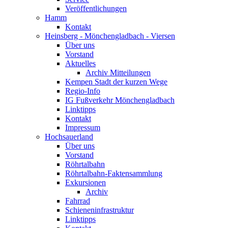
Veröffentlichungen
Hamm
Kontakt
Heinsberg - Mönchengladbach - Viersen
Über uns
Vorstand
Aktuelles
Archiv Mitteilungen
Kempen Stadt der kurzen Wege
Regio-Info
IG Fußverkehr Mönchengladbach
Linktipps
Kontakt
Impressum
Hochsauerland
Über uns
Vorstand
Röhrtalbahn
Röhrtalbahn-Faktensammlung
Exkursionen
Archiv
Fahrrad
Schieneninfrastruktur
Linktipps