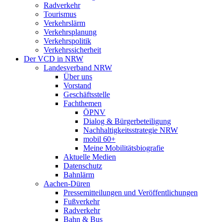
Radverkehr
Tourismus
Verkehrslärm
Verkehrsplanung
Verkehrspolitik
Verkehrssicherheit
Der VCD in NRW
Landesverband NRW
Über uns
Vorstand
Geschäftsstelle
Fachthemen
ÖPNV
Dialog & Bürgerbeteiligung
Nachhaltigkeitsstrategie NRW
mobil 60+
Meine Mobilitätsbiografie
Aktuelle Medien
Datenschutz
Bahnlärm
Aachen-Düren
Pressemitteilungen und Veröffentlichungen
Fußverkehr
Radverkehr
Bahn & Bus