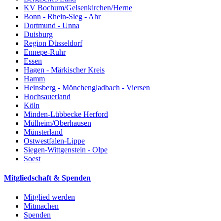
KV Bochum/Gelsenkirchen/Herne
Bonn - Rhein-Sieg - Ahr
Dortmund - Unna
Duisburg
Region Düsseldorf
Ennepe-Ruhr
Essen
Hagen - Märkischer Kreis
Hamm
Heinsberg - Mönchengladbach - Viersen
Hochsauerland
Köln
Minden-Lübbecke Herford
Mülheim/Oberhausen
Münsterland
Ostwestfalen-Lippe
Siegen-Wittgenstein - Olpe
Soest
Mitgliedschaft & Spenden
Mitglied werden
Mitmachen
Spenden