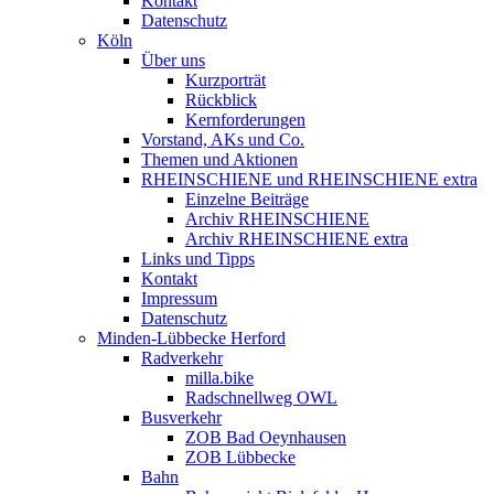
Kontakt
Datenschutz
Köln
Über uns
Kurzporträt
Rückblick
Kernforderungen
Vorstand, AKs und Co.
Themen und Aktionen
RHEINSCHIENE und RHEINSCHIENE extra
Einzelne Beiträge
Archiv RHEINSCHIENE
Archiv RHEINSCHIENE extra
Links und Tipps
Kontakt
Impressum
Datenschutz
Minden-Lübbecke Herford
Radverkehr
milla.bike
Radschnellweg OWL
Busverkehr
ZOB Bad Oeynhausen
ZOB Lübbecke
Bahn