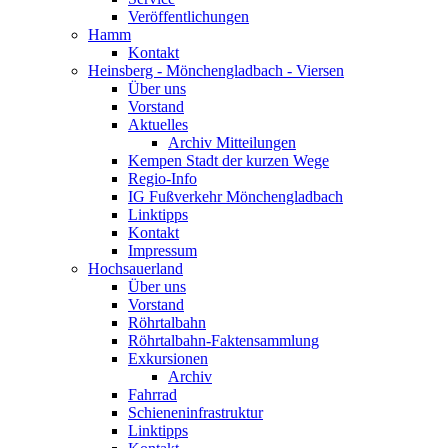
Veröffentlichungen
Hamm
Kontakt
Heinsberg - Mönchengladbach - Viersen
Über uns
Vorstand
Aktuelles
Archiv Mitteilungen
Kempen Stadt der kurzen Wege
Regio-Info
IG Fußverkehr Mönchengladbach
Linktipps
Kontakt
Impressum
Hochsauerland
Über uns
Vorstand
Röhrtalbahn
Röhrtalbahn-Faktensammlung
Exkursionen
Archiv
Fahrrad
Schieneninfrastruktur
Linktipps