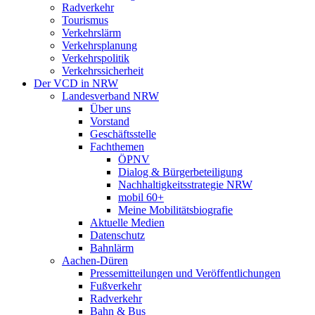
Radverkehr
Tourismus
Verkehrslärm
Verkehrsplanung
Verkehrspolitik
Verkehrssicherheit
Der VCD in NRW
Landesverband NRW
Über uns
Vorstand
Geschäftsstelle
Fachthemen
ÖPNV
Dialog & Bürgerbeteiligung
Nachhaltigkeitsstrategie NRW
mobil 60+
Meine Mobilitätsbiografie
Aktuelle Medien
Datenschutz
Bahnlärm
Aachen-Düren
Pressemitteilungen und Veröffentlichungen
Fußverkehr
Radverkehr
Bahn & Bus