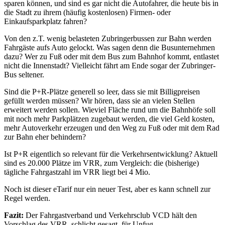
sparen können, und sind es gar nicht die Autofahrer, die heute bis in
die Stadt zu ihrem (häufig kostenlosen) Firmen- oder
Einkaufsparkplatz fahren?
Von den z.T. wenig belasteten Zubringerbussen zur Bahn werden
Fahrgäste aufs Auto gelockt. Was sagen denn die Busunternehmen
dazu? Wer zu Fuß oder mit dem Bus zum Bahnhof kommt, entlastet
nicht die Innenstadt? Vielleicht fährt am Ende sogar der Zubringer-
Bus seltener.
Sind die P+R-Plätze generell so leer, dass sie mit Billigpreisen
gefüllt werden müssen? Wir hören, dass sie an vielen Stellen
erweitert werden sollen. Wieviel Fläche rund um die Bahnhöfe soll
mit noch mehr Parkplätzen zugebaut werden, die viel Geld kosten,
mehr Autoverkehr erzeugen und den Weg zu Fuß oder mit dem Rad
zur Bahn eher behindern?
Ist P+R eigentlich so relevant für die Verkehrsentwicklung? Aktuell
sind es 20.000 Plätze im VRR, zum Vergleich: die (bisherige)
tägliche Fahrgastzahl im VRR liegt bei 4 Mio.
Noch ist dieser eTarif nur ein neuer Test, aber es kann schnell zur
Regel werden.
Fazit:
Der Fahrgastverband und Verkehrsclub VCD hält den
Vorschlag des VRR, schlicht gesagt, für Unfug.