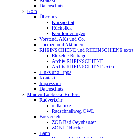
Kontakt
Datenschutz
Köln
Über uns
Kurzporträt
Rückblick
Kernforderungen
Vorstand, AKs und Co.
Themen und Aktionen
RHEINSCHIENE und RHEINSCHIENE extra
Einzelne Beiträge
Archiv RHEINSCHIENE
Archiv RHEINSCHIENE extra
Links und Tipps
Kontakt
Impressum
Datenschutz
Minden-Lübbecke Herford
Radverkehr
milla.bike
Radschnellweg OWL
Busverkehr
ZOB Bad Oeynhausen
ZOB Lübbecke
Bahn