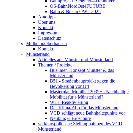
Bahnprojekt Bielefeld—Hannover
OS-BahnNordOst4FUTURE
Bahn & Bus in OWL 2025
Autotipps
Über uns
Kontakt
Impressum
Datenschutz
Mülheim/Oberhausen
Kontakt
Münsterland
Aktuelles aus Münster und Münsterland
Themen / Projekte
Buslinien-Konzept Münster & das
Münsterland
B51 - Straßenbauprojekt gegen die
Bevölkerung vor Ort
Masterplan Mobilität 2035+ - Nachhaltige
Mobilität für´s Münsterland?
WLE-Reaktivierung
Das Klima-Abo für das Münsterland
VCD schlägt neue Bahnhaltepunkte vor
Neubürger-Broschüre
verkehrspolitische Stellungnahmen des VCD
Münsterland