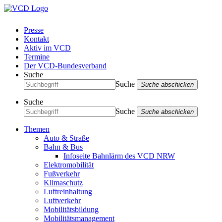
Presse
Kontakt
Aktiv im VCD
Termine
Der VCD-Bundesverband
Suche
Suche
Suche abschicken
Suche
Suche
Suche abschicken
Themen
Auto & Straße
Bahn & Bus
Infoseite Bahnlärm des VCD NRW
Elektromobilität
Fußverkehr
Klimaschutz
Luftreinhaltung
Luftverkehr
Mobilitätsbildung
Mobilitätsmanagement