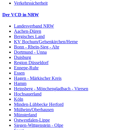
Verkehrssicherheit
Der VCD in NRW
Landesverband NRW
Aachen-Düren
Bergisches Land
KV Bochum/Gelsenkirchen/Herne
Bonn - Rhein-Sieg - Ahr
Dortmund - Unna
Duisburg
Region Düsseldorf
Ennepe-Ruhr
Essen
Hagen - Märkischer Kreis
Hamm
Heinsberg - Mönchengladbach - Viersen
Hochsauerland
Köln
Minden-Lübbecke Herford
Mülheim/Oberhausen
Münsterland
Ostwestfalen-Lippe
Siegen-Wittgenstein - Olpe