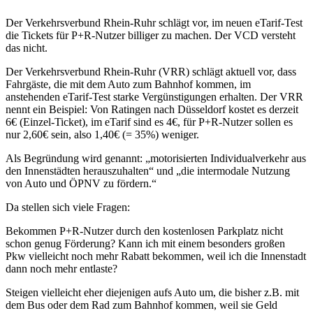
Der Verkehrsverbund Rhein-Ruhr schlägt vor, im neuen eTarif-Test
die Tickets für P+R-Nutzer billiger zu machen. Der VCD versteht
das nicht.
Der Verkehrsverbund Rhein-Ruhr (VRR) schlägt aktuell vor, dass
Fahrgäste, die mit dem Auto zum Bahnhof kommen, im
anstehenden eTarif-Test starke Vergünstigungen erhalten. Der VRR
nennt ein Beispiel: Von Ratingen nach Düsseldorf kostet es derzeit
6€ (Einzel-Ticket), im eTarif sind es 4€, für P+R-Nutzer sollen es
nur 2,60€ sein, also 1,40€ (= 35%) weniger.
Als Begründung wird genannt: „motorisierten Individualverkehr aus
den Innenstädten herauszuhalten“ und „die intermodale Nutzung
von Auto und ÖPNV zu fördern.“
Da stellen sich viele Fragen:
Bekommen P+R-Nutzer durch den kostenlosen Parkplatz nicht
schon genug Förderung? Kann ich mit einem besonders großen
Pkw vielleicht noch mehr Rabatt bekommen, weil ich die Innenstadt
dann noch mehr entlaste?
Steigen vielleicht eher diejenigen aufs Auto um, die bisher z.B. mit
dem Bus oder dem Rad zum Bahnhof kommen, weil sie Geld