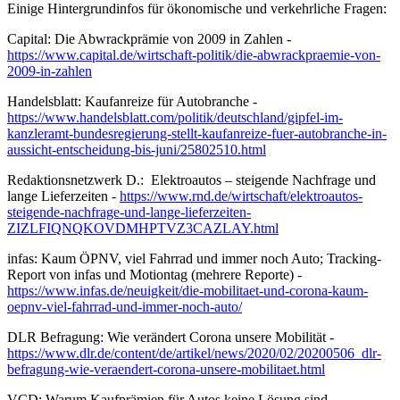
Einige Hintergrundinfos für ökonomische und verkehrliche Fragen:
Capital: Die Abwrackprämie von 2009 in Zahlen -
https://www.capital.de/wirtschaft-politik/die-abwrackpraemie-von-
2009-in-zahlen
Handelsblatt: Kaufanreize für Autobranche -
https://www.handelsblatt.com/politik/deutschland/gipfel-im-
kanzleramt-bundesregierung-stellt-kaufanreize-fuer-autobranche-in-
aussicht-entscheidung-bis-juni/25802510.html
Redaktionsnetzwerk D.: Elektroautos – steigende Nachfrage und
lange Lieferzeiten -
https://www.rnd.de/wirtschaft/elektroautos-
steigende-nachfrage-und-lange-lieferzeiten-
ZIZLFIQNQKOVDMHPTVZ3CAZLAY.html
infas: Kaum ÖPNV, viel Fahrrad und immer noch Auto; Tracking-
Report von infas und Motiontag (mehrere Reporte) -
https://www.infas.de/neuigkeit/die-mobilitaet-und-corona-kaum-
oepnv-viel-fahrrad-und-immer-noch-auto/
DLR Befragung: Wie verändert Corona unsere Mobilität -
https://www.dlr.de/content/de/artikel/news/2020/02/20200506_dlr-
befragung-wie-veraendert-corona-unsere-mobilitaet.html
VCD: Warum Kaufprämien für Autos keine Lösung sind .. -