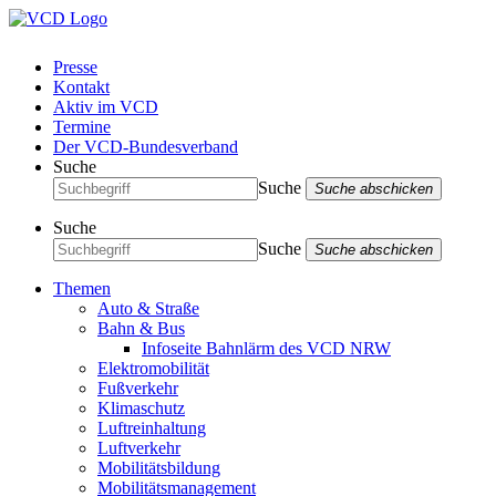
Presse
Kontakt
Aktiv im VCD
Termine
Der VCD-Bundesverband
Suche
Suche
Suche abschicken
Suche
Suche
Suche abschicken
Themen
Auto & Straße
Bahn & Bus
Infoseite Bahnlärm des VCD NRW
Elektromobilität
Fußverkehr
Klimaschutz
Luftreinhaltung
Luftverkehr
Mobilitätsbildung
Mobilitätsmanagement