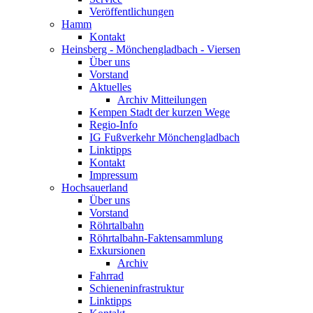
Veröffentlichungen
Hamm
Kontakt
Heinsberg - Mönchengladbach - Viersen
Über uns
Vorstand
Aktuelles
Archiv Mitteilungen
Kempen Stadt der kurzen Wege
Regio-Info
IG Fußverkehr Mönchengladbach
Linktipps
Kontakt
Impressum
Hochsauerland
Über uns
Vorstand
Röhrtalbahn
Röhrtalbahn-Faktensammlung
Exkursionen
Archiv
Fahrrad
Schieneninfrastruktur
Linktipps