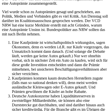
eine Autoprämie zusammengestellt.
Viel wurde schon zu Autoprämien gesagt und geschrieben, aus
Politik, Medien und Verbänden gibt es viel Kritik. Am Dienstag soll
darüber im Koalitionsausschuss gesprochen werden. Der VCD
NRW hat eine kurze Merkliste erstellt mit acht Gründen, warum
eine Autoprämie Unsinn ist. Bundespolitiker aus NRW sollten das
mit nach Berlin nehmen.
Eine Kaufprämie ist wirtschaftspolitisch wirkungslos, sagen
Ökonomen, denn es werden i.d.R. nur Käufe vorgezogen, das
Umsatzloch kommt dann danach. (Und solange die Debatte
läuft, werden gar keine Autos gekauft.) Nur wer ohnehin
vorhat, sich in nächster Zeit ein Auto zu kaufen, wird sich für
diese große Investition entscheiden und dann die Prämie
mitnehmen, bei unsicheren Beschäftigungsverhältnissen aber
sicher verzichten.
Kaufprämien kommen kaum deutschen Herstellern zugute
(falls man so national denken will), denn meist werden
ausländische Kleinwagen oder E-Autos gekauft. Und
Prämien gewöhnen die Käufer an hohe Rabatte.
Deutsche Autokonzerne haben Liquiditätsreserven in
zweistelliger Milliardenhöhe, sie können also eine
Durststrecke gut durchhalten, und sind darüber hinaus auch
sicher kreditwürdig. Für die Branche gibt es im Übrigen die