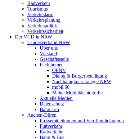
Radverkehr
Tourismus
Verkehrslärm
Verkehrsplanung
Verkehrspolitik
Verkehrssicherheit
Der VCD in NRW
Landesverband NRW
Über uns
Vorstand
Geschäftsstelle
Fachthemen
ÖPNV
Dialog & Bürgerbeteiligung
Nachhaltigkeitsstrategie NRW
mobil 60+
Meine Mobilitätsbiografie
Aktuelle Medien
Datenschutz
Bahnlärm
Aachen-Düren
Pressemitteilungen und Veröffentlichungen
Fußverkehr
Radverkehr
Bahn & Bus