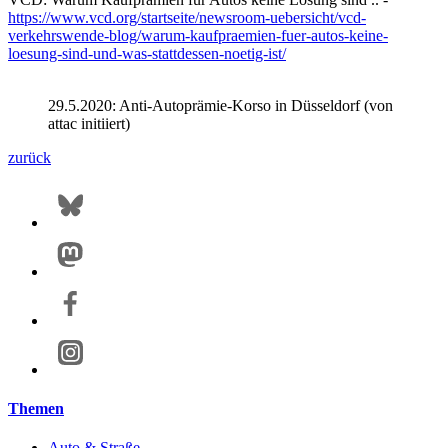
https://www.vcd.org/startseite/newsroom-uebersicht/vcd-
verkehrswende-blog/warum-kaufpraemien-fuer-autos-keine-
loesung-sind-und-was-stattdessen-noetig-ist/
29.5.2020: Anti-Autoprämie-Korso in Düsseldorf (von
attac initiiert)
zurück
Themen
Auto & Straße