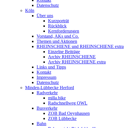
Kontakt
Datenschutz
Köln
Über uns
Kurzporträt
Rückblick
Kernforderungen
Vorstand, AKs und Co.
Themen und Aktionen
RHEINSCHIENE und RHEINSCHIENE extra
Einzelne Beiträge
Archiv RHEINSCHIENE
Archiv RHEINSCHIENE extra
Links und Tipps
Kontakt
Impressum
Datenschutz
Minden-Lübbecke Herford
Radverkehr
milla.bike
Radschnellweg OWL
Busverkehr
ZOB Bad Oeynhausen
ZOB Lübbecke
Bahn