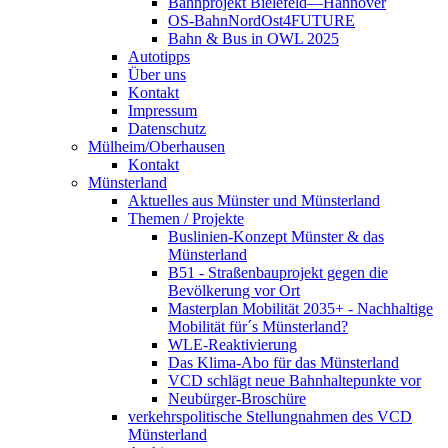
Bahnprojekt Bielefeld—Hannover
OS-BahnNordOst4FUTURE
Bahn & Bus in OWL 2025
Autotipps
Über uns
Kontakt
Impressum
Datenschutz
Mülheim/Oberhausen
Kontakt
Münsterland
Aktuelles aus Münster und Münsterland
Themen / Projekte
Buslinien-Konzept Münster & das
Münsterland
B51 - Straßenbauprojekt gegen die
Bevölkerung vor Ort
Masterplan Mobilität 2035+ - Nachhaltige
Mobilität für´s Münsterland?
WLE-Reaktivierung
Das Klima-Abo für das Münsterland
VCD schlägt neue Bahnhaltepunkte vor
Neubürger-Broschüre
verkehrspolitische Stellungnahmen des VCD
Münsterland