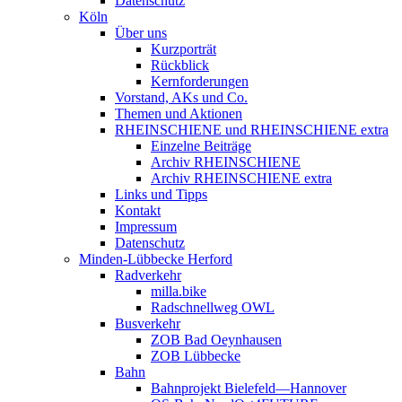
Datenschutz
Köln
Über uns
Kurzporträt
Rückblick
Kernforderungen
Vorstand, AKs und Co.
Themen und Aktionen
RHEINSCHIENE und RHEINSCHIENE extra
Einzelne Beiträge
Archiv RHEINSCHIENE
Archiv RHEINSCHIENE extra
Links und Tipps
Kontakt
Impressum
Datenschutz
Minden-Lübbecke Herford
Radverkehr
milla.bike
Radschnellweg OWL
Busverkehr
ZOB Bad Oeynhausen
ZOB Lübbecke
Bahn
Bahnprojekt Bielefeld—Hannover