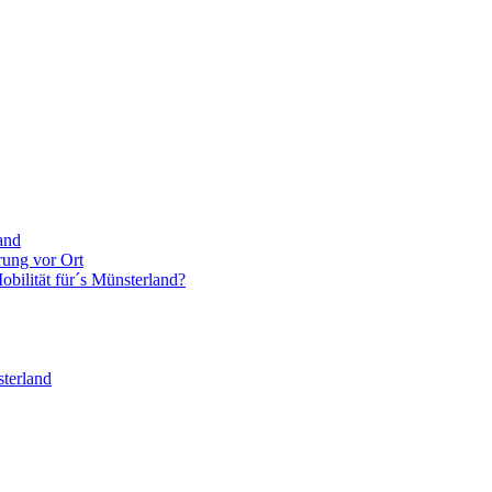
and
rung vor Ort
bilität für´s Münsterland?
terland