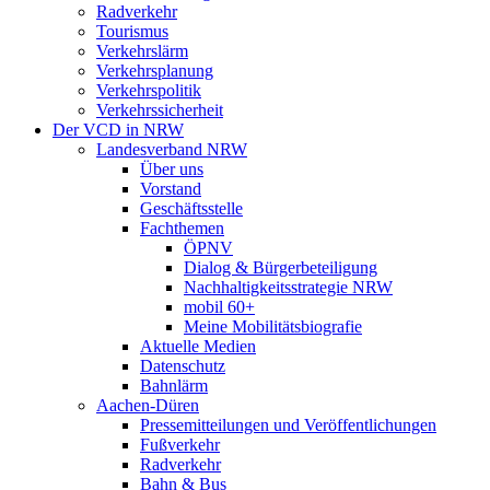
Radverkehr
Tourismus
Verkehrslärm
Verkehrsplanung
Verkehrspolitik
Verkehrssicherheit
Der VCD in NRW
Landesverband NRW
Über uns
Vorstand
Geschäftsstelle
Fachthemen
ÖPNV
Dialog & Bürgerbeteiligung
Nachhaltigkeitsstrategie NRW
mobil 60+
Meine Mobilitätsbiografie
Aktuelle Medien
Datenschutz
Bahnlärm
Aachen-Düren
Pressemitteilungen und Veröffentlichungen
Fußverkehr
Radverkehr
Bahn & Bus