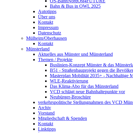
OS-BahnNordOst4FUTURE
Bahn & Bus in OWL 2025
Autotipps
Über uns
Kontakt
Impressum
Datenschutz
Mülheim/Oberhausen
Kontakt
Münsterland
Aktuelles aus Münster und Münsterland
Themen / Projekte
Buslinien-Konzept Münster & das Münsterl
B51 - Straßenbauprojekt gegen die Bevölke
Masterplan Mobilität 2035+ - Nachhaltige Mo
WLE-Reaktivierung
Das Klima-Abo für das Münsterland
VCD schlägt neue Bahnhaltepunkte vor
Neubürger-Broschüre
verkehrspolitische Stellungnahmen des VCD Müns
Archiv
Vorstand
Mitgliedschaft & Spenden
Kontakt
Linktipps