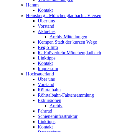
Hamm
Kontakt
Heinsberg - Mönchengladbach - Viersen
Über uns
Vorstand
Aktuelles
Archiv Mitteilungen
Kempen Stadt der kurzen Wege
Regio-Info
IG Fußverkehr Mönchengladbach
Linktipps
Kontakt
Impressum
Hochsauerland
Über uns
Vorstand
Röhrtalbahn
Röhrtalbahn-Faktensammlung
Exkursionen
Archiv
Fahrrad
Schieneninfrastruktur
Linktipps
Kontakt