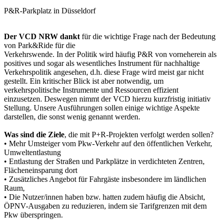
P&R-Parkplatz in Düsseldorf
Der VCD NRW dankt
für die wichtige Frage nach der Bedeutung
von Park&Ride für die
Verkehrswende. In der Politik wird häufig P&R von vorneherein als
positives und sogar als wesentliches Instrument für nachhaltige
Verkehrspolitik angesehen, d.h. diese Frage wird meist gar nicht
gestellt. Ein kritischer Blick ist aber notwendig, um
verkehrspolitische Instrumente und Ressourcen effizient
einzusetzen. Deswegen nimmt der VCD hierzu kurzfristig initiativ
Stellung. Unsere Ausführungen sollen einige wichtige Aspekte
darstellen, die sonst wenig genannt werden.
Was sind die Ziele
, die mit P+R-Projekten verfolgt werden sollen?
• Mehr Umsteiger vom Pkw-Verkehr auf den öffentlichen Verkehr,
Umweltentlastung
• Entlastung der Straßen und Parkplätze in verdichteten Zentren,
Flächeneinsparung dort
• Zusätzliches Angebot für Fahrgäste insbesondere im ländlichen
Raum,
• Die Nutzer/innen haben bzw. hatten zudem häufig die Absicht,
ÖPNV-Ausgaben zu reduzieren, indem sie Tarifgrenzen mit dem
Pkw überspringen.