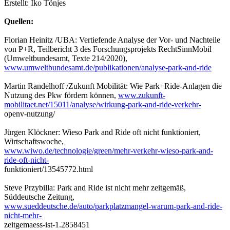
Erstellt: Iko Tönjes
Quellen:
Florian Heinitz /UBA: Vertiefende Analyse der Vor- und Nachteile
von P+R, Teilbericht 3 des Forschungsprojekts RechtSinnMobil
(Umweltbundesamt, Texte 214/2020),
www.umweltbundesamt.de/publikationen/analyse-park-and-ride
Martin Randelhoff /Zukunft Mobilität: Wie Park+Ride-Anlagen die
Nutzung des Pkw fördern können,
www.zukunft-
mobilitaet.net/15011/analyse/wirkung-park-and-ride-verkehr-
openv-nutzung/
Jürgen Klöckner: Wieso Park and Ride oft nicht funktioniert,
Wirtschaftswoche,
www.wiwo.de/technologie/green/mehr-verkehr-wieso-park-and-
ride-oft-nicht-
funktioniert/13545772.html
Steve Przybilla: Park and Ride ist nicht mehr zeitgemäß,
Süddeutsche Zeitung,
www.sueddeutsche.de/auto/parkplatzmangel-warum-park-and-ride-
nicht-mehr-
zeitgemaess-ist-1.2858451