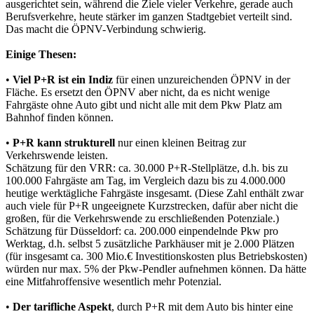
ausgerichtet sein, während die Ziele vieler Verkehre, gerade auch
Berufsverkehre, heute stärker im ganzen Stadtgebiet verteilt sind.
Das macht die ÖPNV-Verbindung schwierig.
Einige Thesen:
•
Viel P+R ist ein Indiz
für einen unzureichenden ÖPNV in der
Fläche. Es ersetzt den ÖPNV aber nicht, da es nicht wenige
Fahrgäste ohne Auto gibt und nicht alle mit dem Pkw Platz am
Bahnhof finden können.
•
P+R kann strukturell
nur einen kleinen Beitrag zur
Verkehrswende leisten.
Schätzung für den VRR: ca. 30.000 P+R-Stellplätze, d.h. bis zu
100.000 Fahrgäste am Tag, im Vergleich dazu bis zu 4.000.000
heutige werktägliche Fahrgäste insgesamt. (Diese Zahl enthält zwar
auch viele für P+R ungeeignete Kurzstrecken, dafür aber nicht die
großen, für die Verkehrswende zu erschließenden Potenziale.)
Schätzung für Düsseldorf: ca. 200.000 einpendelnde Pkw pro
Werktag, d.h. selbst 5 zusätzliche Parkhäuser mit je 2.000 Plätzen
(für insgesamt ca. 300 Mio.€ Investitionskosten plus Betriebskosten)
würden nur max. 5% der Pkw-Pendler aufnehmen können. Da hätte
eine Mitfahroffensive wesentlich mehr Potenzial.
•
Der tarifliche Aspekt
, durch P+R mit dem Auto bis hinter eine