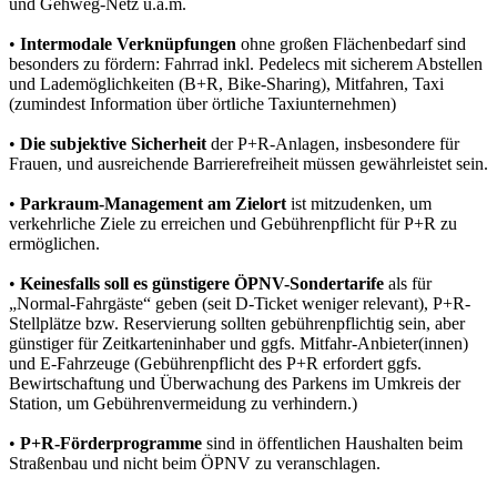
und Gehweg-Netz u.a.m.
•
Intermodale Verknüpfungen
ohne großen Flächenbedarf sind
besonders zu fördern: Fahrrad inkl. Pedelecs mit sicherem Abstellen
und Lademöglichkeiten (B+R, Bike-Sharing), Mitfahren, Taxi
(zumindest Information über örtliche Taxiunternehmen)
•
Die subjektive Sicherheit
der P+R-Anlagen, insbesondere für
Frauen, und ausreichende Barrierefreiheit müssen gewährleistet sein.
•
Parkraum-Management am Zielort
ist mitzudenken, um
verkehrliche Ziele zu erreichen und Gebührenpflicht für P+R zu
ermöglichen.
•
Keinesfalls soll es günstigere ÖPNV-Sondertarife
als für
„Normal-Fahrgäste“ geben (seit D-Ticket weniger relevant), P+R-
Stellplätze bzw. Reservierung sollten gebührenpflichtig sein, aber
günstiger für Zeitkarteninhaber und ggfs. Mitfahr-Anbieter(innen)
und E-Fahrzeuge (Gebührenpflicht des P+R erfordert ggfs.
Bewirtschaftung und Überwachung des Parkens im Umkreis der
Station, um Gebührenvermeidung zu verhindern.)
•
P+R-Förderprogramme
sind in öffentlichen Haushalten beim
Straßenbau und nicht beim ÖPNV zu veranschlagen.