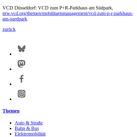
VCD Düsseldorf: VCD zum P+R-Parkhaus am Südpark,
nrw.vcd.org/themen/mobilitaetsmanagement/vcd-zum-p-r-parkhaus-
am-suedpark
zurück
Themen
Auto & Straße
Bahn & Bus
Elektromobilität