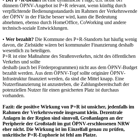
dünnem ÖPNV-Angebot ist P+R relevant, wenn künftig durch
verpflichtende Bedienungsstandards im Rahmen der Verkehrswende
der ÖPNV in der Fläche besser wird, kann die Bedeutung
abnehmen, ebenso durch HomeOffice, CoWorking und andere
technisch-soziale Entwicklungen.
•
Wer bezahlt?
Die Kommune des P+R-Standorts hat häufig wenig
davon, die Zielstädte wären bei kommunaler Finanzierung deshalb
wesentlich zu beteiligen.
P+R ist eine Maßnahme des Straßenverkehrs, nicht des öffentlichen
Verkehrs und sollte
deshalb (auch bei Förderprogrammen) nicht aus dem ÖPNV-Budget
bezahlt werden. Aus dem ÖPNV-Topf sollte originäre ÖPNV-
Infrastruktur finanziert werden, da sind die Mittel knapp. Eine
Nutzerfinanzierung ist anzustreben, die Zahlungsbereitschaft der
potenziellen Nutzer für einen gesicherten Platz ist durchaus
vorhanden.
Fazit: die positive Wirkung von P+R ist unsicher, jedenfalls im
Rahmen der Verkehrswende insgesamt klein. Dezentrale
Anlagen in der Region sind sinnvoll, Großanlagen an der
Peripherie der Großstadt im gut ÖPNV-erschlossenen NRW
eher nicht. Die Wirkung ist im Einzelfall genau zu prüfen,
unkritische P+R-Euphorie ist fehl am Platze.