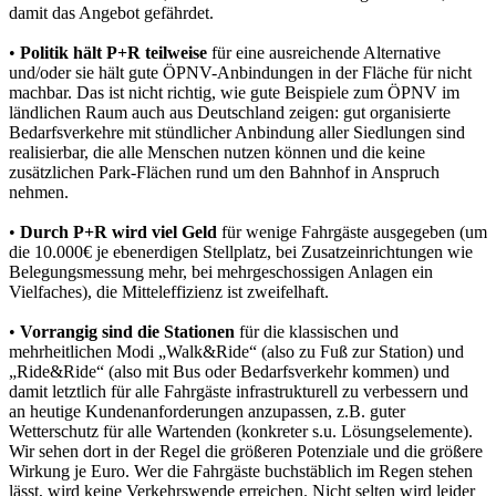
damit das Angebot gefährdet.
•
Politik hält P+R teilweise
für eine ausreichende Alternative
und/oder sie hält gute ÖPNV-Anbindungen in der Fläche für nicht
machbar. Das ist nicht richtig, wie gute Beispiele zum ÖPNV im
ländlichen Raum auch aus Deutschland zeigen: gut organisierte
Bedarfsverkehre mit stündlicher Anbindung aller Siedlungen sind
realisierbar, die alle Menschen nutzen können und die keine
zusätzlichen Park-Flächen rund um den Bahnhof in Anspruch
nehmen.
•
Durch P+R wird viel Geld
für wenige Fahrgäste ausgegeben (um
die 10.000€ je ebenerdigen Stellplatz, bei Zusatzeinrichtungen wie
Belegungsmessung mehr, bei mehrgeschossigen Anlagen ein
Vielfaches), die Mitteleffizienz ist zweifelhaft.
•
Vorrangig sind die Stationen
für die klassischen und
mehrheitlichen Modi „Walk&Ride“ (also zu Fuß zur Station) und
„Ride&Ride“ (also mit Bus oder Bedarfsverkehr kommen) und
damit letztlich für alle Fahrgäste infrastrukturell zu verbessern und
an heutige Kundenanforderungen anzupassen, z.B. guter
Wetterschutz für alle Wartenden (konkreter s.u. Lösungselemente).
Wir sehen dort in der Regel die größeren Potenziale und die größere
Wirkung je Euro. Wer die Fahrgäste buchstäblich im Regen stehen
lässt, wird keine Verkehrswende erreichen. Nicht selten wird leider