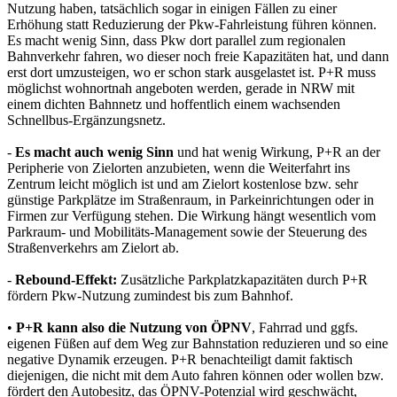
Nutzung haben, tatsächlich sogar in einigen Fällen zu einer
Erhöhung statt Reduzierung der Pkw-Fahrleistung führen können.
Es macht wenig Sinn, dass Pkw dort parallel zum regionalen
Bahnverkehr fahren, wo dieser noch freie Kapazitäten hat, und dann
erst dort umzusteigen, wo er schon stark ausgelastet ist. P+R muss
möglichst wohnortnah angeboten werden, gerade in NRW mit
einem dichten Bahnnetz und hoffentlich einem wachsenden
Schnellbus-Ergänzungsnetz.
-
Es macht auch wenig Sinn
und hat wenig Wirkung, P+R an der
Peripherie von Zielorten anzubieten, wenn die Weiterfahrt ins
Zentrum leicht möglich ist und am Zielort kostenlose bzw. sehr
günstige Parkplätze im Straßenraum, in Parkeinrichtungen oder in
Firmen zur Verfügung stehen. Die Wirkung hängt wesentlich vom
Parkraum- und Mobilitäts-Management sowie der Steuerung des
Straßenverkehrs am Zielort ab.
-
Rebound-Effekt:
Zusätzliche Parkplatzkapazitäten durch P+R
fördern Pkw-Nutzung zumindest bis zum Bahnhof.
•
P+R kann also die Nutzung von ÖPNV
, Fahrrad und ggfs.
eigenen Füßen auf dem Weg zur Bahnstation reduzieren und so eine
negative Dynamik erzeugen. P+R benachteiligt damit faktisch
diejenigen, die nicht mit dem Auto fahren können oder wollen bzw.
fördert den Autobesitz, das ÖPNV-Potenzial wird geschwächt,