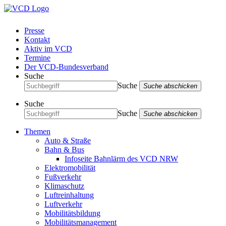
Presse
Kontakt
Aktiv im VCD
Termine
Der VCD-Bundesverband
Suche
Suche
Suche abschicken
Suche
Suche
Suche abschicken
Themen
Auto & Straße
Bahn & Bus
Infoseite Bahnlärm des VCD NRW
Elektromobilität
Fußverkehr
Klimaschutz
Luftreinhaltung
Luftverkehr
Mobilitätsbildung
Mobilitätsmanagement