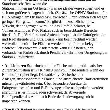
Standorte schaffen, wenn die
Stationen mitten im Ort liegen (was sie idealerweise sollen) und es
sich um größere Anlagen handelt. (Zusätzliche ÖPNV-Stationen für
P+R-Anlagen am Ortsrand bzw. zwischen Orten lohnen sich wegen
geringer Fahrgaszahl kaum.) Es gibt dann zusätzlichen Pkw-
Verkehr, der angezogen wird und das Umfeld belastet, bei
Vollauslastung des P+R-Platzes auch in benachbarte Bereiche
überläuft. Die Verkehrs- und Aufenthaltsqualität für Zufußgehende
und Radfahrende und ggfs. Busse kann beeinträchtigt werden,
wertvolle innerörtliche Flächen werden durch Parken belegt und
städtebaulich entwertet. Andererseits kann P+R helfen, den
vorhandenen Parkdruck durch Pendlerverkehr in der Umgebung der
Station zu reduzieren.
•
An kleineren Standorten
in der Fläche mit unproblematischer
Zufahrts-Situation ist P+R häufig sinnvoll, insbesondere wenn der
Bahnhof peripher liegt. Die subjektive Sicherheit der
Anlagen, insbesondere für Frauen, und ausreichende Barrierefreiheit
müssen gewährleistet sein. Über besondere Anreize für
Fahrgemeinschaften und E-Fahrzeuge sollte nachgedacht werden,
allerdings ist es mit E-Laden schwierig, da abwesende
Berufspendler das Auto nach Ende des Ladevorgangs nicht
umparken können.
•
Der P+R-Bedarf
ist eine dynamische Frage, d.h. heute bei