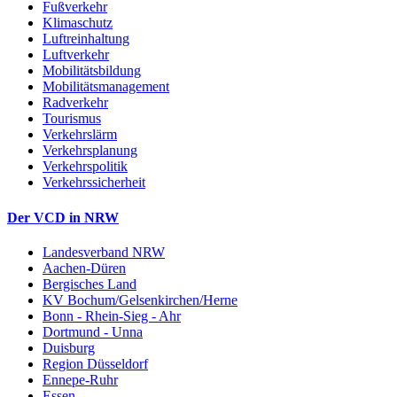
Fußverkehr
Klimaschutz
Luftreinhaltung
Luftverkehr
Mobilitätsbildung
Mobilitätsmanagement
Radverkehr
Tourismus
Verkehrslärm
Verkehrsplanung
Verkehrspolitik
Verkehrssicherheit
Der VCD in NRW
Landesverband NRW
Aachen-Düren
Bergisches Land
KV Bochum/Gelsenkirchen/Herne
Bonn - Rhein-Sieg - Ahr
Dortmund - Unna
Duisburg
Region Düsseldorf
Ennepe-Ruhr
Essen