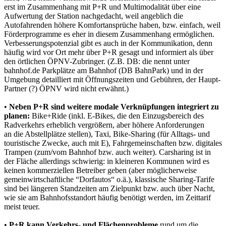
erst im Zusammenhang mit P+R und Multimodalität über eine
Aufwertung der Station nachgedacht, weil angeblich die
Autofahrenden höhere Komfortansprüche haben, bzw. einfach, weil
Förderprogramme es eher in diesem Zusammenhang ermöglichen.
Verbesserungspotenzial gibt es auch in der Kommunikation, denn
häufig wird vor Ort mehr über P+R gesagt und informiert als über
den örtlichen ÖPNV-Zubringer. (Z.B. DB: die nennt unter
bahnhof.de Parkplätze am Bahnhof (DB BahnPark) und in der
Umgebung detailliert mit Öffnungszeiten und Gebühren, der Haupt-
Partner (?) ÖPNV wird nicht erwähnt.)
•
Neben P+R sind weitere modale Verknüpfungen integriert zu
planen:
Bike+Ride (inkl. E-Bikes, die den Einzugsbereich des
Radverkehrs erheblich vergrößern, aber höhere Anforderungen
an die Abstellplätze stellen), Taxi, Bike-Sharing (für Alltags- und
touristische Zwecke, auch mit E), Fahrgemeinschaften bzw. digitales
Trampen (zum/vom Bahnhof bzw. auch weiter). Carsharing ist in
der Fläche allerdings schwierig: in kleineren Kommunen wird es
keinen kommerziellen Betreiber geben (aber möglicherweise
gemeinwirtschaftliche “Dorfautos“ o.ä.), klassische Sharing-Tarife
sind bei längeren Standzeiten am Zielpunkt bzw. auch über Nacht,
wie sie am Bahnhofsstandort häufig benötigt werden, im Zeittarif
meist teuer.
•
P+R kann Verkehrs- und Flächenprobleme
rund um die