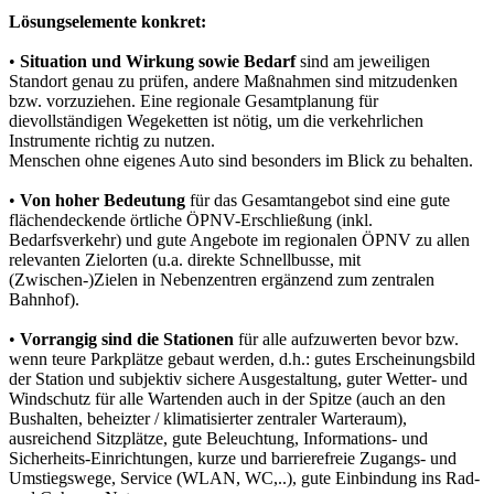
Lösungselemente konkret:
•
Situation und Wirkung sowie Bedarf
sind am jeweiligen
Standort genau zu prüfen, andere Maßnahmen sind mitzudenken
bzw. vorzuziehen. Eine regionale Gesamtplanung für
dievollständigen Wegeketten ist nötig, um die verkehrlichen
Instrumente richtig zu nutzen.
Menschen ohne eigenes Auto sind besonders im Blick zu behalten.
•
Von hoher Bedeutung
für das Gesamtangebot sind eine gute
flächendeckende örtliche ÖPNV-Erschließung (inkl.
Bedarfsverkehr) und gute Angebote im regionalen ÖPNV zu allen
relevanten Zielorten (u.a. direkte Schnellbusse, mit
(Zwischen-)Zielen in Nebenzentren ergänzend zum zentralen
Bahnhof).
•
Vorrangig sind die Stationen
für alle aufzuwerten bevor bzw.
wenn teure Parkplätze gebaut werden, d.h.: gutes Erscheinungsbild
der Station und subjektiv sichere Ausgestaltung, guter Wetter- und
Windschutz für alle Wartenden auch in der Spitze (auch an den
Bushalten, beheizter / klimatisierter zentraler Warteraum),
ausreichend Sitzplätze, gute Beleuchtung, Informations- und
Sicherheits-Einrichtungen, kurze und barrierefreie Zugangs- und
Umstiegswege, Service (WLAN, WC,..), gute Einbindung ins Rad-