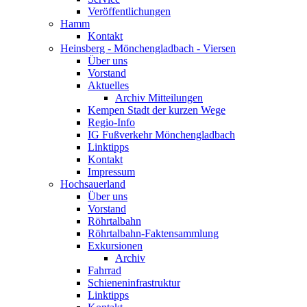
Veröffentlichungen
Hamm
Kontakt
Heinsberg - Mönchengladbach - Viersen
Über uns
Vorstand
Aktuelles
Archiv Mitteilungen
Kempen Stadt der kurzen Wege
Regio-Info
IG Fußverkehr Mönchengladbach
Linktipps
Kontakt
Impressum
Hochsauerland
Über uns
Vorstand
Röhrtalbahn
Röhrtalbahn-Faktensammlung
Exkursionen
Archiv
Fahrrad
Schieneninfrastruktur
Linktipps