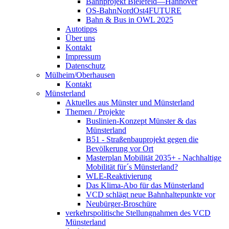
Bahnprojekt Bielefeld—Hannover
OS-BahnNordOst4FUTURE
Bahn & Bus in OWL 2025
Autotipps
Über uns
Kontakt
Impressum
Datenschutz
Mülheim/Oberhausen
Kontakt
Münsterland
Aktuelles aus Münster und Münsterland
Themen / Projekte
Buslinien-Konzept Münster & das
Münsterland
B51 - Straßenbauprojekt gegen die
Bevölkerung vor Ort
Masterplan Mobilität 2035+ - Nachhaltige
Mobilität für´s Münsterland?
WLE-Reaktivierung
Das Klima-Abo für das Münsterland
VCD schlägt neue Bahnhaltepunkte vor
Neubürger-Broschüre
verkehrspolitische Stellungnahmen des VCD
Münsterland