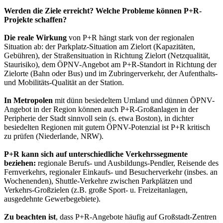
Werden die Ziele erreicht? Welche Probleme können P+R-
Projekte schaffen?
Die reale Wirkung
von P+R hängt stark von der regionalen
Situation ab: der Parkplatz-Situation am Zielort (Kapazitäten,
Gebühren), der Straßensituation in Richtung Zielort (Netzqualität,
Staurisiko), dem ÖPNV-Angebot am P+R-Standort in Richtung der
Zielorte (Bahn oder Bus) und im Zubringerverkehr, der Aufenthalts-
und Mobilitäts-Qualität an der Station.
In Metropolen
mit dünn besiedeltem Umland und dünnen ÖPNV-
Angebot in der Region können auch P+R-Großanlagen in der
Peripherie der Stadt sinnvoll sein (s. etwa Boston), in dichter
besiedelten Regionen mit gutem ÖPNV-Potenzial ist P+R kritisch
zu prüfen (Niederlande, NRW).
P+R kann sich auf unterschiedliche Verkehrssegmente
beziehen:
regionale Berufs- und Ausbildungs-Pendler, Reisende des
Fernverkehrs, regionaler Einkaufs- und Besucherverkehr (insbes. an
Wochenenden), Shuttle-Verkehre zwischen Parkplätzen und
Verkehrs-Großzielen (z.B. große Sport- u. Freizeitanlagen,
ausgedehnte Gewerbegebiete).
Zu beachten ist
, dass P+R-Angebote häufig auf Großstadt-Zentren