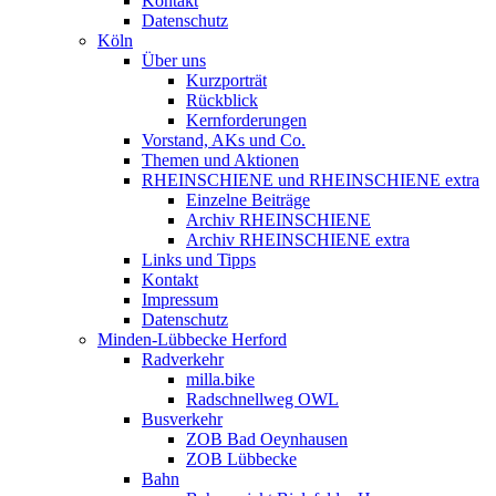
Kontakt
Datenschutz
Köln
Über uns
Kurzporträt
Rückblick
Kernforderungen
Vorstand, AKs und Co.
Themen und Aktionen
RHEINSCHIENE und RHEINSCHIENE extra
Einzelne Beiträge
Archiv RHEINSCHIENE
Archiv RHEINSCHIENE extra
Links und Tipps
Kontakt
Impressum
Datenschutz
Minden-Lübbecke Herford
Radverkehr
milla.bike
Radschnellweg OWL
Busverkehr
ZOB Bad Oeynhausen
ZOB Lübbecke
Bahn