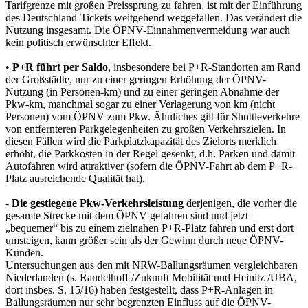
Tarifgrenze mit großen Preissprung zu fahren, ist mit der Einführung
des Deutschland-Tickets weitgehend weggefallen. Das verändert die
Nutzung insgesamt. Die ÖPNV-Einnahmenvermeidung war auch
kein politisch erwünschter Effekt.
•
P+R führt per Saldo
, insbesondere bei P+R-Standorten am Rand
der Großstädte, nur zu einer geringen Erhöhung der ÖPNV-
Nutzung (in Personen-km) und zu einer geringen Abnahme der
Pkw-km, manchmal sogar zu einer Verlagerung von km (nicht
Personen) vom ÖPNV zum Pkw. Ähnliches gilt für Shuttleverkehre
von entfernteren Parkgelegenheiten zu großen Verkehrszielen. In
diesen Fällen wird die Parkplatzkapazität des Zielorts merklich
erhöht, die Parkkosten in der Regel gesenkt, d.h. Parken und damit
Autofahren wird attraktiver (sofern die ÖPNV-Fahrt ab dem P+R-
Platz ausreichende Qualität hat).
-
Die gestiegene Pkw-Verkehrsleistung
derjenigen, die vorher die
gesamte Strecke mit dem ÖPNV gefahren sind und jetzt
„bequemer“ bis zu einem zielnahen P+R-Platz fahren und erst dort
umsteigen, kann größer sein als der Gewinn durch neue ÖPNV-
Kunden.
Untersuchungen aus den mit NRW-Ballungsräumen vergleichbaren
Niederlanden (s. Randelhoff /Zukunft Mobilität und Heinitz /UBA,
dort insbes. S. 15/16) haben festgestellt, dass P+R-Anlagen in
Ballungsräumen nur sehr begrenzten Einfluss auf die ÖPNV-