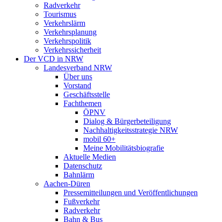
Radverkehr
Tourismus
Verkehrslärm
Verkehrsplanung
Verkehrspolitik
Verkehrssicherheit
Der VCD in NRW
Landesverband NRW
Über uns
Vorstand
Geschäftsstelle
Fachthemen
ÖPNV
Dialog & Bürgerbeteiligung
Nachhaltigkeitsstrategie NRW
mobil 60+
Meine Mobilitätsbiografie
Aktuelle Medien
Datenschutz
Bahnlärm
Aachen-Düren
Pressemitteilungen und Veröffentlichungen
Fußverkehr
Radverkehr
Bahn & Bus