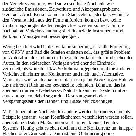
der Verkehrssteuerung, weil sie wesentliche Nachteile wie
zusätzliche Emissionen, Zeitverluste und Akzeptanzprobleme
erzeugen. Auch Busse können im Stau stehen, jedenfalls wenn sie
den Vorrang nicht aus der Ferne anfordern können bzw. keine
Umfahrungsmöglichkeiten eingerichtet werden können. Für die
nachhaltige Verkehrssteuerung sind finanzielle Instrumente und
Parkraum-Management besser geeignet.
Wenig beachtet wird in der Verkehrssteuerung, dass die Förderung
von ÖPNV und Rad die Straßen entlasten soll, das größte Problem
für Autofahrende sind nun mal die anderen fahrenden und stehenden
Autos. In den städtischen Vorlagen wird eher der Eindruck
vermittelt, als wäre der Pkw-Verkehr naturgegeben und die anderen
Verkehrsteilnehmer nur Konkurrenz und nicht auch Alternative.
Manchmal wird auch angeführt, dass sich ja an Kreuzungen Bahnen
aus mehreren Richtungen gegenseitig behindern könnten, das ist
aber auch nur eine Nebelkerze. Natürlich kann ein System mit so
etwas umgehen, dabei sogar den Besetzungsgrad oder
Verspätungsstatus der Bahnen und Busse berücksichtigen.
Maßnahmen ohne Nachteile für andere werden besonders dann als
Beispiele genannt, wenn Konfliktthemen verschleiert werden sollen,
aber solche idealen Maßnahmen sind nur ein kleiner Teil des
Systems. Häufig geht es eben doch um eine Konkurrenz um knappe
Flächen oder Grünzeiten. Dann ist eine Optimierung ohne