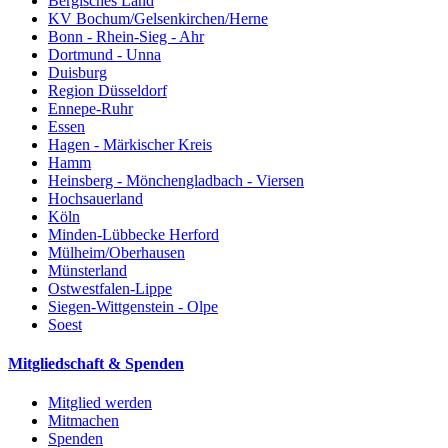
Bergisches Land
KV Bochum/Gelsenkirchen/Herne
Bonn - Rhein-Sieg - Ahr
Dortmund - Unna
Duisburg
Region Düsseldorf
Ennepe-Ruhr
Essen
Hagen - Märkischer Kreis
Hamm
Heinsberg - Mönchengladbach - Viersen
Hochsauerland
Köln
Minden-Lübbecke Herford
Mülheim/Oberhausen
Münsterland
Ostwestfalen-Lippe
Siegen-Wittgenstein - Olpe
Soest
Mitgliedschaft & Spenden
Mitglied werden
Mitmachen
Spenden