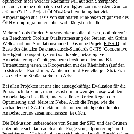
optimieren (aber welcher Radfahrer will auf sein Smartphone
schauen, um die optimale Geschwindigkeit zum nächsten Grün zu
erfahren?). Das Projekt
ÖPNV-Beschleunigung
hat viele
Ampelanlagen auf Basis von stationären Funkbaken zugunsten des
ÖPNV umprogrammiert, aber wohl längst nicht alle.
Mehrere Tools für den Straßenverkehr sollen diesen „optimieren“:
ein Benchmark-Tool zur Qualitätsmessung der Steuern, ein Grüne-
Welle-Tool und Simulationsmodell. Das neue Projekt
KISSID
auf
Basis des digitalen Datenaustausch-Standards C-ITS (Cooperative
Intelligent Transport System) soll lokale „netzadaptive
Ampelsteuerungen“ mit genaueren Positionsdaten und KI-
Unterstützung testen, in Kooperation mit der Rheinbahn (auf den
Teststrecken Frankfurter, Wanheimer und Heidelberger Str.). Es ist
also viel zum Straßenverkehr in Arbeit.
Bei allen Projekten ist uns eine aussagekräftige Evaluation für die
Praxis nicht bekannt, manches ist nur an wenigen ausgewählten
Ampelanlagen installiert, und was die konkreten Regeln der
Optimierung sind, bleibt im Nebel. Auch die Frage, wie die
vorhandenen LSA-Projekte mit der neuen intelligenten lokalen
Ampelsteuerung zusammenpassen, ist offen.
Die Diskussion insbesondere von Seiten der SPD und der Grünen
entzündete sich dann auch an der Frage von „Optimierung“ und
Priorisierung. Alle im Saal waren sich einig, dass die Beschlusslage