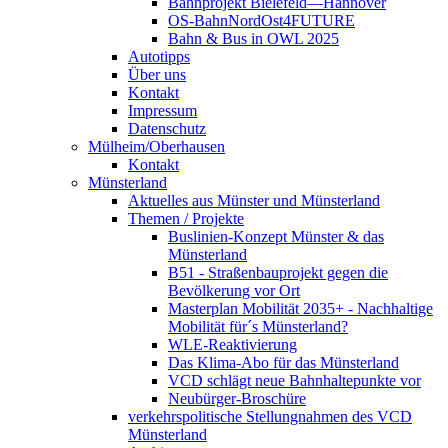
Bahnprojekt Bielefeld—Hannover
OS-BahnNordOst4FUTURE
Bahn & Bus in OWL 2025
Autotipps
Über uns
Kontakt
Impressum
Datenschutz
Mülheim/Oberhausen
Kontakt
Münsterland
Aktuelles aus Münster und Münsterland
Themen / Projekte
Buslinien-Konzept Münster & das
Münsterland
B51 - Straßenbauprojekt gegen die
Bevölkerung vor Ort
Masterplan Mobilität 2035+ - Nachhaltige
Mobilität für´s Münsterland?
WLE-Reaktivierung
Das Klima-Abo für das Münsterland
VCD schlägt neue Bahnhaltepunkte vor
Neubürger-Broschüre
verkehrspolitische Stellungnahmen des VCD
Münsterland