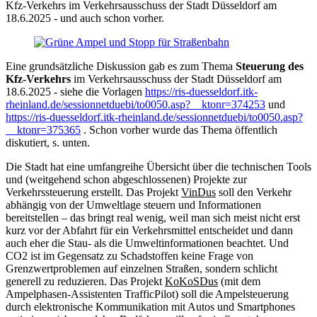
Kfz-Verkehrs im Verkehrsausschuss der Stadt Düsseldorf am
18.6.2025 - und auch schon vorher.
Eine grundsätzliche Diskussion gab es zum Thema
Steuerung des
Kfz-Verkehrs
im Verkehrsausschuss der Stadt Düsseldorf am
18.6.2025 - siehe die Vorlagen
https://ris-duesseldorf.itk-
rheinland.de/sessionnetduebi/to0050.asp?__ktonr=374253
und
https://ris-duesseldorf.itk-rheinland.de/sessionnetduebi/to0050.asp?
__ktonr=375365
. Schon vorher wurde das Thema öffentlich
diskutiert, s. unten.
Die Stadt hat eine umfangreihe Übersicht über die technischen Tools
und (weitgehend schon abgeschlossenen) Projekte zur
Verkehrssteuerung erstellt. Das Projekt
VinDus
soll den Verkehr
abhängig von der Umweltlage steuern und Informationen
bereitstellen – das bringt real wenig, weil man sich meist nicht erst
kurz vor der Abfahrt für ein Verkehrsmittel entscheidet und dann
auch eher die Stau- als die Umweltinformationen beachtet. Und
CO2 ist im Gegensatz zu Schadstoffen keine Frage von
Grenzwertproblemen auf einzelnen Straßen, sondern schlicht
generell zu reduzieren. Das Projekt
KoKoSDus
(mit dem
Ampelphasen-Assistenten TrafficPilot) soll die Ampelsteuerung
durch elektronische Kommunikation mit Autos und Smartphones