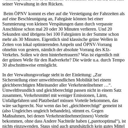
seiner Verwaltung in den Rücken.
Beim ÖPNV kommt es eher auf die Verstetigung der Fahrzeiten als
auf eine Beschleunigung an, Fahrgäste können bei einer
Summierung von kleinen Verspätungen dann durch verpasste
Anschlüsse schon mal 20 oder 30 Minuten verlieren. Und 20
Sekunden sind übrigens bei 100 Fahrgästen in der Summe schon
mehr als 30 Minuten. Eigentlich sind klassische grüne Wellen in
Zeiten von lokal optimierenden Ampeln und ÖPNV-Vorrang
ohnehin von gestern, nämlich der absolute Vorrang des Kfz-
Verkehrs. Sollen wir dem hinterhertrauern? Was ist eigentlich mit
der grünen Welle für den Radverkehr? Die würde u.a. durch Tempo
30 abschnittsweise ermöglicht.
In der Verwaltungsvorlage steht in der Einleitung: „Zur
Sicherstellung einer umweltfreundlichen Mobilität bei einem
gleichberechtigten Miteinander aller Verkehrsteilnehmer …“.
Umweltfreundlich und gleichberechtigt passen nicht in einem Satz
zusammen, Verkehrsmittel mit weniger Emissionen, Lärm,
Unfallgefahren und Platzbedarf müssen Vorteile bekommen, das
wäre sachgerecht. Nur wenn das bei „gleichberechtigt“ gemeint ist
(also Ungleiches ungleich behandeln), stimmt es. Gegen
Maßnahmen, bei denen Verkehrsteilnehmer(innen) Vorteile
bekommen, ohne dass Andere Nachteile haben („paretooptimal“), ist
nichts einzuwenden. Staus sind auch grundsätzlich kein gutes Mittel