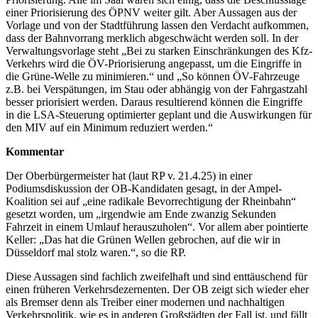
einer Priorisierung des ÖPNV weiter gilt. Aber Aussagen aus der
Vorlage und von der Stadtführung lassen den Verdacht aufkommen,
dass der Bahnvorrang merklich abgeschwächt werden soll. In der
Verwaltungsvorlage steht „Bei zu starken Einschränkungen des Kfz-
Verkehrs wird die ÖV-Priorisierung angepasst, um die Eingriffe in
die Grüne-Welle zu minimieren.“ und „So können ÖV-Fahrzeuge
z.B. bei Verspätungen, im Stau oder abhängig von der Fahrgastzahl
besser priorisiert werden. Daraus resultierend können die Eingriffe
in die LSA-Steuerung optimierter geplant und die Auswirkungen für
den MIV auf ein Minimum reduziert werden.“
Kommentar
Der Oberbürgermeister hat (laut RP v. 21.4.25) in einer
Podiumsdiskussion der OB-Kandidaten gesagt, in der Ampel-
Koalition sei auf „eine radikale Bevorrechtigung der Rheinbahn“
gesetzt worden, um „irgendwie am Ende zwanzig Sekunden
Fahrzeit in einem Umlauf herauszuholen“. Vor allem aber pointierte
Keller: „Das hat die Grünen Wellen gebrochen, auf die wir in
Düsseldorf mal stolz waren.“, so die RP.
Diese Aussagen sind fachlich zweifelhaft und sind enttäuschend für
einen früheren Verkehrsdezernenten. Der OB zeigt sich wieder eher
als Bremser denn als Treiber einer modernen und nachhaltigen
Verkehrspolitik, wie es in anderen Großstädten der Fall ist, und fällt