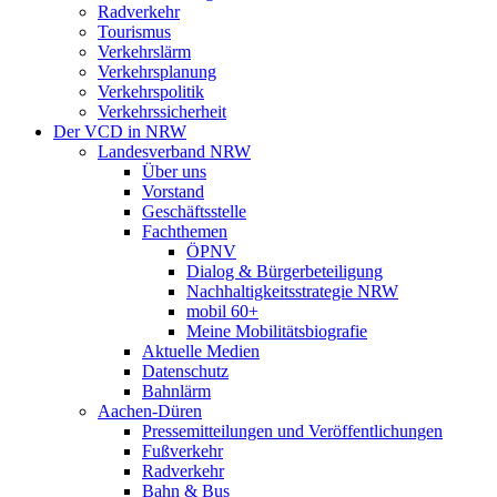
Radverkehr
Tourismus
Verkehrslärm
Verkehrsplanung
Verkehrspolitik
Verkehrssicherheit
Der VCD in NRW
Landesverband NRW
Über uns
Vorstand
Geschäftsstelle
Fachthemen
ÖPNV
Dialog & Bürgerbeteiligung
Nachhaltigkeitsstrategie NRW
mobil 60+
Meine Mobilitätsbiografie
Aktuelle Medien
Datenschutz
Bahnlärm
Aachen-Düren
Pressemitteilungen und Veröffentlichungen
Fußverkehr
Radverkehr
Bahn & Bus