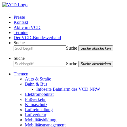
Presse
Kontakt
Aktiv im VCD
Termine
Der VCD-Bundesverband
Suche
Suche
Suche abschicken
Suche
Suche
Suche abschicken
Themen
Auto & Straße
Bahn & Bus
Infoseite Bahnlärm des VCD NRW
Elektromobilität
Fußverkehr
Klimaschutz
Luftreinhaltung
Luftverkehr
Mobilitätsbildung
Mobilitätsmanagement