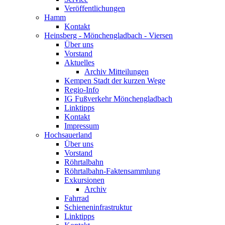
Veröffentlichungen
Hamm
Kontakt
Heinsberg - Mönchengladbach - Viersen
Über uns
Vorstand
Aktuelles
Archiv Mitteilungen
Kempen Stadt der kurzen Wege
Regio-Info
IG Fußverkehr Mönchengladbach
Linktipps
Kontakt
Impressum
Hochsauerland
Über uns
Vorstand
Röhrtalbahn
Röhrtalbahn-Faktensammlung
Exkursionen
Archiv
Fahrrad
Schieneninfrastruktur
Linktipps