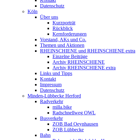
Kontakt
Datenschutz
Köln
Über uns
Kurzporträt
Rückblick
Kernforderungen
Vorstand, AKs und Co.
Themen und Aktionen
RHEINSCHIENE und RHEINSCHIENE extra
Einzelne Beiträge
Archiv RHEINSCHIENE
Archiv RHEINSCHIENE extra
Links und Tipps
Kontakt
Impressum
Datenschutz
Minden-Lübbecke Herford
Radverkehr
milla.bike
Radschnellweg OWL
Busverkehr
ZOB Bad Oeynhausen
ZOB Lübbecke
Bahn