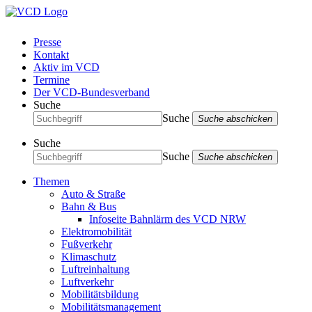
Presse
Kontakt
Aktiv im VCD
Termine
Der VCD-Bundesverband
Suche
Suche
Suche abschicken
Suche
Suche
Suche abschicken
Themen
Auto & Straße
Bahn & Bus
Infoseite Bahnlärm des VCD NRW
Elektromobilität
Fußverkehr
Klimaschutz
Luftreinhaltung
Luftverkehr
Mobilitätsbildung
Mobilitätsmanagement