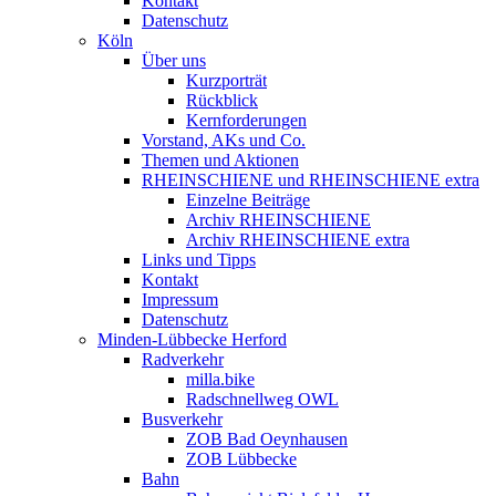
Kontakt
Datenschutz
Köln
Über uns
Kurzporträt
Rückblick
Kernforderungen
Vorstand, AKs und Co.
Themen und Aktionen
RHEINSCHIENE und RHEINSCHIENE extra
Einzelne Beiträge
Archiv RHEINSCHIENE
Archiv RHEINSCHIENE extra
Links und Tipps
Kontakt
Impressum
Datenschutz
Minden-Lübbecke Herford
Radverkehr
milla.bike
Radschnellweg OWL
Busverkehr
ZOB Bad Oeynhausen
ZOB Lübbecke
Bahn