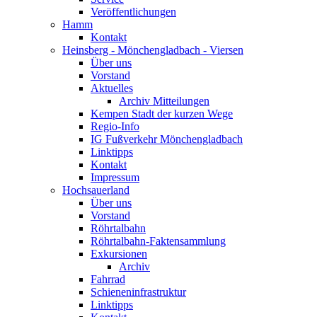
Veröffentlichungen
Hamm
Kontakt
Heinsberg - Mönchengladbach - Viersen
Über uns
Vorstand
Aktuelles
Archiv Mitteilungen
Kempen Stadt der kurzen Wege
Regio-Info
IG Fußverkehr Mönchengladbach
Linktipps
Kontakt
Impressum
Hochsauerland
Über uns
Vorstand
Röhrtalbahn
Röhrtalbahn-Faktensammlung
Exkursionen
Archiv
Fahrrad
Schieneninfrastruktur
Linktipps