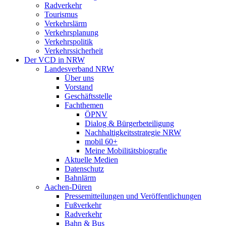
Radverkehr
Tourismus
Verkehrslärm
Verkehrsplanung
Verkehrspolitik
Verkehrssicherheit
Der VCD in NRW
Landesverband NRW
Über uns
Vorstand
Geschäftsstelle
Fachthemen
ÖPNV
Dialog & Bürgerbeteiligung
Nachhaltigkeitsstrategie NRW
mobil 60+
Meine Mobilitätsbiografie
Aktuelle Medien
Datenschutz
Bahnlärm
Aachen-Düren
Pressemitteilungen und Veröffentlichungen
Fußverkehr
Radverkehr
Bahn & Bus