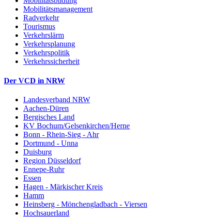
Mobilitätsbildung
Mobilitätsmanagement
Radverkehr
Tourismus
Verkehrslärm
Verkehrsplanung
Verkehrspolitik
Verkehrssicherheit
Der VCD in NRW
Landesverband NRW
Aachen-Düren
Bergisches Land
KV Bochum/Gelsenkirchen/Herne
Bonn - Rhein-Sieg - Ahr
Dortmund - Unna
Duisburg
Region Düsseldorf
Ennepe-Ruhr
Essen
Hagen - Märkischer Kreis
Hamm
Heinsberg - Mönchengladbach - Viersen
Hochsauerland