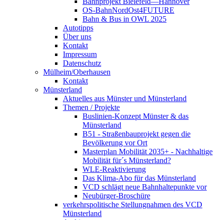
Bahnprojekt Bielefeld—Hannover
OS-BahnNordOst4FUTURE
Bahn & Bus in OWL 2025
Autotipps
Über uns
Kontakt
Impressum
Datenschutz
Mülheim/Oberhausen
Kontakt
Münsterland
Aktuelles aus Münster und Münsterland
Themen / Projekte
Buslinien-Konzept Münster & das
Münsterland
B51 - Straßenbauprojekt gegen die
Bevölkerung vor Ort
Masterplan Mobilität 2035+ - Nachhaltige
Mobilität für´s Münsterland?
WLE-Reaktivierung
Das Klima-Abo für das Münsterland
VCD schlägt neue Bahnhaltepunkte vor
Neubürger-Broschüre
verkehrspolitische Stellungnahmen des VCD
Münsterland